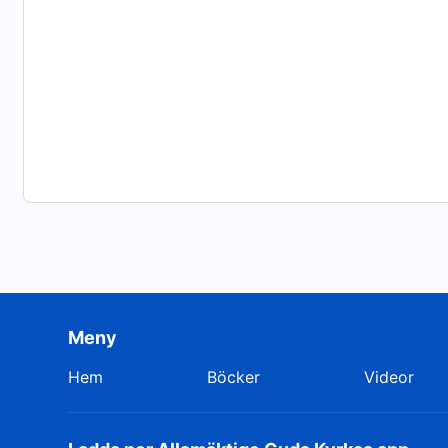
Meny
Hem
Böcker
Videor