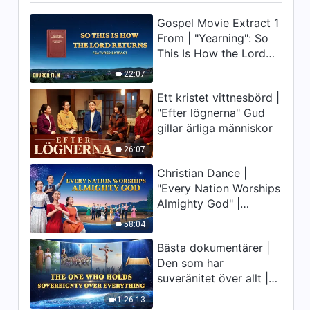
Gospel Movie Extract 1
From | "Yearning": So
This Is How the Lord
Returns
22:07
Ett kristet vittnesbörd |
"Efter lögnerna" Gud
gillar ärliga människor
26:07
Christian Dance |
"Every Nation Worships
Almighty God" |
Praising the Lord's
58:04
Return
Bästa dokumentärer |
Den som har
suveränitet över allt |
Gud är stor
1:26:13