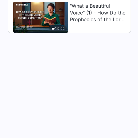
"What a Beautiful
Voice" (1) - How Do the
Prophecies of the Lord
Jesus' Return Come
10:00
True