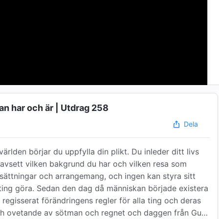
an har och är | Utdrag 258
Dela
lden börjar du uppfylla din plikt. Du inleder ditt livs
 Oavsett vilken bakgrund du har och vilken resa som
ättningar och arrangemang, och ingen kan styra sitt
 ting göra. Sedan den dag då människan började existera
regisserat förändringens regler för alla ting och deras
 och ovetande av sötman och regnet och daggen från Gud;