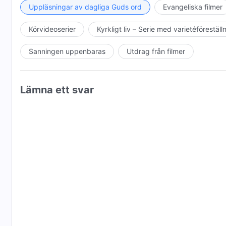
och människan bleknar gradvis bort i människans hjärt
Uppläsningar av dagliga Guds ord
Evangeliska filmer
tidens gång förstår människan inte längre varför Gud 
Guds mun och allt som kommer från Gud. Människan b
Körvideoserier
Kyrkligt liv – Serie med varietéföreställ
hennes hjärta och ande blir livlösa ... Gud förlorar 
Sanningen uppenbaras
Utdrag från filmer
förlorar roten i sin begynnelse: Detta är människoslä
till nu har Gud iscensatt en tragedi för mänsklighet
ingen kan svara på vem som är regissören till denna t
Lämna ett svar