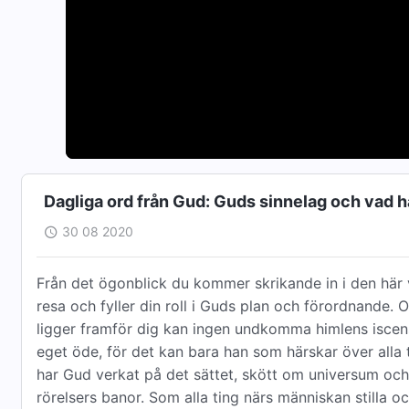
Dagliga ord från Gud: Guds sinnelag och vad h
30 08 2020
Från det ögonblick du kommer skrikande in i den här vär
resa och fyller din roll i Guds plan och förordnande.
ligger framför dig kan ingen undkomma himlens iscens
eget öde, för det kan bara han som härskar över alla
har Gud verkat på det sättet, skött om universum och 
rörelsers banor. Som alla ting närs människan stilla