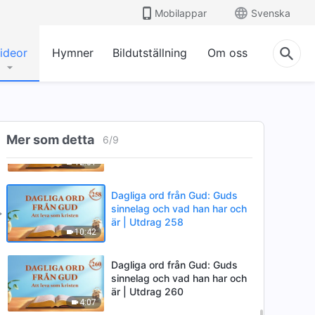
är | Utdrag 247
Mobilappar
Svenska
7:30
ideor
Hymner
Bildutställning
Om oss
Dagliga ord från Gud: Guds
sinnelag och vad han har och
är | Utdrag 254
8:38
Dagliga ord från Gud: Guds
Mer som detta
sinnelag och vad han har och
6
/
9
är | Utdrag 255
12:01
Dagliga ord från Gud: Guds
sinnelag och vad han har och
är | Utdrag 258
10:42
Dagliga ord från Gud: Guds
sinnelag och vad han har och
är | Utdrag 260
4:07