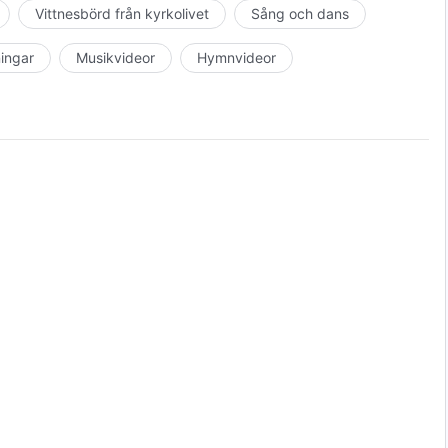
a, och hon upphör att söka eller lyssna till Gud. Med
Vittnesbörd från kyrkolivet
Sång och dans
skapade henne, och inte heller förstår hon orden från
örjar sedan motsätta sig Guds lagar och påbud, och
ningar
Musikvideor
Hymnvideor
den människa han ursprungligen skapade, och människan
ktets sorg. Faktum är att ända från begynnelsen och fram
en, där människan är både huvudpersonen och offret. Och
ragedi.