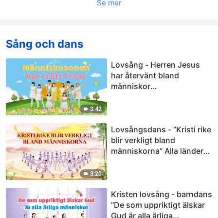
Se mer
Sång och dans
Lovsång - Herren Jesus
har återvänt bland
människor
”Människosonen har trätt
fram” barndans
3:42
Lovsångsdans - ”Kristi rike
blir verkligt bland
människorna” Alla länder
och alla folk tillber Gud
3:20
Kristen lovsång - barndans
”De som uppriktigt älskar
Gud är alla ärliga