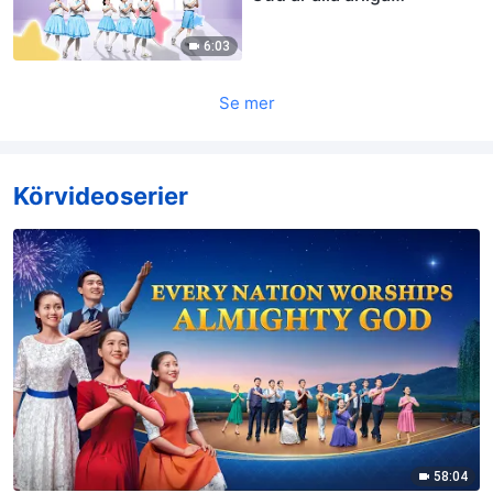
människor”
6:03
Se mer
Körvideoserier
58:04