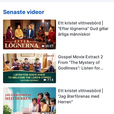
Senaste videor
Ett kristet vittnesbörd |
"Efter lögnerna" Gud gillar
ärliga människor
26:07
Gospel Movie Extract 2
From "The Mystery of
Godliness": Listen for
God's Voice to Welcome
the Lord's Coming
7:14
Ett kristet vittnesbörd |
"Jag återförenas med
Herren"
32:27