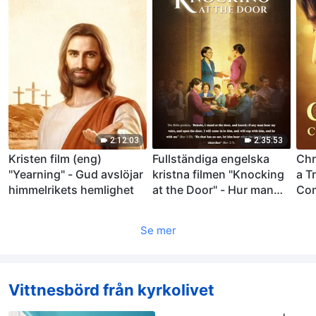
2:12:03
2:35:53
Kristen film (eng)
Fullständiga engelska
Chr
"Yearning" - Gud avslöjar
kristna filmen "Knocking
a T
himmelrikets hemlighet
at the Door" - Hur man
Co
välkomnar Herrens
återkomst
Se mer
Vittnesbörd från kyrkolivet