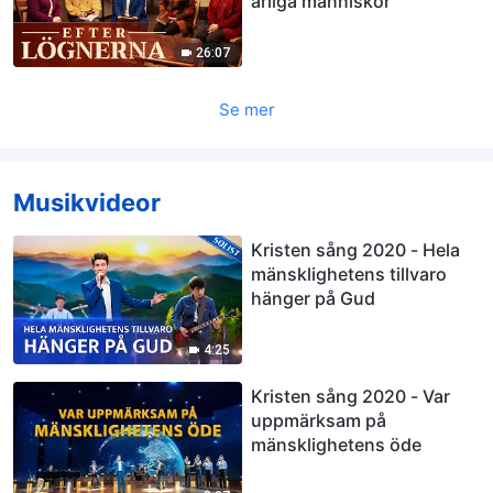
ärliga människor
26:07
Se mer
Musikvideor
Kristen sång 2020 - Hela
mänsklighetens tillvaro
hänger på Gud
4:25
Kristen sång 2020 - Var
uppmärksam på
mänsklighetens öde