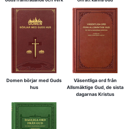
Guds framträdande och verk
Om att känna Gud
Domen börjar med Guds
Väsentliga ord från
hus
Allsmäktige Gud, de sista
dagarnas Kristus