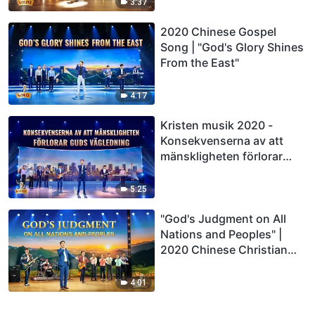
3:37
2020 Chinese Gospel
Song | "God's Glory Shines
From the East"
4:17
Kristen musik 2020 -
Konsekvenserna av att
mänskligheten förlorar
Guds vägledning
5:25
"God's Judgment on All
Nations and Peoples" |
2020 Chinese Christian
Song
4:01