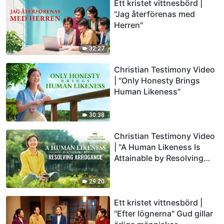
Ett kristet vittnesbörd |
"Jag återförenas med
Herren"
32:27
Christian Testimony Video
| "Only Honesty Brings
Human Likeness"
30:38
Christian Testimony Video
| "A Human Likeness Is
Attainable by Resolving
Arrogance"
29:20
Ett kristet vittnesbörd |
"Efter lögnerna" Gud gillar