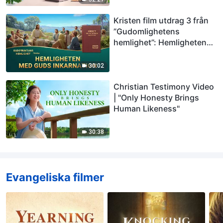
Kristen film utdrag 3 från
”Gudomlighetens
hemlighet”: Hemligheten
med Guds inkarnation
30:02
Christian Testimony Video
| "Only Honesty Brings
Human Likeness"
30:38
Evangeliska filmer