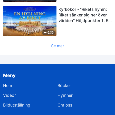
Kyrkokör - ”Rikets hymn:
Riket sänker sig ner över
världen” Höjdpunkter 1: En
hyllning av riket
0:30
Se mer
Meny
Hem
Böcker
Videor
Hymner
Bildutställning
Om oss