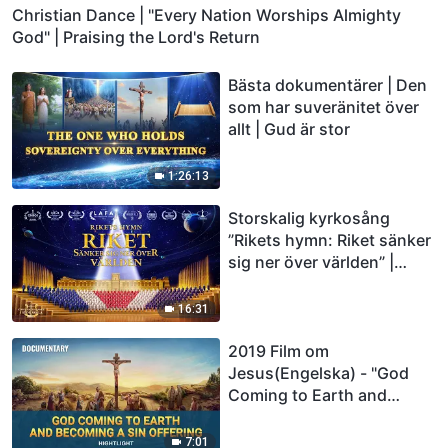
Christian Dance | "Every Nation Worships Almighty
God" | Praising the Lord's Return
Bästa dokumentärer | Den
som har suveränitet över
allt | Gud är stor
1:26:13
Storskalig kyrkosång
”Rikets hymn: Riket sänker
sig ner över världen” |
Kristen körsång
16:31
2019 Film om
Jesus(Engelska) - "God
Coming to Earth and
Becoming a Sin Offering"
7:01