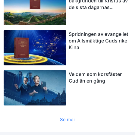
bakgrunden till Kristus av
de sista dagarnas
framträdande och verk i
Kina
Spridningen av evangeliet
om Allsmäktige Guds rike i
Kina
Ve dem som korsfäster
Gud än en gång
Se mer