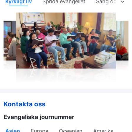
Kyrkligt liv
Sprida evangeliet
Sång och dan
Kontakta oss
Evangeliska journummer
Asien
Europa
Oceanien
Amerika