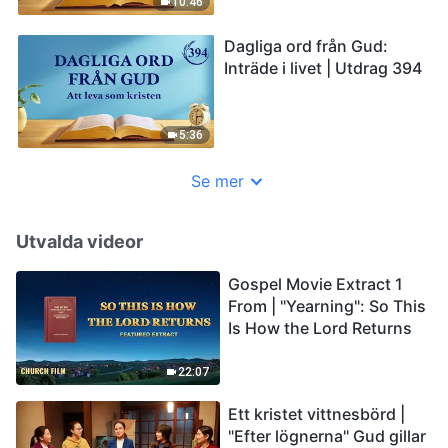
10:46
Dagliga ord från Gud:
Inträde i livet | Utdrag 394
5:36
Se mer
Utvalda videor
Gospel Movie Extract 1
From | "Yearning": So This
Is How the Lord Returns
22:07
Ett kristet vittnesbörd |
"Efter lögnerna" Gud gillar