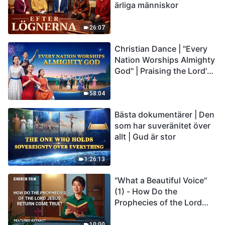
ärliga människor
26:07
Christian Dance | "Every
Nation Worships Almighty
God" | Praising the Lord's
Return
58:04
Bästa dokumentärer | Den
som har suveränitet över
allt | Gud är stor
1:26:13
"What a Beautiful Voice"
(1) - How Do the
Prophecies of the Lord
Jesus' Return Come True
10:00