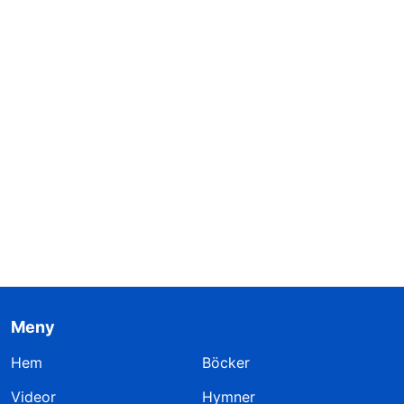
Meny
Hem
Böcker
Videor
Hymner