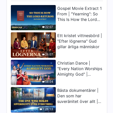
Gospel Movie Extract 1
15:08
From | "Yearning": So
This Is How the Lord
Dagliga ord från Gud: Inträde i
livet | Utdrag 519
Returns
22:07
5:14
Ett kristet vittnesbörd |
"Efter lögnerna" Gud
Dagliga ord från Gud: Inträde i
gillar ärliga människor
livet | Utdrag 520
26:07
7:58
Christian Dance |
"Every Nation Worships
Dagliga ord från Gud: Inträde i
Almighty God" |
livet | Utdrag 524
Praising the Lord's
58:04
11:30
Return
Bästa dokumentärer |
Dagliga ord från Gud: Inträde i
Den som har
livet | Utdrag 525
suveränitet över allt |
Gud är stor
21:34
1:26:13