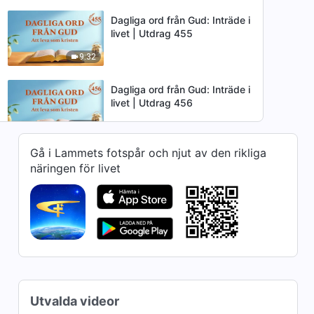
Dagliga ord från Gud: Inträde i
livet | Utdrag 455
9:32
Dagliga ord från Gud: Inträde i
livet | Utdrag 456
6:33
Gå i Lammets fotspår och njut av den rikliga
Dagliga ord från Gud: Inträde i
näringen för livet
livet | Utdrag 460
6:35
Dagliga ord från Gud: Inträde i
livet | Utdrag 505
9:07
Dagliga ord från Gud: Inträde i
Utvalda videor
livet | Utdrag 518