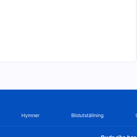
kan vändas till Gud, tillhör du inte Gud; då kommer du
 Satan. Du är inte värdig att tillhöra Guds folk. Allt
Hymner
Bildutställning