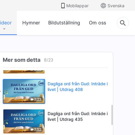
Mobilappar
Svenska
4:49
ideor
Hymner
Bildutställning
Om oss
Dagliga ord från Gud: Inträde i
livet | Utdrag 406
9:37
Dagliga ord från Gud: Inträde i
Mer som detta
livet | Utdrag 407
8
/
23
6:35
Dagliga ord från Gud: Inträde i
livet | Utdrag 408
7:23
Dagliga ord från Gud: Inträde i
livet | Utdrag 435
7:52