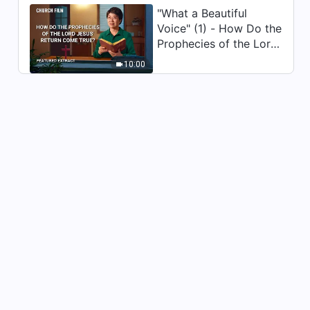
"What a Beautiful
Dagliga ord från Gud: Inträde i
Voice" (1) - How Do the
livet | Utdrag 527
Prophecies of the Lord
10:32
Jesus' Return Come
10:00
True
Dagliga ord från Gud: Inträde i
livet | Utdrag 528
7:24
Dagliga ord från Gud: Inträde i
livet | Utdrag 529
11:29
Dagliga ord från Gud: Inträde i
livet | Utdrag 554
13:30
Dagliga ord från Gud: Inträde i
livet | Utdrag 555