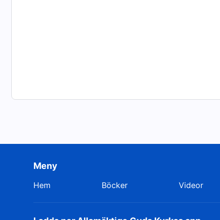
inom dig? Har de kastats ut? Om ditt hjärta inte helt 
från Satan, och i slutändan kommer du att återföras till
detta kräver ditt noggranna övervägande.
Meny
Hem
Böcker
Videor