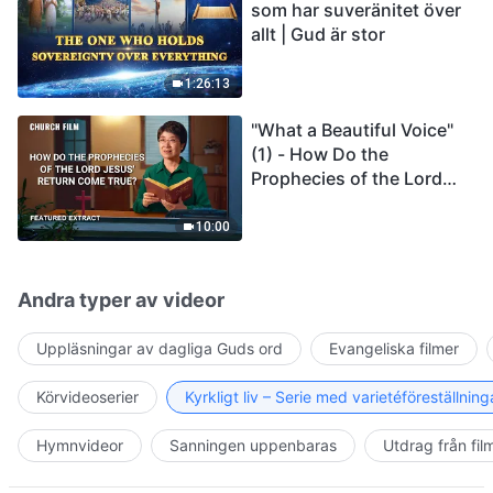
som har suveränitet över
allt | Gud är stor
1:26:13
"What a Beautiful Voice"
(1) - How Do the
Prophecies of the Lord
Jesus' Return Come True
10:00
Andra typer av videor
Uppläsningar av dagliga Guds ord
Evangeliska filmer
Körvideoserier
Kyrkligt liv – Serie med varietéföreställning
Hymnvideor
Sanningen uppenbaras
Utdrag från fil