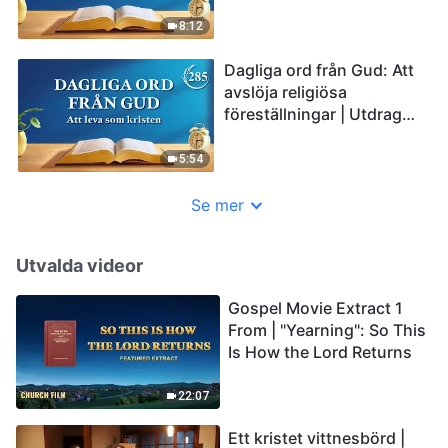
284
8:12
Dagliga ord från Gud: Att
avslöja religiösa
föreställningar | Utdrag
285
5:54
Se mer
Utvalda videor
Gospel Movie Extract 1
From | "Yearning": So This
Is How the Lord Returns
22:07
Ett kristet vittnesbörd |