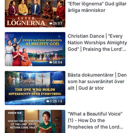
"Efter lögnerna" Gud gillar
ärliga människor
26:07
Christian Dance | "Every
Nation Worships Almighty
God" | Praising the Lord's
Return
58:04
Bästa dokumentärer | Den
som har suveränitet över
allt | Gud är stor
1:26:13
"What a Beautiful Voice"
(1) - How Do the
Prophecies of the Lord