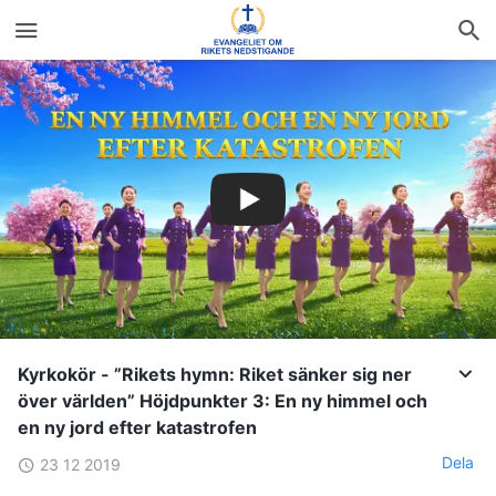
Kyrkokör - ”Rikets hymn: Riket sänker sig ner
över världen” Höjdpunkter 3: En ny himmel och
en ny jord efter katastrofen
Dela
23 12 2019