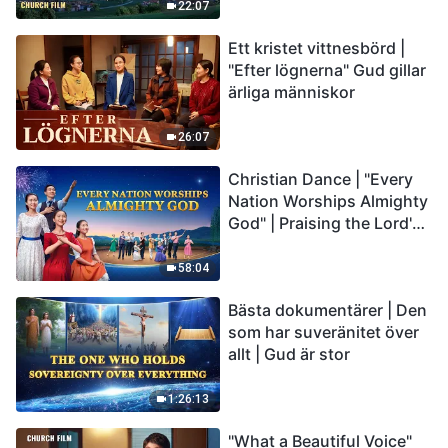
22:07
Ett kristet vittnesbörd |
"Efter lögnerna" Gud gillar
ärliga människor
26:07
Christian Dance | "Every
Nation Worships Almighty
God" | Praising the Lord's
Return
58:04
Bästa dokumentärer | Den
som har suveränitet över
allt | Gud är stor
1:26:13
"What a Beautiful Voice"