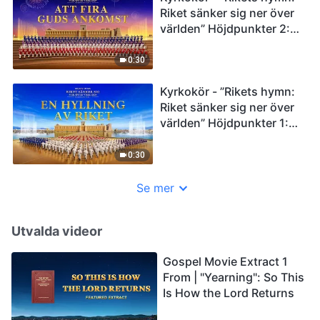
Riket sänker sig ner över
världen” Höjdpunkter 2:
Att fira Guds ankomst
0:30
Kyrkokör - ”Rikets hymn:
Riket sänker sig ner över
världen” Höjdpunkter 1:
En hyllning av riket
0:30
Se mer
Utvalda videor
Gospel Movie Extract 1
From | "Yearning": So This
Is How the Lord Returns