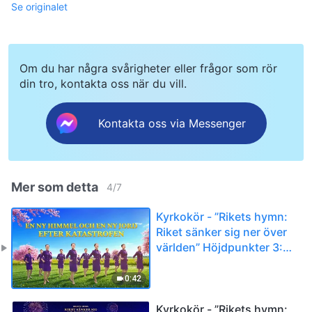
Se originalet
Om du har några svårigheter eller frågor som rör
din tro, kontakta oss när du vill.
Kontakta oss via Messenger
Mer som detta
4
/
7
Kyrkokör - ”Rikets hymn:
Riket sänker sig ner över
världen” Höjdpunkter 3:
En ny himmel och en ny
jord efter katastrofen
0:42
Kyrkokör - ”Rikets hymn: