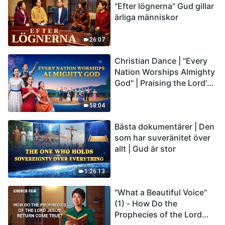
"Efter lögnerna" Gud gillar
ärliga människor
26:07
Christian Dance | "Every
Nation Worships Almighty
God" | Praising the Lord's
Return
58:04
Bästa dokumentärer | Den
som har suveränitet över
allt | Gud är stor
1:26:13
"What a Beautiful Voice"
(1) - How Do the
Prophecies of the Lord