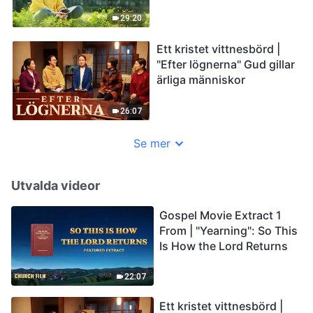
Resolving Arrogance"
29:20
Ett kristet vittnesbörd |
"Efter lögnerna" Gud gillar
ärliga människor
26:07
Se mer
Utvalda videor
Gospel Movie Extract 1
From | "Yearning": So This
Is How the Lord Returns
22:07
Ett kristet vittnesbörd |