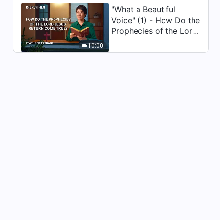
"What a Beautiful
Dagliga ord från Gud: Verkets
Voice" (1) - How Do the
tre stadier | Utdrag 44
Prophecies of the Lord
12:07
Jesus' Return Come
10:00
True