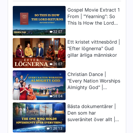
Gospel Movie Extract 1
10:36
From | "Yearning": So
This Is How the Lord
Dagliga ord från Gud: Verkets
tre stadier | Utdrag 34
Returns
22:07
4:03
Ett kristet vittnesbörd |
"Efter lögnerna" Gud
Dagliga ord från Gud: Verkets
gillar ärliga människor
tre stadier | Utdrag 35
26:07
8:50
Christian Dance |
"Every Nation Worships
Dagliga ord från Gud: Verkets
Almighty God" |
tre stadier | Utdrag 36
Praising the Lord's
58:04
8:32
Return
Bästa dokumentärer |
Dagliga ord från Gud: Verkets
Den som har
tre stadier | Utdrag 37
suveränitet över allt |
Gud är stor
7:43
1:26:13