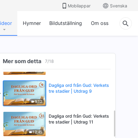
Mobilappar
Svenska
11:57
ideor
Hymner
Bildutställning
Om oss
Dagliga ord från Gud: Verkets
tre stadier | Utdrag 6
8:34
Dagliga ord från Gud: Verkets
tre stadier | Utdrag 8
Mer som detta
7
/
18
7:00
Dagliga ord från Gud: Verkets
tre stadier | Utdrag 9
9:12
Dagliga ord från Gud: Verkets
tre stadier | Utdrag 11
12:45