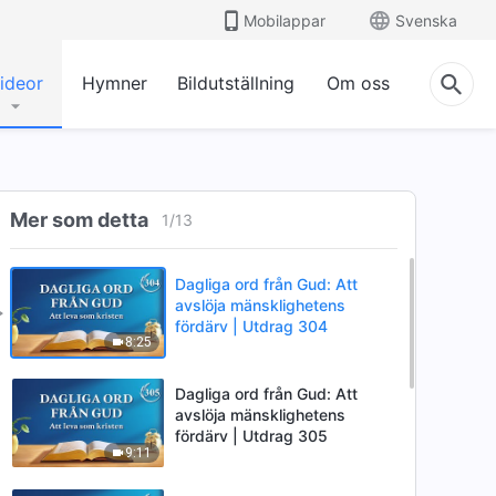
Mobilappar
Svenska
ideor
Hymner
Bildutställning
Om oss
Mer som detta
1
/
13
Dagliga ord från Gud: Att
avslöja mänsklighetens
fördärv | Utdrag 304
8:25
Dagliga ord från Gud: Att
avslöja mänsklighetens
fördärv | Utdrag 305
9:11