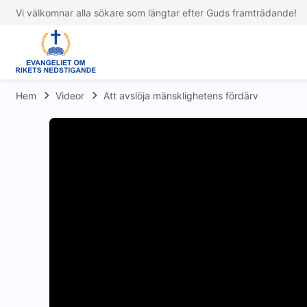
Vi välkomnar alla sökare som längtar efter Guds framträdande!
Hem
Videor
Att avslöja mänsklighetens fördärv