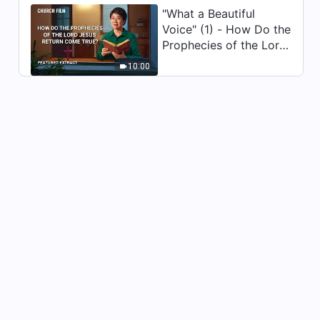
Dagliga ord från Gud: Att
"What a Beautiful
avslöja mänsklighetens
Voice" (1) - How Do the
fördärv | Utdrag 342
10:19
Prophecies of the Lord
Jesus' Return Come
10:00
Dagliga ord från Gud: Att
True
avslöja mänsklighetens
fördärv | Utdrag 346
10:06