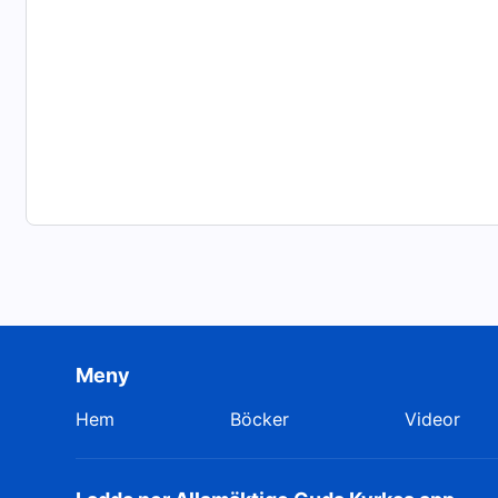
Meny
Hem
Böcker
Videor