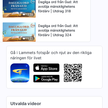
Dagliga ord från Gud: Att
avslöja mänsklighetens
fördärv | Utdrag 318
12:58
Dagliga ord från Gud: Att
avslöja mänsklighetens
fördärv | Utdrag 324
11:27
Dagliga ord från Gud: Att
Gå i Lammets fotspår och njut av den rikliga
avslöja mänsklighetens
näringen för livet
fördärv | Utdrag 325
6:02
Dagliga ord från Gud: Att
avslöja mänsklighetens
fördärv | Utdrag 326
4:04
Dagliga ord från Gud: Att
avslöja mänsklighetens
Utvalda videor
fördärv | Utdrag 328