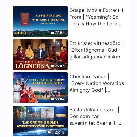
8:42
Gospel Movie Extract 1
From | "Yearning": So
Dagliga ord från Gud: Att
avslöja mänsklighetens
This Is How the Lord
fördärv | Utdrag 334
Returns
22:07
7:39
Ett kristet vittnesbörd |
Dagliga ord från Gud: Att
"Efter lögnerna" Gud
avslöja mänsklighetens
gillar ärliga människor
fördärv | Utdrag 335
10:44
26:07
Christian Dance |
Dagliga ord från Gud: Att
"Every Nation Worships
avslöja mänsklighetens
Almighty God" |
fördärv | Utdrag 340
5:13
Praising the Lord's
58:04
Return
Dagliga ord från Gud: Att
Bästa dokumentärer |
avslöja mänsklighetens
Den som har
fördärv | Utdrag 341
suveränitet över allt |
8:05
Gud är stor
1:26:13