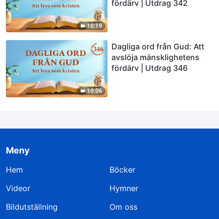
fördärv | Utdrag 342
10:19
Dagliga ord från Gud: Att
avslöja mänsklighetens
fördärv | Utdrag 346
10:06
Meny
Hem
Böcker
Videor
Hymner
Bildutställning
Om oss