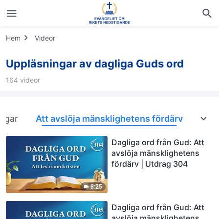
Hem
Videor
Uppläsningar av dagliga Guds ord
164 videor
ingar
Att avslöja mänsklighetens fördärv
Inträ
Dagliga ord från Gud: Att
avslöja mänsklighetens
fördärv | Utdrag 304
8:25
Dagliga ord från Gud: Att
avslöja mänsklighetens