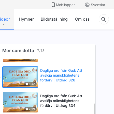
fördärv | Utdrag 324
Mobilappar
Svenska
11:27
ideor
Hymner
Bildutställning
Om oss
Dagliga ord från Gud: Att
avslöja mänsklighetens
fördärv | Utdrag 325
6:02
Dagliga ord från Gud: Att
avslöja mänsklighetens
Mer som detta
7
/
13
fördärv | Utdrag 326
4:04
Dagliga ord från Gud: Att
avslöja mänsklighetens
fördärv | Utdrag 328
8:42
Dagliga ord från Gud: Att
avslöja mänsklighetens
fördärv | Utdrag 334
7:39