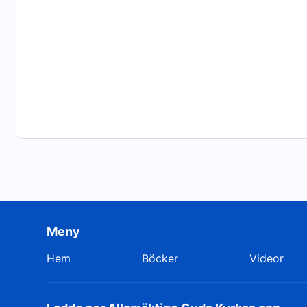
Meny
Hem
Böcker
Videor