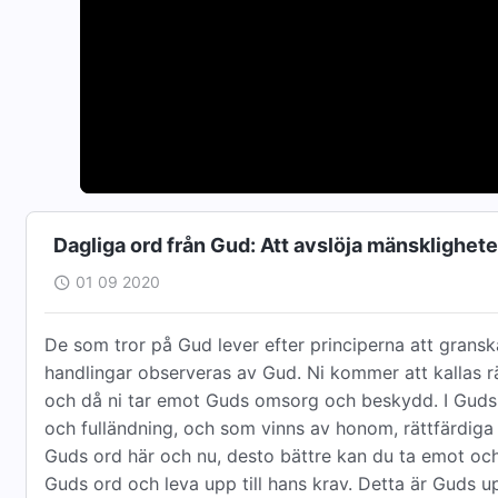
Dagliga ord från Gud: Att avslöja mänsklighet
01 09 2020
De som tror på Gud lever efter principerna att granska
handlingar observeras av Gud. Ni kommer att kallas r
och då ni tar emot Guds omsorg och beskydd. I Guds
och fulländning, och som vinns av honom, rättfärdi
Guds ord här och nu, desto bättre kan du ta emot och
Guds ord och leva upp till hans krav. Detta är Guds u