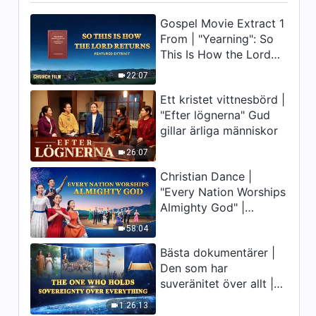
fördärv | Utdrag 346
Gospel Movie Extract 1
10:06
From | "Yearning": So
This Is How the Lord
Returns
22:07
Ett kristet vittnesbörd |
"Efter lögnerna" Gud
gillar ärliga människor
26:07
Christian Dance |
"Every Nation Worships
Almighty God" |
Praising the Lord's
58:04
Return
Bästa dokumentärer |
Den som har
suveränitet över allt |
Gud är stor
1:26:13