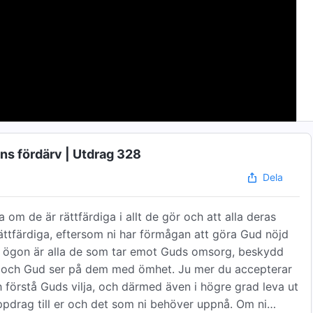
ens fördärv | Utdrag 328
Dela
 om de är rättfärdiga i allt de gör och att alla deras
ättfärdiga, eftersom ni har förmågan att göra Gud nöjd
 ögon är alla de som tar emot Guds omsorg, beskydd
ga och Gud ser på dem med ömhet. Ju mer du accepterar
 förstå Guds vilja, och därmed även i högre grad leva ut
ppdrag till er och det som ni behöver uppnå. Om ni