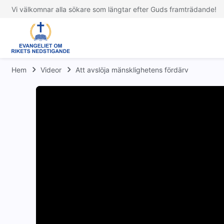
Vi välkomnar alla sökare som längtar efter Guds framträdande!
Hem
Videor
Att avslöja mänsklighetens fördärv