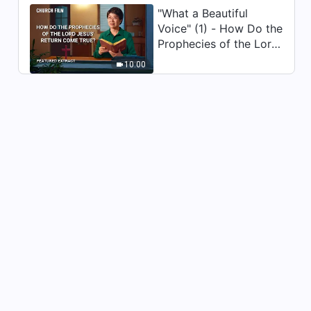
"What a Beautiful
Voice" (1) - How Do the
Prophecies of the Lord
Jesus' Return Come
10:00
True