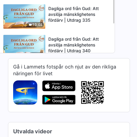
Dagliga ord från Gud: Att
avslöja mänsklighetens
fördärv | Utdrag 335
10:44
Dagliga ord från Gud: Att
avslöja mänsklighetens
fördärv | Utdrag 340
5:13
Gå i Lammets fotspår och njut av den rikliga
Dagliga ord från Gud: Att
näringen för livet
avslöja mänsklighetens
fördärv | Utdrag 341
8:05
Dagliga ord från Gud: Att
avslöja mänsklighetens
fördärv | Utdrag 342
10:19
Dagliga ord från Gud: Att
Utvalda videor
avslöja mänsklighetens