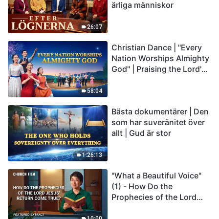
ärliga människor
26:07
Christian Dance | "Every
Nation Worships Almighty
God" | Praising the Lord's
Return
58:04
Bästa dokumentärer | Den
som har suveränitet över
allt | Gud är stor
1:26:13
"What a Beautiful Voice"
(1) - How Do the
Prophecies of the Lord
Jesus' Return Come True
10:00