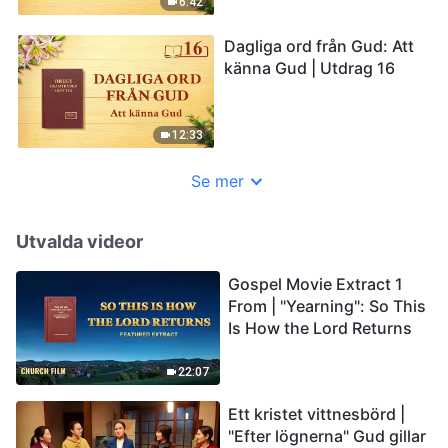
6:42
Dagliga ord från Gud: Att
känna Gud | Utdrag 16
12:33
Se mer
Utvalda videor
Gospel Movie Extract 1
From | "Yearning": So This
Is How the Lord Returns
22:07
Ett kristet vittnesbörd |
"Efter lögnerna" Gud gillar