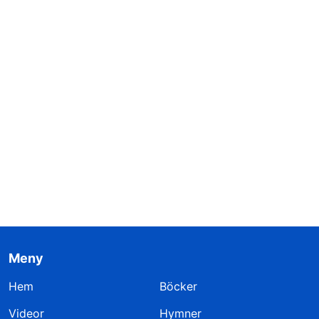
Meny
Hem
Böcker
Videor
Hymner