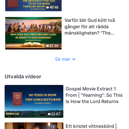
of Godliness" klipp (6)
40:48
Varför blir Gud kött två
gånger för att rädda
mänskligheten? "The
Mystery of Godliness:
The Sequel" klipp (4)
21:30
Se mer
Utvalda videor
Gospel Movie Extract 1
From | "Yearning": So This
Is How the Lord Returns
22:07
Ett kristet vittnesbörd |