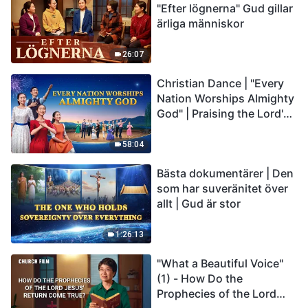
"Efter lögnerna" Gud gillar
ärliga människor
26:07
Christian Dance | "Every
Nation Worships Almighty
God" | Praising the Lord's
Return
58:04
Bästa dokumentärer | Den
som har suveränitet över
allt | Gud är stor
1:26:13
"What a Beautiful Voice"
(1) - How Do the
Prophecies of the Lord