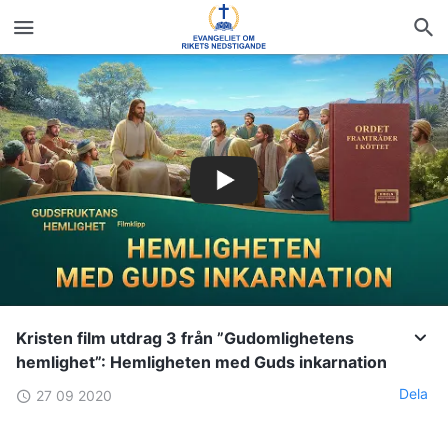
Kristen film utdrag 3 från ”Gudomlighetens
hemlighet”: Hemligheten med Guds inkarnation
Dela
27 09 2020