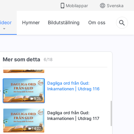
Mobilappar
Svenska
9:39
ideor
Hymner
Bildutställning
Om oss
Dagliga ord från Gud:
Inkarnationen | Utdrag 108
8:05
Dagliga ord från Gud:
Mer som detta
Inkarnationen | Utdrag 109
6
/
18
10:58
Dagliga ord från Gud:
Inkarnationen | Utdrag 116
9:36
Dagliga ord från Gud:
Inkarnationen | Utdrag 117
14:07