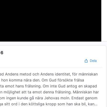
16
Dela
ed Andens metod och Andens identitet, för människan
an hon komma nära den. Om Gud försökte frälsa
 ta emot hans frälsning. Om inte Gud antog en skapad
n möjlighet att ta emot denna frälsning. Människan har
 som ingen kunde gå nära Jehovas moln. Endast genom
ga sitt ord i den köttsliga kropp som han ska bli, kan