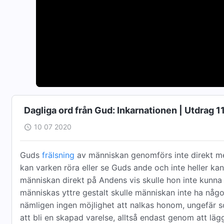
Dagliga ord från Gud: Inkarnationen | Utdrag 1
10 07 2020
Guds
frälsning
av människan genomförs inte direkt m
kan varken röra eller se Guds ande och inte heller k
människan direkt på Andens vis skulle hon inte kunna
människas yttre gestalt skulle människan inte ha någo
nämligen ingen möjlighet att nalkas honom, ungefär
att bli en skapad varelse, alltså endast genom att läg