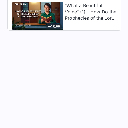
"What a Beautiful
Dagliga ord från Gud:
Voice" (1) - How Do the
Inkarnationen | Utdrag 136
Prophecies of the Lord
12:15
Jesus' Return Come
10:00
True
Dagliga ord från Gud:
Inkarnationen | Utdrag 140
14:36