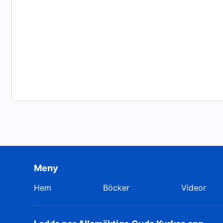
Meny
Hem
Böcker
Videor