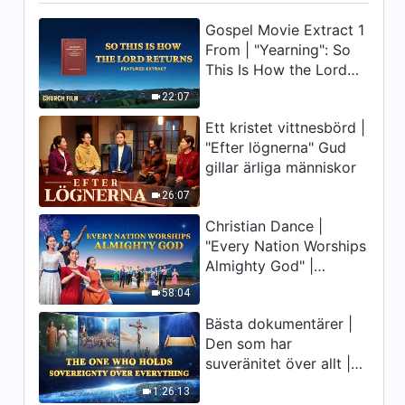
Gospel Movie Extract 1
6:48
From | "Yearning": So
This Is How the Lord
Dagliga ord från Gud:
Inkarnationen | Utdrag 124
Returns
22:07
10:02
Ett kristet vittnesbörd |
"Efter lögnerna" Gud
Dagliga ord från Gud:
gillar ärliga människor
Inkarnationen | Utdrag 127
26:07
8:05
Christian Dance |
"Every Nation Worships
Dagliga ord från Gud:
Almighty God" |
Inkarnationen | Utdrag 129
Praising the Lord's
58:04
14:04
Return
Bästa dokumentärer |
Dagliga ord från Gud:
Den som har
Inkarnationen | Utdrag 132
suveränitet över allt |
Gud är stor
5:38
1:26:13