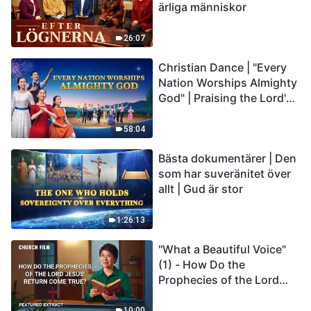
ärliga människor
26:07
Christian Dance | "Every
Nation Worships Almighty
God" | Praising the Lord's
Return
58:04
Bästa dokumentärer | Den
som har suveränitet över
allt | Gud är stor
1:26:13
"What a Beautiful Voice"
(1) - How Do the
Prophecies of the Lord
Jesus' Return Come True
10:00