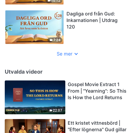
10:12
Dagliga ord från Gud:
Inkarnationen | Utdrag
120
7:24
Se mer
Utvalda videor
Gospel Movie Extract 1
From | "Yearning": So This
Is How the Lord Returns
22:07
Ett kristet vittnesbörd |
"Efter lögnerna" Gud gillar