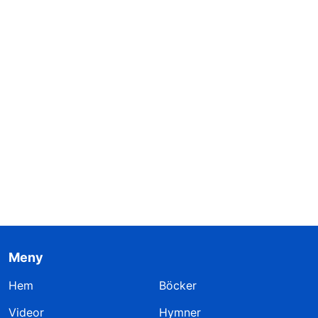
Meny
Hem
Böcker
Videor
Hymner