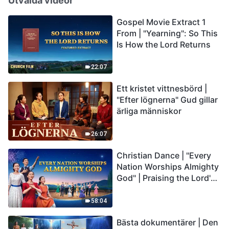
Utvalda videor
Gospel Movie Extract 1
From | "Yearning": So This
Is How the Lord Returns
22:07
Ett kristet vittnesbörd |
"Efter lögnerna" Gud gillar
ärliga människor
26:07
Christian Dance | "Every
Nation Worships Almighty
God" | Praising the Lord's
Return
58:04
Bästa dokumentärer | Den