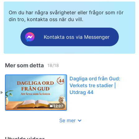
Om du har några svårigheter eller frågor som rör
din tro, kontakta oss när du vill.
Kontakta oss via Messenger
Mer som detta
18
/
18
Dagliga ord från Gud:
Verkets tre stadier |
Utdrag 44
12:07
Se mer