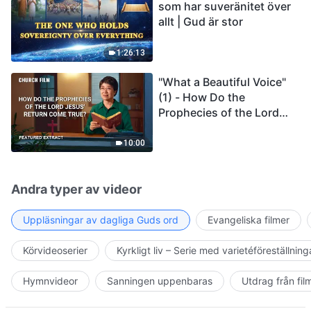
som har suveränitet över
allt | Gud är stor
1:26:13
"What a Beautiful Voice"
(1) - How Do the
Prophecies of the Lord
Jesus' Return Come True
10:00
Andra typer av videor
Uppläsningar av dagliga Guds ord
Evangeliska filmer
Körvideoserier
Kyrkligt liv – Serie med varietéföreställning
Hymnvideor
Sanningen uppenbaras
Utdrag från fil