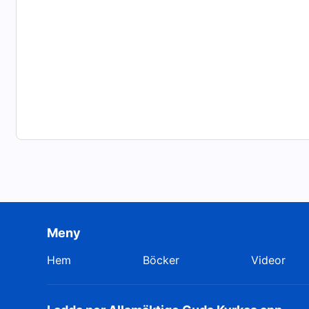
Meny
Hem
Böcker
Videor