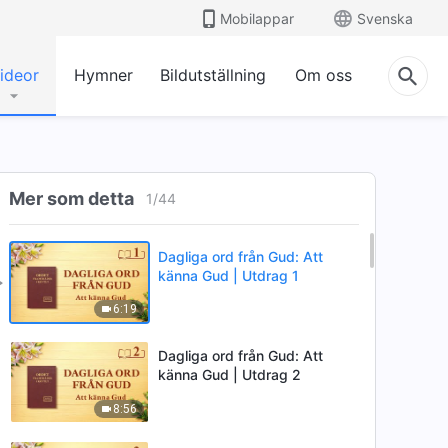
Mobilappar
Svenska
ideor
Hymner
Bildutställning
Om oss
Mer som detta
1
/
44
Dagliga ord från Gud: Att
känna Gud | Utdrag 1
6:19
Dagliga ord från Gud: Att
känna Gud | Utdrag 2
8:56