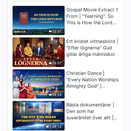
19:47
Gospel Movie Extract 1
From | "Yearning": So
Dagliga ord från Gud: Att
känna Gud | Utdrag 10
This Is How the Lord
Returns
22:07
16:56
Ett kristet vittnesbörd |
Dagliga ord från Gud: Att
"Efter lögnerna" Gud
känna Gud | Utdrag 11
gillar ärliga människor
19:03
26:07
Christian Dance |
Dagliga ord från Gud: Att
"Every Nation Worships
känna Gud | Utdrag 12
Almighty God" |
6:40
Praising the Lord's
58:04
Return
Dagliga ord från Gud: Att
Bästa dokumentärer |
känna Gud | Utdrag 14
Den som har
suveränitet över allt |
6:42
Gud är stor
1:26:13