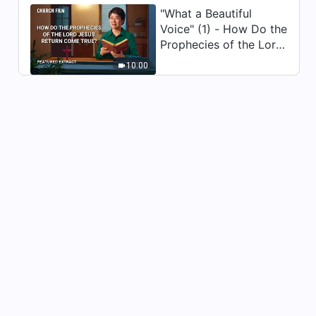
Dagliga ord från Gud: Att
"What a Beautiful
känna Gud | Utdrag 16
Voice" (1) - How Do the
12:33
Prophecies of the Lord
Jesus' Return Come
10:00
Dagliga ord från Gud: Att
True
känna Gud | Utdrag 17
14:56
Dagliga ord från Gud: Att
känna Gud | Utdrag 18
10:40
Dagliga ord från Gud: Att
känna Gud | Utdrag 20
11:44
Dagliga ord från Gud: Att
känna Gud | Utdrag 22