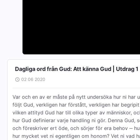
Dagliga ord från Gud: Att känna Gud | Utdrag 1
02 06 2020
Var och en av er måste på nytt undersöka hur ni har utö
följt Gud, verkligen har förstått, verkligen har begrip
vilken attityd Gud har till olika typer av människor, o
hur Gud definierar varje handling ni gör. Denna Gud, s
och föreskriver ert öde, och sörjer för era behov ‒ hur
hur mycket vet ni egentligen om honom? Vet ni vad han