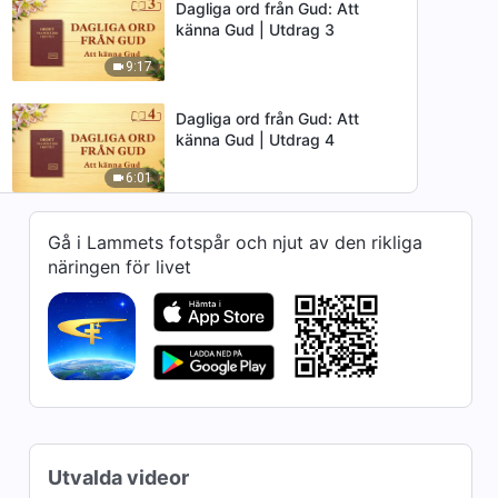
Dagliga ord från Gud: Att
känna Gud | Utdrag 3
9:17
Dagliga ord från Gud: Att
känna Gud | Utdrag 4
6:01
Dagliga ord från Gud: Att
Gå i Lammets fotspår och njut av den rikliga
känna Gud | Utdrag 6
näringen för livet
7:08
Dagliga ord från Gud: Att
känna Gud | Utdrag 8
5:01
Dagliga ord från Gud: Att
känna Gud | Utdrag 9
Utvalda videor