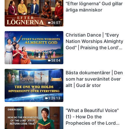
"Efter lögnerna" Gud gillar
ärliga människor
26:07
Christian Dance | "Every
Nation Worships Almighty
God" | Praising the Lord's
Return
58:04
Bästa dokumentärer | Den
som har suveränitet över
allt | Gud är stor
1:26:13
"What a Beautiful Voice"
(1) - How Do the
Prophecies of the Lord