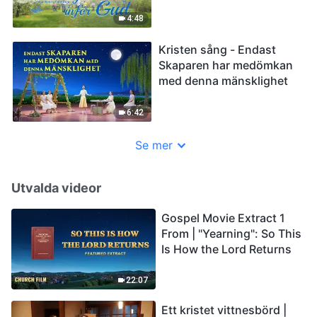
4:48
Kristen sång - Endast
Skaparen har medömkan
med denna mänsklighet
6:42
Se mer
Utvalda videor
Gospel Movie Extract 1
From | "Yearning": So This
Is How the Lord Returns
22:07
Ett kristet vittnesbörd |