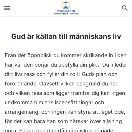
Gud är källan till människans liv
Gud är källan till människans liv
Från det ögonblick du kommer skrikande in i den
här världen börjar du uppfylla din plikt. Du inleder
ditt livs resa och fyller din roll i Guds plan och
förordnande. Oavsett vilken bakgrund du har
och vilken resa som ligger framför dig kan ingen
undkomma himlens iscensättningar och
arrangemang, och ingen kan styra sitt eget öde,
för det kan bara han som härskar över alla ting
göra. Sedan den dag då människan började