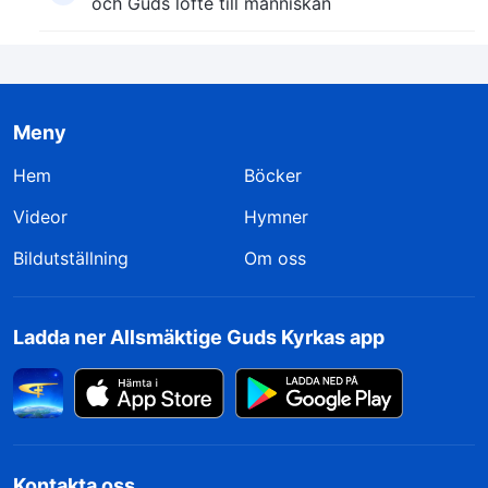
och Guds löfte till människan
Meny
Hem
Böcker
Videor
Hymner
Bildutställning
Om oss
Ladda ner Allsmäktige Guds Kyrkas app
Kontakta oss