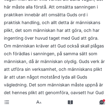
här måste alla förstå. Att omsätta sanningen i
praktiken innebär att omsätta Guds ord i
praktisk handling, och allt detta är människans
plikt, det som människan har att göra, och har
ingenting över huvud taget med Gud att göra.
Om människan kräver att Gud också skall plågas
och förädlas i sanningen, på samma sätt som
människan, då är människan olydig. Guds verk är
att utföra sin verksamhet, och människans plikt
är att utan något motstånd lyda all Guds
vägledning. Det som människan måste uppnå är
det hennes plikt att genomföra, oavsett hur Gud
verkar eller lever. Endast Gud själv kan ställa krav
på människan, det vill säga, endast Gud själv