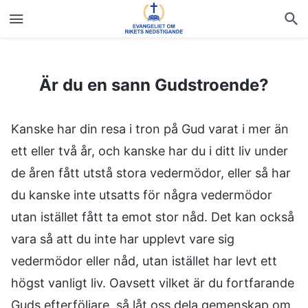
Är du en sann Gudstroende?
Är du en sann Gudstroende?
Kanske har din resa i tron på Gud varat i mer än
ett eller två år, och kanske har du i ditt liv under
de åren fått utstå stora vedermödor, eller så har
du kanske inte utsatts för några vedermödor
utan istället fått ta emot stor nåd. Det kan också
vara så att du inte har upplevt vare sig
vedermödor eller nåd, utan istället har levt ett
högst vanligt liv. Oavsett vilket är du fortfarande
Guds efterföljare, så låt oss dela gemenskap om