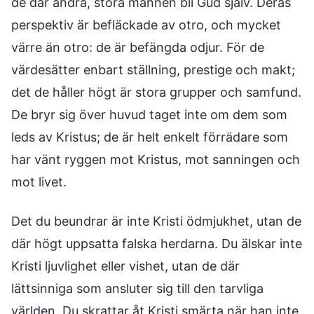
de där andra, stora männen bli Gud själv. Deras
perspektiv är befläckade av otro, och mycket
värre än otro: de är befängda odjur. För de
värdesätter enbart ställning, prestige och makt;
det de håller högt är stora grupper och samfund.
De bryr sig över huvud taget inte om dem som
leds av Kristus; de är helt enkelt förrädare som
har vänt ryggen mot Kristus, mot sanningen och
mot livet.
Det du beundrar är inte Kristi ödmjukhet, utan de
där högt uppsatta falska herdarna. Du älskar inte
Kristi ljuvlighet eller vishet, utan de där
lättsinniga som ansluter sig till den tarvliga
världen. Du skrattar åt Kristi smärta när han inte