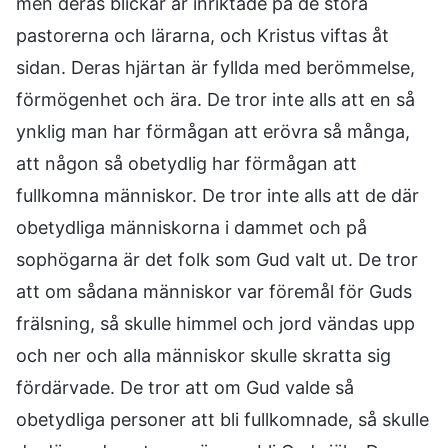
men deras blickar är inriktade på de stora
pastorerna och lärarna, och Kristus viftas åt
sidan. Deras hjärtan är fyllda med berömmelse,
förmögenhet och ära. De tror inte alls att en så
ynklig man har förmågan att erövra så många,
att någon så obetydlig har förmågan att
fullkomna människor. De tror inte alls att de där
obetydliga människorna i dammet och på
sophögarna är det folk som Gud valt ut. De tror
att om sådana människor var föremål för Guds
frälsning, så skulle himmel och jord vändas upp
och ner och alla människor skulle skratta sig
fördärvade. De tror att om Gud valde så
obetydliga personer att bli fullkomnade, så skulle