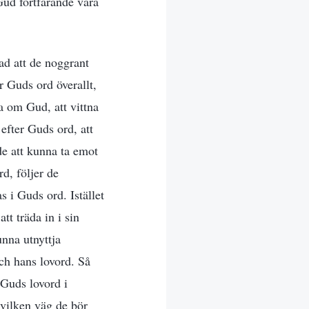
Gud fortfarande vara
ad att de noggrant
 Guds ord överallt,
a om Gud, att vittna
 efter Guds ord, att
de att kunna ta emot
d, följer de
s i Guds ord. Istället
t träda in i sin
unna utnyttja
ch hans lovord. Så
 Guds lovord i
 vilken väg de bör