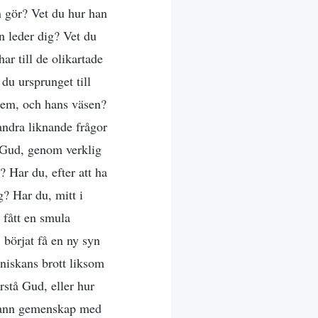
n gör? Vet du hur han
n leder dig? Vet du
ar till de olikartade
du ursprunget till
 dem, och hans väsen?
andra liknande frågor
på Gud, genom verklig
 Har du, efter att ha
g? Har du, mitt i
 fått en smula
 börjat få en ny syn
niskans brott liksom
rstå Gud, eller hur
i sann gemenskap med