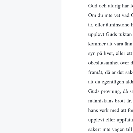
Gud och aldrig har f
Om du inte vet vad G
är, eller åtminstone 
upplevt Guds tuktan 
kommer att vara ännu
syn på livet, eller et
obeslutsamhet över di
framåt, då är det sä
att du egentligen al
Guds prövning, då säg
människans brott är,
hans verk med att fö
upplevt eller uppfat
säkert inte vägen til