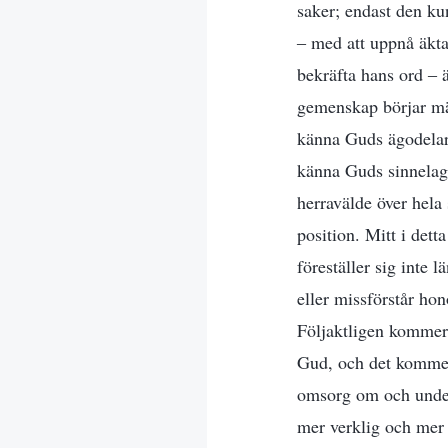
saker; endast den kun
‒ med att uppnå äkt
bekräfta hans ord ‒ 
gemenskap börjar män
känna Guds ägodelar 
känna Guds sinnelag,
herravälde över hela
position. Mitt i det
föreställer sig inte
eller missförstår ho
Följaktligen kommer
Gud, och det kommer
omsorg om och underk
mer verklig och mer