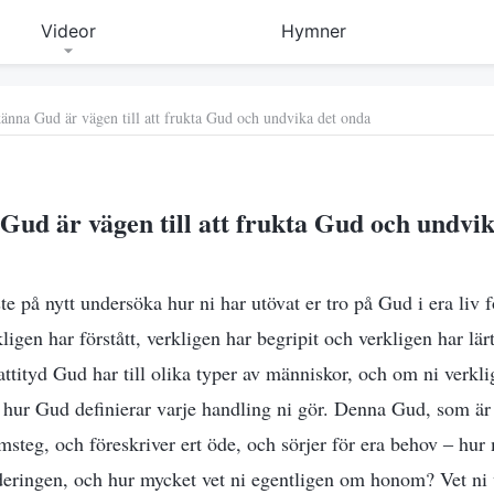
Videor
Hymner
känna Gud är vägen till att frukta Gud och undvika det onda
Gud är vägen till att frukta Gud och undvi
e på nytt undersöka hur ni har utövat er tro på Gud i era liv fö
kligen har förstått, verkligen har begripit och verkligen har l
attityd Gud har till olika typer av människor, och om ni verkl
h hur Gud definierar varje handling ni gör. Denna Gud, som är 
msteg, och föreskriver ert öde, och sörjer för era behov ‒ hur 
rderingen, och hur mycket vet ni egentligen om honom? Vet ni