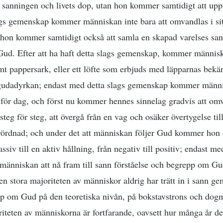
v sanningen och livets dop, utan hon kommer samtidigt att u
ags gemenskap kommer människan inte bara att omvandlas i sit
n hon kommer samtidigt också att samla en skapad varelses sa
Gud. Efter att ha haft detta slags gemenskap, kommer människ
omt pappersark, eller ett löfte som erbjuds med läpparnas bekän
vgudadyrkan; endast med detta slags gemenskap kommer männis
för dag, och först nu kommer hennes sinnelag gradvis att om
teg för steg, att övergå från en vag och osäker övertygelse til
 vördnad; och under det att människan följer Gud kommer hon 
ssiv till en aktiv hållning, från negativ till positiv; endast me
nniskan att nå fram till sann förståelse och begrepp om Gud
n stora majoriteten av människor aldrig har trätt in i sann 
p om Gud på den teoretiska nivån, på bokstavstrons och dogm
riteten av människorna är fortfarande, oavsett hur många år de