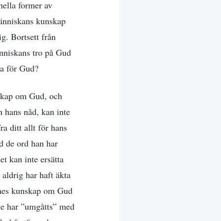
nella former av
människans kunskap
ig. Bortsett från
änniskans tro på Gud
ha för Gud?
unskap om Gud, och
h hans nåd, kan inte
a ditt allt för hans
d de ord han har
t kan inte ersätta
ldrig har haft äkta
ennes kunskap om Gud
ske har ”umgåtts” med