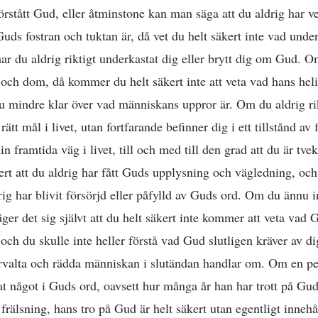
örstått Gud, eller åtminstone kan man säga att du aldrig har v
uds fostran och tuktan är, då vet du helt säkert inte vad und
har du aldrig riktigt underkastat dig eller brytt dig om Gud. O
och dom, då kommer du helt säkert inte att veta vad hans heli
 mindre klar över vad människans uppror är. Om du aldrig rikt
t rätt mål i livet, utan fortfarande befinner dig i ett tillstånd av
n framtida väg i livet, till och med till den grad att du är tvek
kert att du aldrig har fått Guds upplysning och vägledning, o
drig har blivit försörjd eller påfylld av Guds ord. Om du ännu 
er det sig självt att du helt säkert inte kommer att veta vad 
 och du skulle inte heller förstå vad Gud slutligen kräver av d
rvalta och rädda människan i slutändan handlar om. Om en pe
tat något i Guds ord, oavsett hur många år han har trott på Gud
l frälsning, hans tro på Gud är helt säkert utan egentligt inne