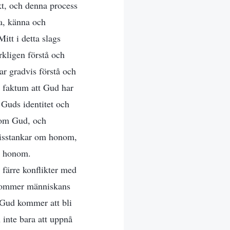
ekt, och denna process
a, känna och
tt i detta slags
rkligen förstå och
ar gradvis förstå och
t faktum att Gud har
 Guds identitet och
r om Gud, och
 misstankar om honom,
på honom.
färre konflikter med
 kommer människans
 Gud kommer att bli
inte bara att uppnå