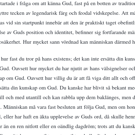
tartade i fråga om att känna Gud, fast på en botten av traditio
ttre tecken av legendarisk färg och feodal vidskepelse. Att 
 vid sin startpunkt innebär att den är praktiskt taget obefintl
se av Guds position och identitet, befinner sig fortfarande m
ag osäkerhet. Hur mycket sann vördnad kan människan därmed 
 hur fast du tror på hans existens; det kan inte ersätta din k
 Gud. Oavsett hur mycket du har njutit av hans välsignelser oc
ap om Gud. Oavsett hur villig du är att få viga ditt allt och offr
ersätta din kunskap om Gud. Du kanske har blivit så bekant me
 till och med utantill och kan rabbla upp dem baklänges, men de
 Människan må vara fast besluten att följa Gud, men om hon a
eller har haft en äkta upplevelse av Guds ord, då skulle h
er än en ren nitlott eller en oändlig dagdröm; trots att du kan