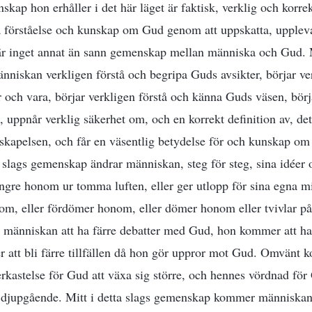
skap hon erhåller i det här läget är faktisk, verklig och korr
a förståelse och kunskap om Gud genom att uppskatta, upplev
är inget annat än sann gemenskap mellan människa och Gud. Mi
niskan verkligen förstå och begripa Guds avsikter, börjar ve
och vara, börjar verkligen förstå och känna Guds väsen, börj
 uppnår verklig säkerhet om, och en korrekt definition av, de
 skapelsen, och får en väsentlig betydelse för och kunskap om
ta slags gemenskap ändrar människan, steg för steg, sina idée
 längre honom ur tomma luften, eller ger utlopp för sina egna
nom, eller fördömer honom, eller dömer honom eller tvivlar 
 människan att ha färre debatter med Gud, hon kommer att ha 
 att bli färre tillfällen då hon gör uppror mot Gud. Omvänt
astelse för Gud att växa sig större, och hennes vördnad för
 djupgående. Mitt i detta slags gemenskap kommer människan 