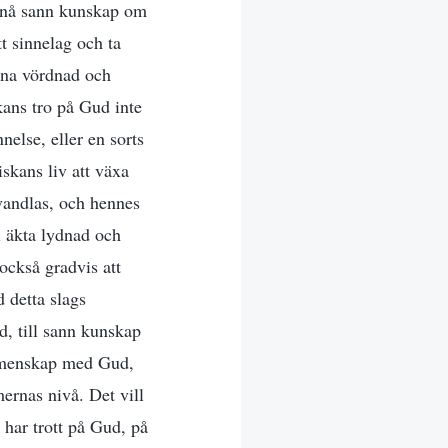
ppnå sann kunskap om
t sinnelag och ta
nna vördnad och
ans tro på Gud inte
nelse, eller en sorts
kans liv att växa
vandlas, och hennes
l äkta lydnad och
också gradvis att
d detta slags
, till sann kunskap
gemenskap med Gud,
ernas nivå. Det vill
 har trott på Gud, på