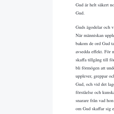
Gud är helt säkert no
Gud.
Guds ägodelar och va
När människan upplev
bakom de ord Gud tal
avsedda effekt. För 
skaffa tillgång till 
bli förmögen att un
upplever, greppar och
Gud, och vid det la
förståelse och kunsk
snarare från vad hon
om Gud skaffar sig et