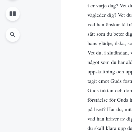
i er varje dag? Vet 
vägleder dig? Vet du
vad han önskar få frå
sätt som du beter di
hans glädje, ilska, 
Vet du, i slutändan,
något som du har aldr
uppskattning och upp
tagit emot Guds fost
Guds tuktan och dom,
förståelse för Guds 
på livet? Har du, mi
vad han kräver av di
du skall klara upp d