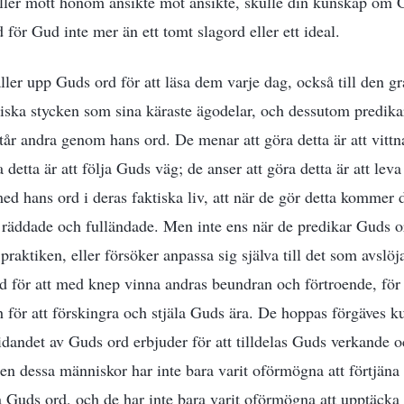
ller mött honom ansikte mot ansikte, skulle din kunskap om 
 för Gud inte mer än ett tomt slagord eller ett ideal.
er upp Guds ord för att läsa dem varje dag, också till den gr
iska stycken som sina käraste ägodelar, och dessutom predikar
står andra genom hans ord. De menar att göra detta är att vittn
 detta är att följa Guds väg; de anser att göra detta är att leva
med hans ord i deras faktiska liv, att när de gör detta kommer 
 räddade och fulländade. Men inte ens när de predikar Guds or
raktiken, eller försöker anpassa sig själva till det som avslöja
 för att med knep vinna andras beundran och förtroende, för at
h för att förskingra och stjäla Guds ära. De hoppas förgäves k
dandet av Guds ord erbjuder för att tilldelas Guds verkande o
en dessa människor har inte bara varit oförmögna att förtjäna
a Guds ord, och de har inte bara varit oförmögna att upptäcka