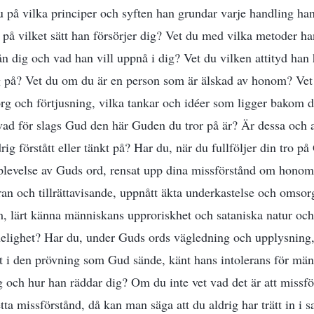
du på vilka principer och syften han grundar varje handling ha
 på vilket sätt han försörjer dig? Vet du med vilka metoder ha
n dig och vad han vill uppnå i dig? Vet du vilken attityd han h
g på? Vet du om du är en person som är älskad av honom? Vet 
sorg och förtjusning, vilka tankar och idéer som ligger bakom
 vad för slags Gud den här Guden du tror på är? Är dessa och 
ig förstått eller tänkt på? Har du, när du fullföljer din tro 
levelse av Guds ord, rensat upp dina missförstånd om honom?
ran och tillrättavisande, uppnått äkta underkastelse och omsor
 lärt känna människans upproriskhet och sataniska natur och
helighet? Har du, under Guds ords vägledning och upplysning,
tt i den prövning som Gud sände, känt hans intolerans för män
g och hur han räddar dig? Om du inte vet vad det är att missfö
etta missförstånd, då kan man säga att du aldrig har trätt in 