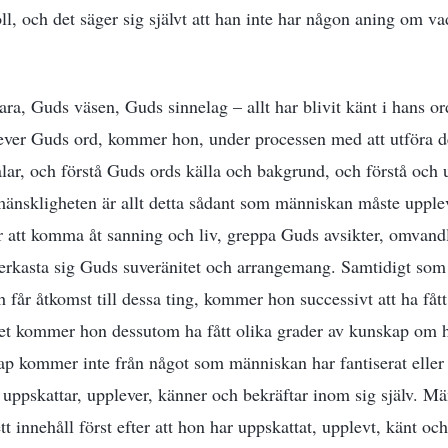
ll, och det säger sig självt att han inte har någon aning om va
ra, Guds väsen, Guds sinnelag – allt har blivit känt i hans or
er Guds ord, kommer hon, under processen med att utföra dem
ar, och förstå Guds ords källa och bakgrund, och förstå och
mänskligheten är allt detta sådant som människan måste upple
för att komma åt sanning och liv, greppa Guds avsikter, omvandl
derkasta sig Guds suveränitet och arrangemang. Samtidigt so
 får åtkomst till dessa ting, kommer hon successivt att ha fått
get kommer hon dessutom ha fått olika grader av kunskap om
ap kommer inte från något som människan har fantiserat eller 
 uppskattar, upplever, känner och bekräftar inom sig själv. 
t innehåll först efter att hon har uppskattat, upplevt, känt oc