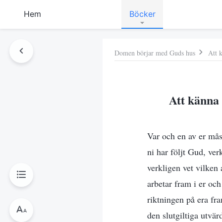
Hem
Böcker
Domen börjar med Guds hus
Att 
Att känna 
Var och en av er måst
ni har följt Gud, ver
verkligen vet vilken 
arbetar fram i er oc
riktningen på era fra
den slutgiltiga utvä