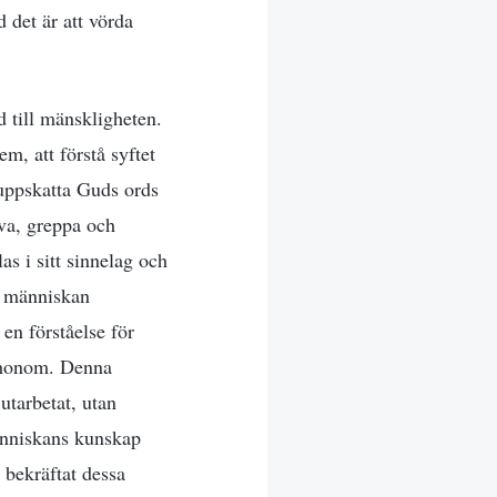
d det är att vörda
d till mänskligheten.
, att förstå syftet
 uppskatta Guds ords
va, greppa och
as i sitt sinnelag och
m människan
 en förståelse för
 honom. Denna
utarbetat, utan
Människans kunskap
h bekräftat dessa