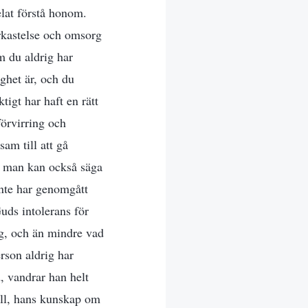
elat förstå honom.
erkastelse och omsorg
m du aldrig har
ghet är, och du
igt har haft en rätt
 förvirring och
sam till att gå
ch man kan också säga
inte har genomgått
Guds intolerans för
ig, och än mindre vad
rson aldrig har
, vandrar han helt
håll, hans kunskap om