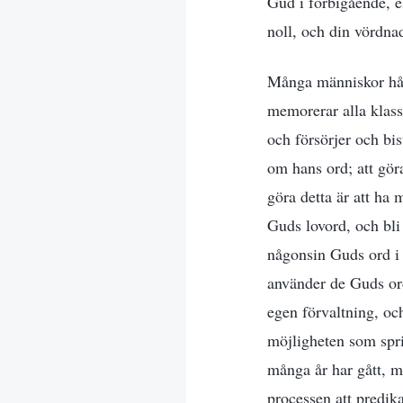
Gud i förbigående, e
noll, och din vördnad
Många människor håll
memorerar alla klass
och försörjer och bi
om hans ord; att göra
göra detta är att ha 
Guds lovord, och bli
någonsin Guds ord i p
använder de Guds ord
egen förvaltning, oc
möjligheten som spri
många år har gått, m
processen att predik