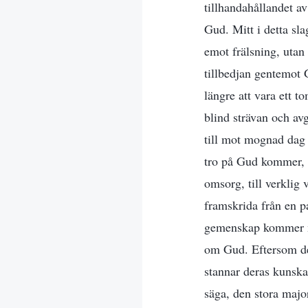
tillhandahållandet a
Gud. Mitt i detta sl
emot frälsning, uta
tillbedjan gentemot 
längre att vara ett t
blind strävan och a
till mot mognad dag 
tro på Gud kommer, s
omsorg, till verklig
framskrida från en pa
gemenskap kommer mä
om Gud. Eftersom de
stannar deras kunska
säga, den stora majo