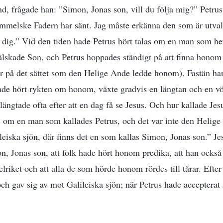
and, frågade han: ”Simon, Jonas son, vill du följa mig?” Petru
immelske Fadern har sänt. Jag måste erkänna den som är utva
a dig.” Vid den tiden hade Petrus hört talas om en man som het
älskade Son, och Petrus hoppades ständigt på att finna honom 
r på det sättet som den Helige Ande ledde honom). Fastän han
de hört rykten om honom, växte gradvis en längtan och en vö
längtade ofta efter att en dag få se Jesus. Och hur kallade Je
as om en man som kallades Petrus, och det var inte den Helig
leiska sjön, där finns det en som kallas Simon, Jonas son.” J
on, Jonas son, att folk hade hört honom predika, att han också
iket och att alla de som hörde honom rördes till tårar. Efter 
ch gav sig av mot Galileiska sjön; när Petrus hade accepterat J