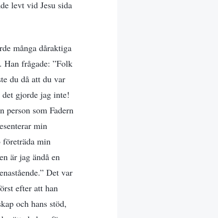
de levt vid Jesu sida
jorde många dåraktiga
s. Han frågade: ”Folk
ste du då att du var
det gjorde jag inte!
Den person som Fadern
resenterar min
p företräda min
en är jag ändå en
enastående.” Det var
örst efter att han
skap och hans stöd,