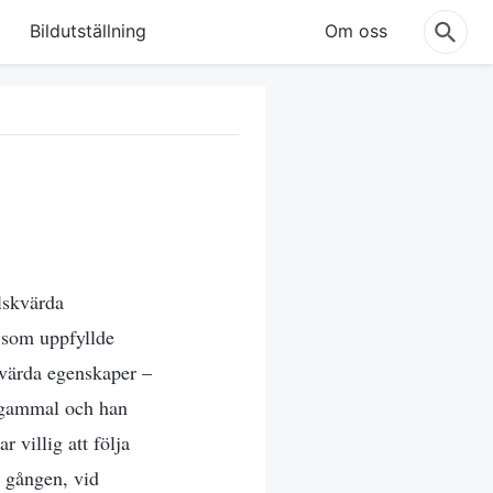
Bildutställning
Om oss
lskvärda
 som uppfyllde
kvärda egenskaper –
år gammal och han
 villig att följa
a gången, vid