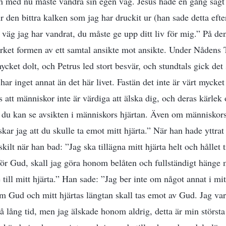
h med nu måste vandra sin egen väg. Jesus hade en gång sagt
 den bittra kalken som jag har druckit ur (han sade detta efte
äg jag har vandrat, du måste ge upp ditt liv för mig.” På den 
verket formen av ett samtal ansikte mot ansikte. Under Nådens 
ket dolt, och Petrus led stort besvär, och stundtals gick det 
ar inget annat än det här livet. Fastän det inte är värt mycket 
ts att människor inte är värdiga att älska dig, och deras kärlek 
tt du kan se avsikten i människors hjärtan. Även om människors
kar jag att du skulle ta emot mitt hjärta.” När han hade yttra
ilt när han bad: ”Jag ska tillägna mitt hjärta helt och hållet t
för Gud, skall jag göra honom belåten och fullständigt hänge
 till mitt hjärta.” Han sade: ”Jag ber inte om något annat i mit
om Gud och mitt hjärtas längtan skall tas emot av Gud. Jag v
å lång tid, men jag älskade honom aldrig, detta är min största