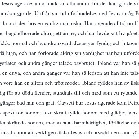
t Jesus agerade annorlunda än alla andra, för det han gjorde sk
iskor gjorde. Utifrån sin tid i förbindelse med Jesus insåg P
nda mot den hos en vanlig människa. Han agerade alltid orubb
er bagatelliserade aldrig ett ämne, och han levde sitt liv på et
både normal och beundransvärd. Jesus var fyndig och intagan
å lugn, och han förlorade aldrig sin värdighet när han utförde 
tystlåten och andra gånger talade oavbrutet. Ibland var han så g
 en duva, och andra gånger var han så ledsen att han inte tala
 vore han en sliten och trött moder. Ibland fylldes han av ilsk
äg för att döda fiender, stundtals till och med som ett rytande
 gånger bad han och grät. Oavsett hur Jesus agerade kom Petru
respekt för honom. Jesu skratt fyllde honom med glädje; hans
lska skrämde honom, medan hans barmhärtighet, förlåtelse och
 fick honom att verkligen älska Jesus och utveckla en sann vö