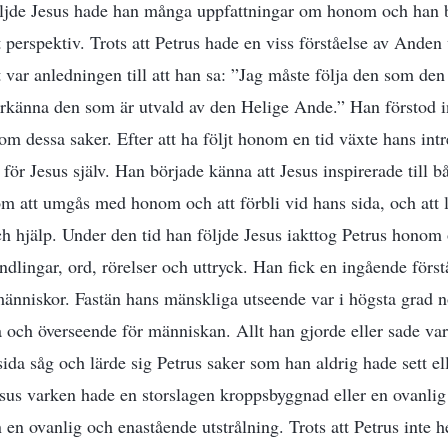
följde Jesus hade han många uppfattningar om honom och ha
get perspektiv. Trots att Petrus hade en viss förståelse av Anden
et var anledningen till att han sa: ”Jag måste följa den som d
erkänna den som är utvald av den Helige Ande.” Han förstod i
om dessa saker. Efter att ha följt honom en tid växte hans int
för Jesus själv. Han började känna att Jesus inspirerade till b
om att umgås med honom och att förbli vid hans sida, och att l
 hjälp. Under den tid han följde Jesus iakttog Petrus honom oc
dlingar, ord, rörelser och uttryck. Han fick en ingående förstå
 människor. Fastän hans mänskliga utseende var i högsta grad n
och överseende för människan. Allt han gjorde eller sade var t
ida såg och lärde sig Petrus saker som han aldrig hade sett elle
esus varken hade en storslagen kroppsbyggnad eller en ovanli
en ovanlig och enastående utstrålning. Trots att Petrus inte h