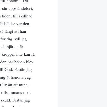
 till honom: ”Du
r sin uppståndelse),
tiden, till skillnad
Tidsålder var den
så långt att han
för dig, vill jag
och hjärtan är
 kroppar inte kan få
t den här bönen blev
ill Gud. Fastän jag
 mig åt honom. Jag
t liv än att mina
ar tillsammans med
 skuld. Fastän jag