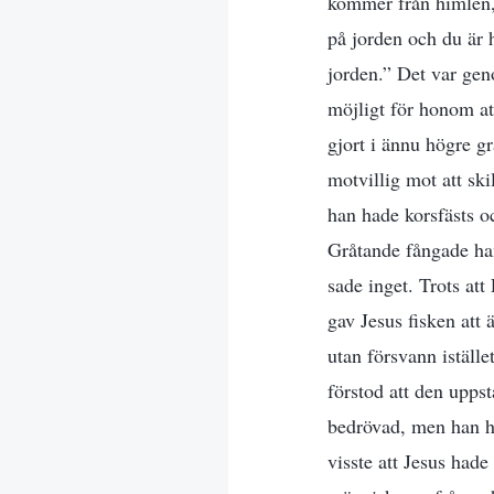
kommer från himlen, 
på jorden och du är h
jorden.” Det var ge
möjligt för honom at
gjort i ännu högre g
motvillig mot att ski
han hade korsfästs o
Gråtande fångade han
sade inget. Trots att
gav Jesus fisken att ä
utan försvann iställ
förstod att den upps
bedrövad, men han hä
visste att Jesus hade