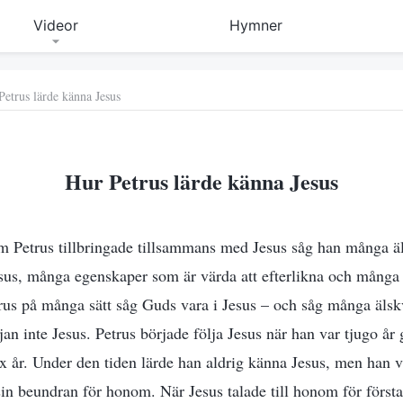
Videor
Hymner
Petrus lärde känna Jesus
Hur Petrus lärde känna Jesus
m Petrus tillbringade tillsammans med Jesus såg han många ä
esus, många egenskaper som är värda att efterlikna och många
rus på många sätt såg Guds vara i Jesus – och såg många äls
rjan inte Jesus. Petrus började följa Jesus när han var tjugo 
ex år. Under den tiden lärde han aldrig känna Jesus, men han var
n beundran för honom. När Jesus talade till honom för först