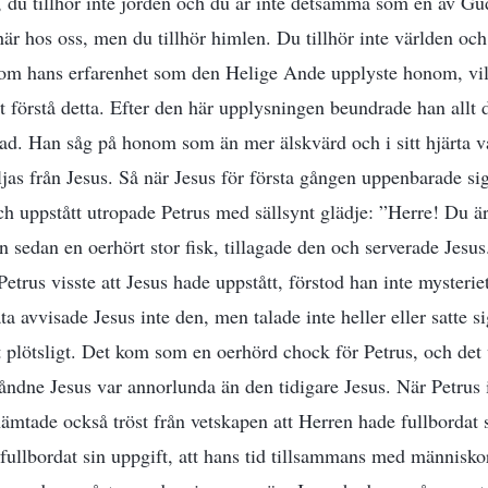
du tillhör inte jorden och du är inte detsamma som en av Gud
är hos oss, men du tillhör himlen. Du tillhör inte världen och 
nom hans erfarenhet som den Helige Ande upplyste honom, vil
t förstå detta. Efter den här upplysningen beundrade han allt
rad. Han såg på honom som än mer älskvärd och i sitt hjärta va
ljas från Jesus. Så när Jesus för första gången uppenbarade sig 
ch uppstått utropade Petrus med sällsynt glädje: ”Herre! Du ä
 sedan en oerhört stor fisk, tillagade den och serverade Jesus
 Petrus visste att Jesus hade uppstått, förstod han inte mysteri
ta avvisade Jesus inte den, men talade inte heller eller satte si
et plötsligt. Det kom som en oerhörd chock för Petrus, och det
tåndne Jesus var annorlunda än den tidigare Jesus. När Petrus 
mtade också tröst från vetskapen att Herren hade fullbordat 
 fullbordat sin uppgift, att hans tid tillsammans med människo