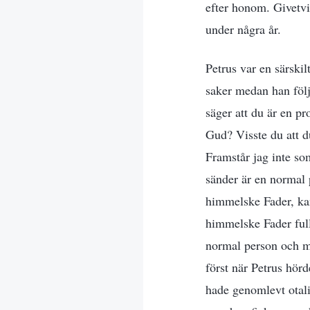
efter honom. Givetvis
under några år.
Petrus var en särski
saker medan han följ
säger att du är en pr
Gud? Visste du att d
Framstår jag inte so
sänder är en normal 
himmelske Fader, kan
himmelske Fader full
normal person och mi
först när Petrus hörd
hade genomlevt otali