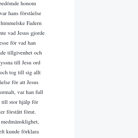
n bedömde honom
 var hans förståelse
en himmelske Fadern
nte vad Jesus gjorde
resse för vad han
åde tillgivenhet och
yssna till Jesu ord
h tog till sig allt
else för att Jesus
ormalt, var han full
ill stor hjälp för
r förstått förut.
g medmänsklighet,
elt kunde förklara