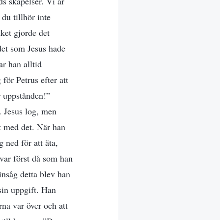
s skapelser. Vi är
du tillhör inte
ket gjorde det
 det som Jesus hade
r han alltid
för Petrus efter att
r uppstånden!”
. Jesus log, men
et med det. När han
g ned för att äta,
 var först då som han
insåg detta blev han
sin uppgift. Han
rna var över och att