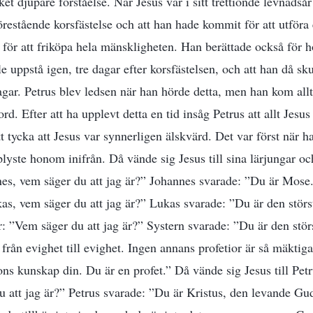
t djupare förståelse. När Jesus var i sitt trettionde levnadsår
restående korsfästelse och att han hade kommit för att utföra e
– för att friköpa hela mänskligheten. Han berättade också för 
uppstå igen, tre dagar efter korsfästelsen, och att han då skul
dagar. Petrus blev ledsen när han hörde detta, men han kom all
 ord. Efter att ha upplevt detta en tid insåg Petrus att allt Jes
t tycka att Jesus var synnerligen älskvärd. Det var först när h
yste honom inifrån. Då vände sig Jesus till sina lärjungar oc
es, vem säger du att jag är?” Johannes svarade: ”Du är Mose.
s, vem säger du att jag är?” Lukas svarade: ”Du är den störs
r: ”Vem säger du att jag är?” Systern svarade: ”Du är den störs
från evighet till evighet. Ingen annans profetior är så mäktiga
ons kunskap din. Du är en profet.” Då vände sig Jesus till Pet
u att jag är?” Petrus svarade: ”Du är Kristus, den levande G