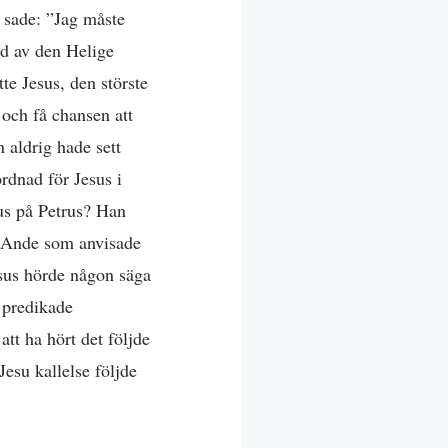
s sade: ”Jag måste
ld av den Helige
te Jesus, den störste
och få chansen att
 aldrig hade sett
rdnad för Jesus i
sus på Petrus? Han
e Ande som anvisade
esus hörde någon säga
 predikade
att ha hört det följde
esu kallelse följde