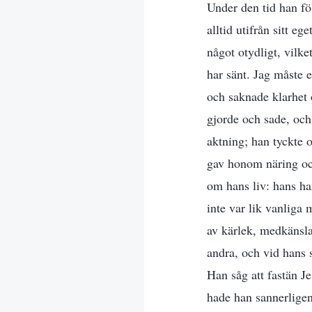
Under den tid han 
alltid utifrån sitt e
något otydligt, vilk
har sänt. Jag måste 
och saknade klarhet 
gjorde och sade, och 
aktning; han tyckte 
gav honom näring och
om hans liv: hans han
inte var lik vanliga
av kärlek, medkänsla 
andra, och vid hans s
Han såg att fastän J
hade han sannerligen 