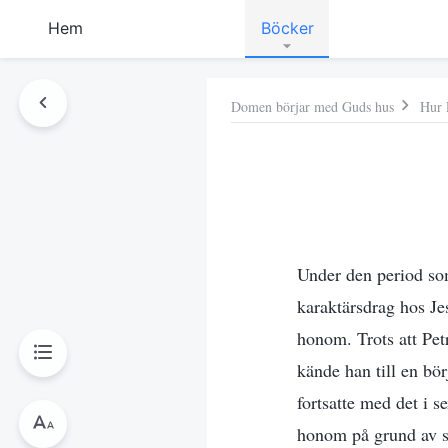
Hem
Böcker
Domen börjar med Guds hus
Hur 
Under den period so
karaktärsdrag hos J
honom. Trots att Pet
kände han till en bö
fortsatte med det i s
honom på grund av si