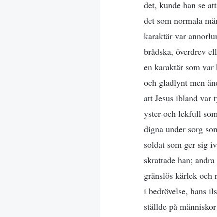
det, kunde han se at
det som normala männ
karaktär var annorlu
brådska, överdrev ell
en karaktär som var 
och gladlynt men änd
att Jesus ibland var 
yster och lekfull som
digna under sorg som
soldat som ger sig iv
skrattade han; andra
gränslös kärlek och 
i bedrövelse, hans i
ställde på människor