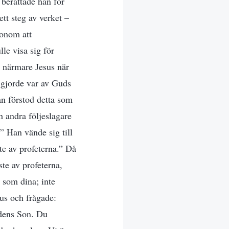
 berättade han för
tt steg av verket –
honom att
le visa sig för
t närmare Jesus när
us gjorde var av Guds
an förstod detta som
h andra följeslagare
” Han vände sig till
te av profeterna.” Då
te av profeterna,
 som dina; inte
rus och frågade:
udens Son. Du