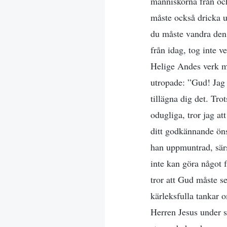
människorna från oc
måste också dricka ur
du måste vandra den v
från idag, tog inte 
Helige Andes verk myc
utropade: ”Gud! Jag h
tillägna dig det. Tro
odugliga, tror jag a
ditt godkännande öns
han uppmuntrad, särsk
inte kan göra något 
tror att Gud måste se
kärleksfulla tankar 
Herren Jesus under s