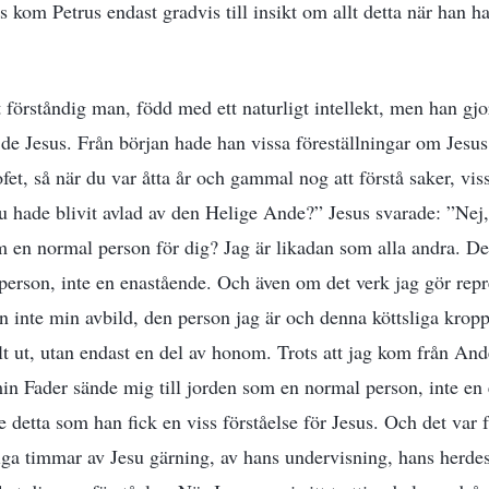
 kom Petrus endast gradvis till insikt om allt detta när han ha
lt förståndig man, född med ett naturligt intellekt, men han g
de Jesus. Från början hade han vissa föreställningar om Jesu
ofet, så när du var åtta år och gammal nog att förstå saker, vis
u hade blivit avlad av den Helige Ande?” Jesus svarade: ”Nej, 
m en normal person för dig? Jag är likadan som alla andra. 
person, inte en enastående. Och även om det verk jag gör rep
 inte min avbild, den person jag är och denna köttsliga krop
t ut, utan endast en del av honom. Trots att jag kom från And
n Fader sände mig till jorden som en normal person, inte en 
e detta som han fick en viss förståelse för Jesus. Och det var f
ga timmar av Jesu gärning, av hans undervisning, hans herde