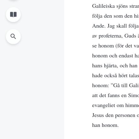
Galileiska sjöns str
följa den som den h
Ande. Jag skall följ
av profeterna, Guds 
se honom (för det va
honom och endast ha
hans hjärta, och han 
hade också hört tal
honom: ”Gå till Gali
att det fanns en Sim
evangeliet om himmelr
Jesus den personen o
han honom.