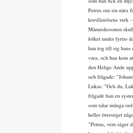
som han fick en mycke
Petrus om sin nära fö
korsfästelsens verk 
Människosonen skulle 
folket under fyrtio 
han tog till sig hans
vara, och han kom at
den Helige Ande uppl
och frågade: ”Johann
Lukas: ”Och du, Luka
frågade han en syste
som talar många ord 
heller överstiget någ
”Petrus, vem säger d