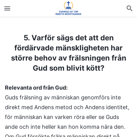
5. Varför sägs det att den fördärvade mänskligheten har större behov av frälsningen från Gud som blivit kött?
5. Varför sägs det att den
fördärvade mänskligheten har
större behov av frälsningen från
Gud som blivit kött?
Relevanta ord från Gud:
Guds frälsning av människan genomförs inte
direkt med Andens metod och Andens identitet,
för människan kan varken röra eller se Guds
ande och inte heller kan hon komma nära den.
Om Gud försökte frälsa människan direkt på