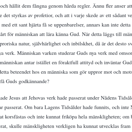
och hållit dem fångna genom hårda regler. Ännu fler anser att 
 det styrkas av profetior, och att i varje skede av ett sådant v
med ett sant hjärta få se uppenbarelser, annars kan inte dett
årt för människan att lära känna Gud. När detta läggs till mä
roriska natur, självhärlighet och inbilskhet, då är det desto 
nya verk. Människan varken studerar Guds nya verk med omsorg
änniskan antar istället en föraktfull attityd och inväntar Gu
 detta beteendet hos en människa som gör uppror mot och mot
r få Guds godkännande?
ade Jesus att Jehovas verk hade passerat under Nådens Tidsåld
har passerat. Om bara Lagens Tidsålder hade funnits, och inte
at korsfästas och inte kunnat friköpa hela mänskligheten; om
erat, skulle mänskligheten verkligen ha kunnat utvecklas fram 