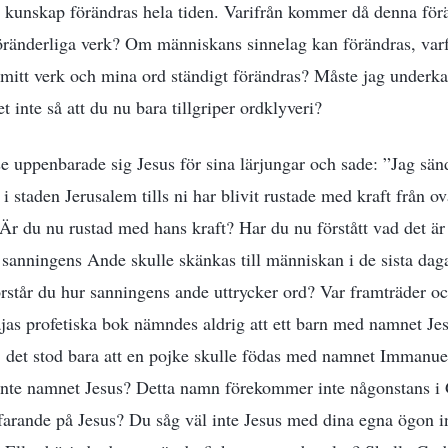
 kunskap förändras hela tiden. Varifrån kommer då denna förä
öränderliga verk? Om människans sinnelag kan förändras, varf
 mitt verk och mina ord ständigt förändras? Måste jag underk
 inte så att du nu bara tillgriper ordklyveri?
se uppenbarade sig Jesus för sina lärjungar och sade: ”Jag sän
r i staden Jerusalem tills ni har blivit rustade med kraft från o
 Är du nu rustad med hans kraft? Har du nu förstått vad det är
 sanningens Ande skulle skänkas till människan i de sista dag
örstår du hur sanningens ande uttrycker ord? Var framträder o
ajas profetiska bok nämndes aldrig att ett barn med namnet Jes
; det stod bara att en pojke skulle födas med namnet Immanuel
 inte namnet Jesus? Detta namn förekommer inte någonstans i
rtfarande på Jesus? Du såg väl inte Jesus med dina egna ögon i