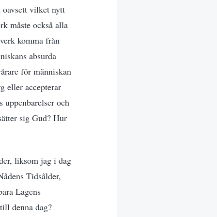
oavsett vilket nytt
erk måste också alla
a verk komma från
nniskans absurda
svårare för människan
 eller accepterar
ds uppenbarelser och
sätter sig Gud? Hur
er, liksom jag i dag
 Nådens Tidsålder,
 bara Lagens
till denna dag?