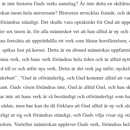
 är inte historia Guds verks naturlag? Är inte detta en skildri
skan inom hela universum? Historien utvecklas framåt, och d
förändras ständigt. Det skulle vara opraktiskt för Gud att uppr
er sex tusen år, för alla människor vet att han alltid är ny o
a fortsätta att upprätthålla ett verk som liknar korsfästelsen,
 spikas fast på korset. Detta är en absurd människas uppfattn
mma verk, och hans verk förändras hela tiden och är alltid nyt
 till er och utför nya verk. Detta är det verk jag utför; nyckeln
derbart”. ”Gud är oföränderlig, och Gud kommer alltid att va
 sant. Guds väsen förändras inte, Gud är alltid Gud, och han sk
ar inte att hans verk är så beständigt och oföränderligt som h
 sådan, men hur kan du då förklara att Gud alltid är ny och 
rligt ut sig och förändras ständigt, och Guds vilja visar sig 
edom. Vartefter människan upplever Guds verk, förändras hel