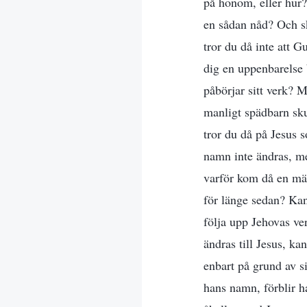
på honom, eller hur?
en sådan nåd? Och sk
tror du då inte att G
dig en uppenbarelse 
påbörjar sitt verk? 
manligt spädbarn sku
tror du då på Jesus 
namn inte ändras, m
varför kom då en mä
för länge sedan? Kan
följa upp Jehovas ve
ändras till Jesus, ka
enbart på grund av s
hans namn, förblir h