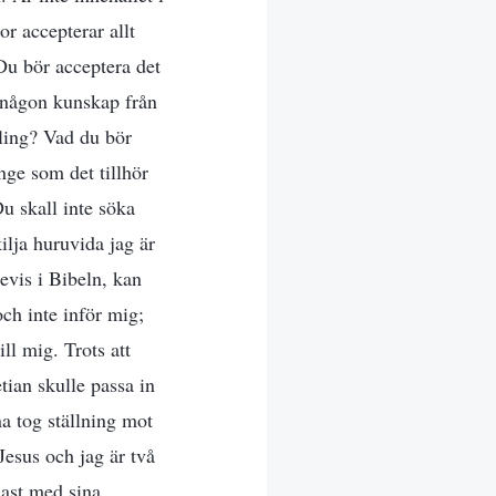
r accepterar allt
Du bör acceptera det
r någon kunskap från
dling? Vad du bör
änge som det tillhör
u skall inte söka
kilja huruvida jag är
bevis i Bibeln, kan
och inte inför mig;
ll mig. Trots att
tian skulle passa in
na tog ställning mot
 Jesus och jag är två
dast med sina