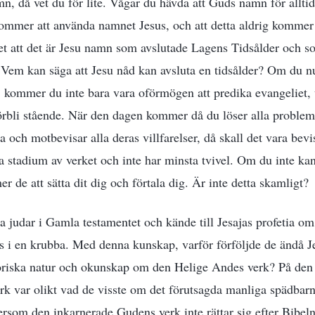
n, då vet du för lite. Vågar du hävda att Guds namn för alltid
 kommer att använda namnet Jesus, och att detta aldrig kommer
et att det är Jesu namn som avslutade Lagens Tidsålder och s
? Vem kan säga att Jesu nåd kan avsluta en tidsålder? Om du nu
, kommer du inte bara vara oförmögen att predika evangeliet,
förbli stående. När den dagen kommer då du löser alla proble
 och motbevisar alla deras villfarelser, då skall det vara bevis
ta stadium av verket och inte har minsta tvivel. Om du inte ka
er de att sätta dit dig och förtala dig. Är inte detta skamligt?
la judar i Gamla testamentet och kände till Jesajas profetia om 
s i en krubba. Med denna kunskap, varför förföljde de ändå Je
oriska natur och okunskap om den Helige Andes verk? På den 
verk var olikt vad de visste om det förutsagda manliga spädbar
rsom den inkarnerade Gudens verk inte rättar sig efter Bibeln.