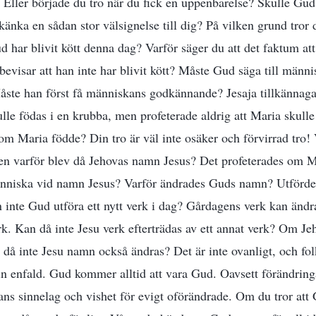
 Eller började du tro när du fick en uppenbarelse? Skulle Gud
änka en sådan stor välsignelse till dig? På vilken grund tror 
ud har blivit kött denna dag? Varför säger du att det faktum at
bevisar att han inte har blivit kött? Måste Gud säga till männ
Måste han först få människans godkännande? Jesaja tillkännagav
lle födas i en krubba, men profeterade aldrig att Maria skulle
som Maria födde? Din tro är väl inte osäker och förvirrad tro!
en varför blev då Jehovas namn Jesus? Det profeterades om M
nniska vid namn Jesus? Varför ändrades Guds namn? Utfördes
 inte Gud utföra ett nytt verk i dag? Gårdagens verk kan ändr
rk. Kan då inte Jesu verk efterträdas av ett annat verk? Om 
n då inte Jesu namn också ändras? Det är inte ovanligt, och fol
in enfald. Gud kommer alltid att vara Gud. Oavsett förändring
ans sinnelag och vishet för evigt oförändrade. Om du tror att