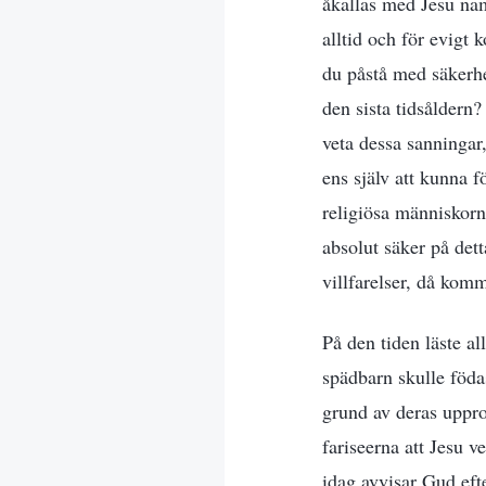
åkallas med Jesu nam
alltid och för evigt
du påstå med säkerh
den sista tidsåldern
veta dessa sanningar
ens själv att kunna 
religiösa människorna
absolut säker på det
villfarelser, då komm
På den tiden läste al
spädbarn skulle föda
grund av deras uppr
fariseerna att Jesu 
idag avvisar Gud efte