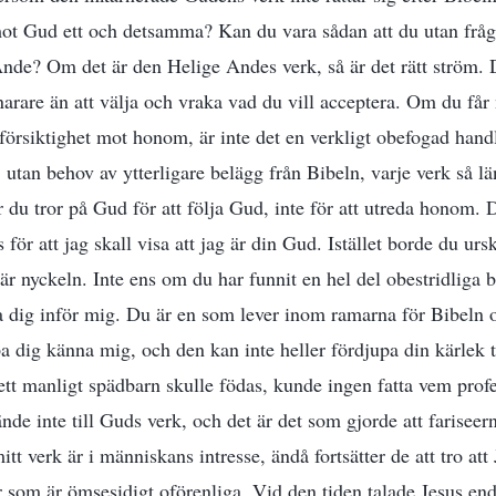
ot Gud ett och detsamma? Kan du vara sådan att du utan frågo
nde? Om det är den Helige Andes verk, så är det rätt ström. 
snarare än att välja och vraka vad du vill acceptera. Om du få
försiktighet mot honom, är inte det en verkligt obefogad han
, utan behov av ytterligare belägg från Bibeln, varje verk så l
 du tror på Gud för att följa Gud, inte för att utreda honom. D
s för att jag skall visa att jag är din Gud. Istället borde du urs
et är nyckeln. Inte ens om du har funnit en hel del obestridliga 
öra dig inför mig. Du är en som lever inom ramarna för Bibeln 
a dig känna mig, och den kan inte heller fördjupa din kärlek ti
ett manligt spädbarn skulle födas, kunde ingen fatta vem profe
de inte till Guds verk, och det är det som gjorde att fariseer
itt verk är i människans intresse, ändå fortsätter de att tro att
er som är ömsesidigt oförenliga. Vid den tiden talade Jesus en