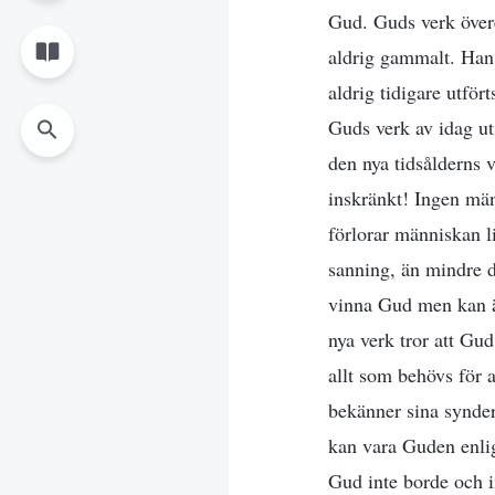
Gud. Guds verk övere
aldrig gammalt. Han
aldrig tidigare utfö
Guds verk av idag uti
den nya tidsålderns 
inskränkt! Ingen män
förlorar människan l
sanning, än mindre d
vinna Gud men kan än
nya verk tror att Gud 
allt som behövs för a
bekänner sina synder 
kan vara Guden enlig
Gud inte borde och in