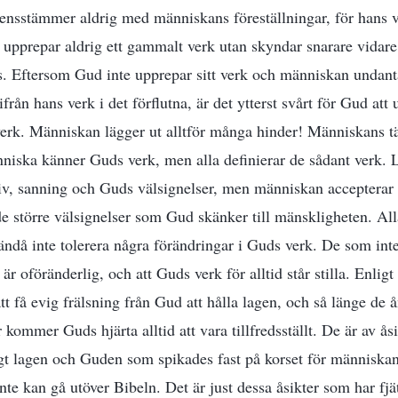
nsstämmer aldrig med människans föreställningar, för hans ve
 upprepar aldrig ett gammalt verk utan skyndar snarare vidar
rts. Eftersom Gud inte upprepar sitt verk och människan undan
från hans verk i det förflutna, är det ytterst svårt för Gud att u
verk. Människan lägger ut alltför många hinder! Människans tä
niska känner Guds verk, men alla definierar de sådant verk. 
iv, sanning och Guds välsignelser, men människan accepterar v
e större välsignelser som Gud skänker till mänskligheten. All
då inte tolerera några förändringar i Guds verk. De som int
är oföränderlig, och att Guds verk för alltid står stilla. Enligt
tt få evig frälsning från Gud att hålla lagen, och så länge de 
kommer Guds hjärta alltid att vara tillfredsställt. De är av ås
t lagen och Guden som spikades fast på korset för människan;
te kan gå utöver Bibeln. Det är just dessa åsikter som har fjä