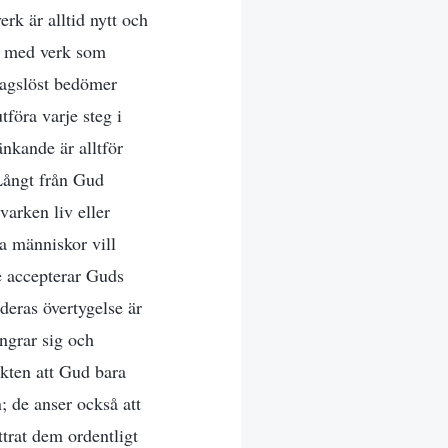
rk är alltid nytt och
e med verk som
tagslöst bedömer
tföra varje steg i
nkande är alltför
Långt från Gud
arken liv eller
a människor vill
e accepterar Guds
 deras övertygelse är
ångrar sig och
ikten att Gud bara
 de anser också att
ttrat dem ordentligt