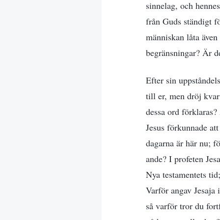
sinnelag, och hennes
från Guds ständigt f
människan låta även
begränsningar? Är det
Efter sin uppståndel
till er, men dröj kva
dessa ord förklaras?
Jesus förkunnade att
dagarna är här nu; f
ande? I profeten Jes
Nya testamentets tid
Varför angav Jesaja
så varför tror du fo