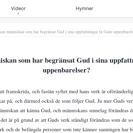
Videor
Hymner
kan människan som har begränsat Gud i sina uppfattningar få Guds uppenbarel
skan som har begränsat Gud i sina uppfatt
uppenbarelser?
att framskrida, och fastän syftet med hans verk är oföränderlig
rkar på, och därmed också de som följer Gud. Ju mer Guds ver
nniskan att känna Gud, och människans sinnelag förändras 
et är på grund av att Guds verk ständigt förändras som de som
k och de befängda personer som inte känner sanningen har bli