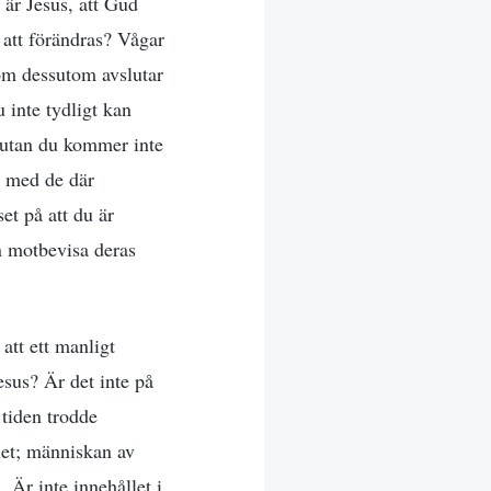
 är Jesus, att Gud
 att förändras? Vågar
om dessutom avslutar
 inte tydligt kan
 utan du kommer inte
m med de där
et på att du är
n motbevisa deras
att ett manligt
sus? Är det inte på
tiden trodde
net; människan av
 Är inte innehållet i