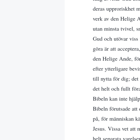
deras upproriskhet m
verk av den Helige A
utan minsta tvivel, 
Gud och utövar viss 
göra är att acceptera
den Helige Ande, för
efter ytterligare bevi
till nytta för dig; d
det helt och fullt f
Bibeln kan inte hjälp
Bibeln förutsade att 
på, för människan kän
Jesus. Vissa vet att m
helt separata varels