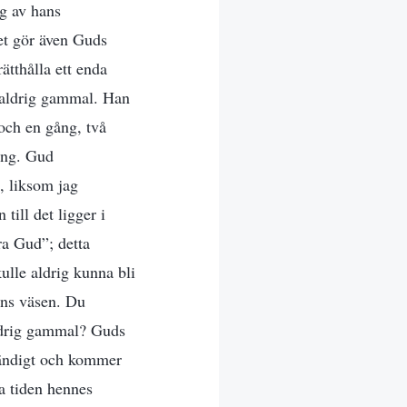
ng av hans
et gör även Guds
ätthålla ett enda
ch aldrig gammal. Han
 och en gång, två
ing. Gud
t, liksom jag
 till det ligger i
ra Gud”; detta
ulle aldrig kunna bli
ans väsen. Du
aldrig gammal? Guds
ständigt och kommer
a tiden hennes