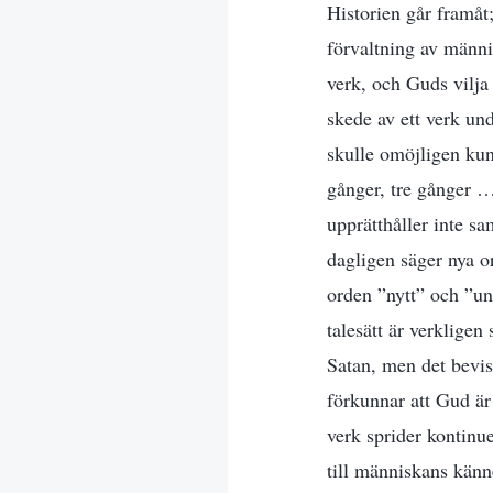
Historien går framåt;
förvaltning av männi
verk, och Guds vilja 
skede av ett verk und
skulle omöjligen kunn
gånger, tre gånger …
upprätthåller inte sa
dagligen säger nya ord
orden ”nytt” och ”un
talesätt är verkligen
Satan, men det bevis
förkunnar att Gud är
verk sprider kontinue
till människans känn