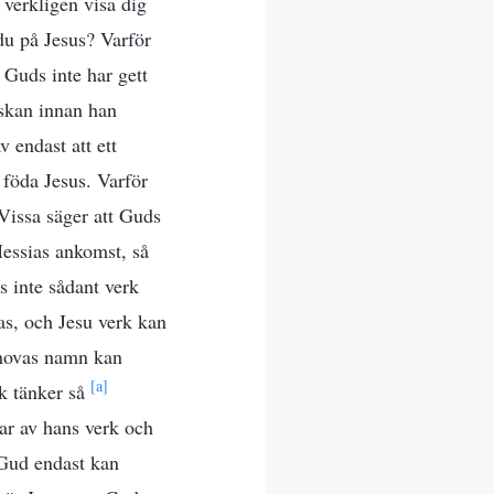
 verkligen visa dig
du på Jesus? Varför
t Guds inte har gett
iskan innan han
 endast att ett
 föda Jesus. Varför
 Vissa säger att Guds
essias ankomst, så
 inte sådant verk
as, och Jesu verk kan
Jehovas namn kan
[a]
k tänker så
ar av hans verk och
 Gud endast kan