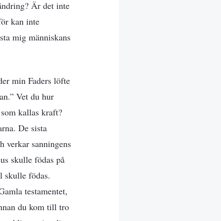
ndring? Är det inte
ör kan inte
asta mig människans
der min Faders löfte
van.” Vet du hur
 som kallas kraft?
arna. De sista
ch verkar sanningens
us skulle födas på
 skulle födas.
 Gamla testamentet,
nnan du kom till tro