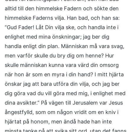
alltid till den himmelske Fadern och sökte den
himmelske Faderns vilja. Han bad, och han sa:
”Gud Fader! Låt Din vilja ske, och handla inte i
enlighet med mina önskningar; jag ber dig
handla enligt din plan. Människan må vara svag,
men varför skulle du bry dig om henne? Hur
skulle människan kunna vara värd din omsorg
när hon är som en myra i din hand? I mitt hjärta
önskar jag att bara utföra din vilja, och jag ber
dig göra vad du vill göra med mig, i enlighet med
dina avsikter.” På vägen till Jerusalem var Jesus
ångestfylld, som om någon vridit om en kniv i
hjärtat på honom, men ändå hade han inte
minsta tanke på att svika sitt ord, utan det fanns