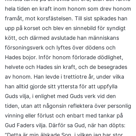
hela tiden en kraft inom honom som drev honom
framåt, mot korsfästelsen. Till sist spikades han
upp på korset och blev en sinnebild för syndigt
kött, och därmed avslutade han människans
försoningsverk och lyftes över dödens och
Hades bojor. Inför honom förlorade dödlighet,
helvete och Hades sin kraft, och de besegrades
av honom. Han levde i trettiotre år, under vilka
han alltid gjorde sitt yttersta för att uppfylla
Guds vilja, i enlighet med Guds verk vid den
tiden, utan att någonsin reflektera över personlig
vinning eller förlust och enbart med tankar på
Gud Faders vilja. Därför sa Gud, när han döpts:
”Detta är min älskade Son, i vilken jag har stor