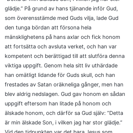
glädje.” På grund av hans tjänande inför Gud,
som överensstämde med Guds vilja, lade Gud
den tunga bördan att försona hela
mänsklighetens på hans axlar och fick honom
att fortsätta och avsluta verket, och han var
kompetent och berättigad till att slutföra denna
viktiga uppgift. Genom hela sitt liv uthärdade
han omätligt lidande för Guds skull, och han
frestades av Satan oräkneliga gånger, men han
blev aldrig nedslagen. Gud gav honom en sådan
uppgift eftersom han litade på honom och
älskade honom, och därför sa Gud själv: ”Detta
är min älskade Son, i vilken jag har stor glädje.”
Vid den tidpunkten var det bara Jesus som