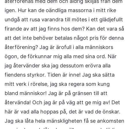
återförenas med dem och aldrig skiljas från dem
igen. Hur kan de oändliga massorna i mitt rike
undgå att rusa varandra till mötes i ett glädjefullt
firande av att jag finns hos dem? Kan det vara så
att det inte behöver betalas något pris för denna
återförening? Jag är ärofull i alla människors
ögon, de förkunnar mig alla med sina ord. När
jag återvänder ska jag dessutom erövra alla
fiendens styrkor. Tiden är inne! Jag ska sätta
mitt verk i rörelse, jag ska regera som kung
bland människor! Jag är på gränsen till att
återvända! Och jag är på väg att ge mig av! Det
här är vad alla hoppas på, det är vad de önskar.
Jag ska låta hela mänskligheten få se ankomsten