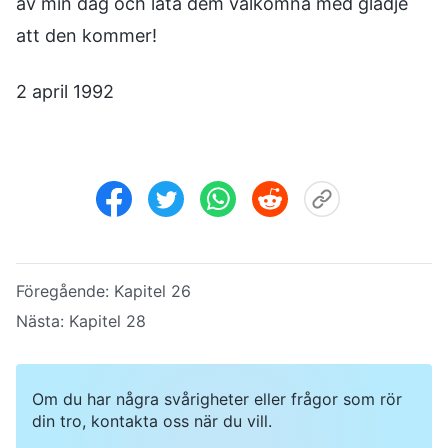
av min dag och låta dem välkomna med glädje
att den kommer!
2 april 1992
Föregående:
Kapitel 26
Nästa:
Kapitel 28
Om du har några svårigheter eller frågor som rör
din tro, kontakta oss när du vill.