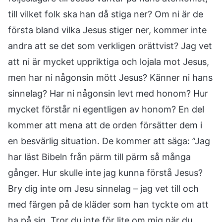
till vilket folk ska han då stiga ner? Om ni är de
första bland vilka Jesus stiger ner, kommer inte
andra att se det som verkligen orättvist? Jag vet
att ni är mycket uppriktiga och lojala mot Jesus,
men har ni någonsin mött Jesus? Känner ni hans
sinnelag? Har ni någonsin levt med honom? Hur
mycket förstår ni egentligen av honom? En del
kommer att mena att de orden försätter dem i
en besvärlig situation. De kommer att säga: ”Jag
har läst Bibeln från pärm till pärm så många
gånger. Hur skulle inte jag kunna förstå Jesus?
Bry dig inte om Jesu sinnelag – jag vet till och
med färgen på de kläder som han tyckte om att
ha på sig. Tror du inte för lite om mig när du