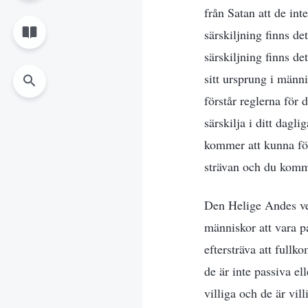
från Satan att de int
särskiljning finns de
särskiljning finns d
sitt ursprung i männ
förstår reglerna fö
särskilja i ditt dag
kommer att kunna förs
strävan och du komme
Den Helige Andes ver
människor att vara p
eftersträva att full
de är inte passiva e
villiga och de är vil