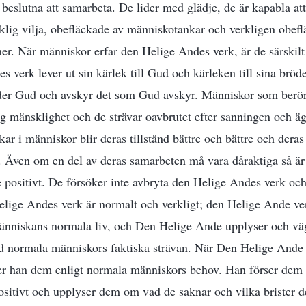
 beslutna att samarbeta. De lider med glädje, de är kapabla att
lig vilja, obefläckade av människotankar och verkligen obef
er. När människor erfar den Helige Andes verk, är de särskilt
 verk lever ut sin kärlek till Gud och kärleken till sina bröde
äder Gud och avskyr det som Gud avskyr. Människor som berör
g mänsklighet och de strävar oavbrutet efter sanningen och ä
r i människor blir deras tillstånd bättre och bättre och deras
 Även om en del av deras samarbeten må vara dåraktiga så är
de positivt. De försöker inte avbryta den Helige Andes verk och
Helige Andes verk är normalt och verkligt; den Helige Ande v
 människans normala liv, och Den Helige Ande upplyser och v
ed normala människors faktiska strävan. När Den Helige Ande 
er han dem enligt normala människors behov. Han förser dem 
sitivt och upplyser dem om vad de saknar och vilka brister d