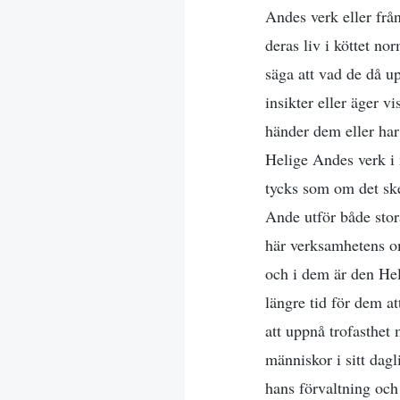
Andes verk eller frå
deras liv i köttet no
säga att vad de då u
insikter eller äger v
händer dem eller har
Helige Andes verk i
tycks som om det sk
Ande utför både stora
här verksamhetens om
och i dem är den Hel
längre tid för dem a
att uppnå trofasthet
människor i sitt dagl
hans förvaltning och