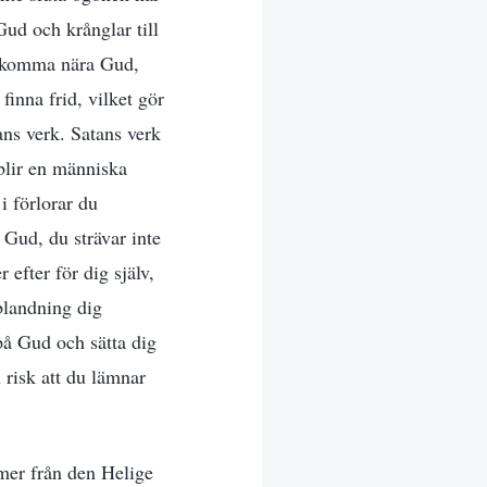
ud och krånglar till
rig komma nära Gud,
inna frid, vilket gör
ans verk. Satans verk
 blir en människa
i förlorar du
 Gud, du strävar inte
r efter för dig själv,
nblandning dig
på Gud och sätta dig
 risk att du lämnar
mer från den Helige