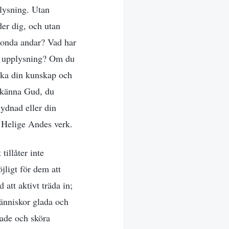
plysning. Utan
nder dig, och utan
r onda andar? Vad har
ch upplysning? Om du
öka din kunskap och
a känna Gud, du
lydnad eller din
 Helige Andes verk.
illåter inte
jligt för dem att
att aktivt träda in;
människor glada och
gade och sköra