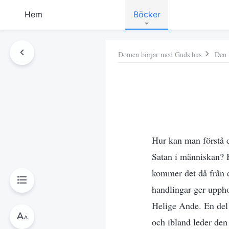
Hem
Böcker
Domen börjar med Guds hus
Den 
Hur kan man förstå d
Satan i människan? H
kommer det då från d
handlingar ger uppho
Helige Ande. En del 
och ibland leder de