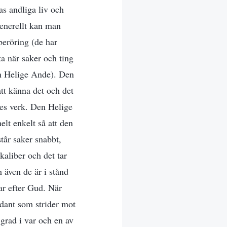
as andliga liv och
generellt kan man
beröring (de har
ta när saker och ting
en Helige Ande). Den
tt känna det och det
es verk. Den Helige
elt enkelt så att den
tår saker snabbt,
kaliber och det tar
 även de är i stånd
ar efter Gud. När
ådant som strider mot
 grad i var och en av