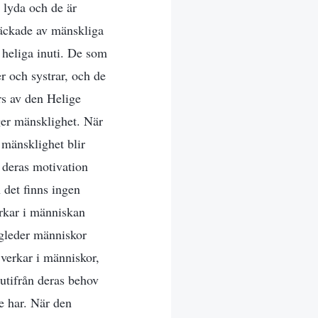
 lyda och de är
läckade av mänskliga
 heliga inuti. De som
r och systrar, och de
s av den Helige
ger mänsklighet. När
 mänsklighet blir
 deras motivation
 det finns ingen
erkar i människan
ägleder människor
verkar i människor,
utifrån deras behov
e har. När den