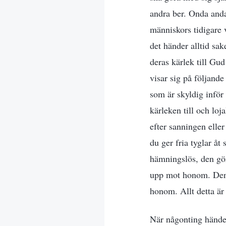
andra ber. Onda anda
människors tidigare v
det händer alltid sa
deras kärlek till Gud
visar sig på följande
som är skyldig inför
kärleken till och loj
efter sanningen eller 
du ger fria tyglar åt
hämningslös, den gör
upp mot honom. Den le
honom. Allt detta är
När någonting händer