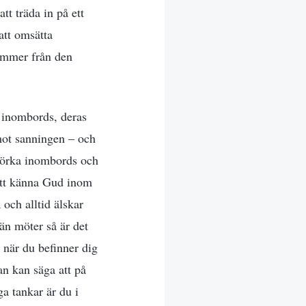
t träda in på ett
 att omsätta
kommer från den
 inombords, deras
 mot sanningen – och
 mörka inombords och
 att känna Gud inom
 och alltid älskar
n möter så är det
 när du befinner dig
an kan säga att på
a tankar är du i