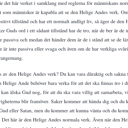
r det här verket i samklang med reglerna för människans norm
vet som människor är kapabla att se den Helige Andes verk. Om
positivt tillstånd och har ett normalt andligt liv, så äger de de
er Guds ord i ett sådant tillstånd har de tro, när de ber är de 
e passiva och medan det händer dem är de i stånd att se de l
De är inte passiva eller svaga och även om de har verkliga svåri
rrangemang.
s av den Helige Andes verk? Du kan vara dåraktig och sakna f
 Helige Ande behöver bara verka för att det ska finnas tro i dig
 kan älska Gud nog, för att du ska vara villig att samarbeta, v
årigheterna blir framöver. Saker kommer att hända dig och du 
ud eller Satan, men du kommer att kunna vänta och du komm
s. Det här är den Helige Andes normala verk. Även när den He