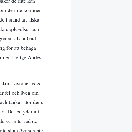
saker de inte kan
n om de inte kommer
e i stånd att älska
ala upplevelser och
na att älska Gud.
sig för att behaga
ar den Helige Andes
skors visioner vaga
är fel och även om
 och tankar stör dem,
ud. Det betyder att
de vet inte vad de
inte sluta ögonen när