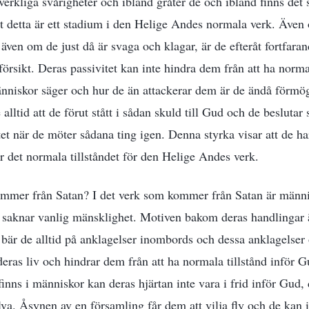
erkliga svårigheter och ibland gråter de och ibland finns det 
t detta är ett stadium i den Helige Andes normala verk. Äve
även om de just då är svaga och klagar, är de efteråt fortfarand
försikt. Deras passivitet kan inte hindra dem från att ha norm
nniskor säger och hur de än attackerar dem är de ändå förmög
lltid att de förut stått i sådan skuld till Gud och de beslutar 
et när de möter sådana ting igen. Denna styrka visar att de h
är det normala tillståndet för den Helige Andes verk.
kommer från Satan? I det verk som kommer från Satan är männi
 saknar vanlig mänsklighet. Motiven bakom deras handlingar 
bär de alltid på anklagelser inombords och dessa anklagelser
eras liv och hindrar dem från att ha normala tillstånd inför G
finns i människor kan deras hjärtan inte vara i frid inför Gud, 
lva. Åsynen av en församling får dem att vilja fly och de kan 