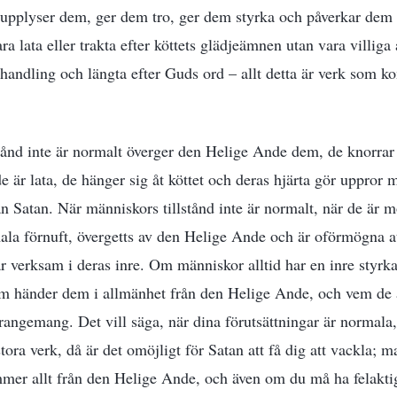
pplyser dem, ger dem tro, ger dem styrka och påverkar dem at
ara lata eller trakta efter köttets glädjeämnen utan vara villiga
 handling och längta efter Guds ord – allt detta är verk som 
tånd inte är normalt överger den Helige Ande dem, de knorrar
de är lata, de hänger sig åt köttet och deras hjärta gör uppror
ån Satan. När människors tillstånd inte är normalt, när de är
rmala förnuft, övergetts av den Helige Ande och är oförmögna
är verksam i deras inre. Om människor alltid har en inre styrka
 händer dem i allmänhet från den Helige Ande, och vem de ä
rrangemang. Det vill säga, när dina förutsättningar är normala,
ora verk, då är det omöjligt för Satan att få dig att vackla; m
er allt från den Helige Ande, och även om du må ha felaktig