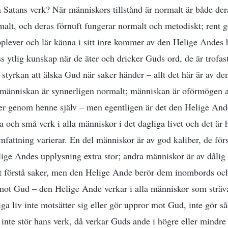
n Satans verk? När människors tillstånd är normalt är både der
rmalt, och deras förnuft fungerar normalt och metodiskt; rent 
pplever och lär känna i sitt inre kommer av den Helige Andes 
iss ytlig kunskap när de äter och dricker Guds ord, de är trofas
 styrkan att älska Gud när saker händer – allt det här är av d
 människan är synnerligen normalt; människan är oförmögen a
er genom henne själv – men egentligen är det den Helige And
 och små verk i alla människor i det dagliga livet och det är h
fattning varierar. En del människor är av god kaliber, de förs
ige Andes upplysning extra stor; andra människor är av dålig 
tt förstå saker, men den Helige Ande berör dem inombords och
 mot Gud – den Helige Ande verkar i alla människor som sträv
iga liv inte motsätter sig eller gör uppror mot Gud, inte gör s
 inte stör hans verk, då verkar Guds ande i högre eller mindre