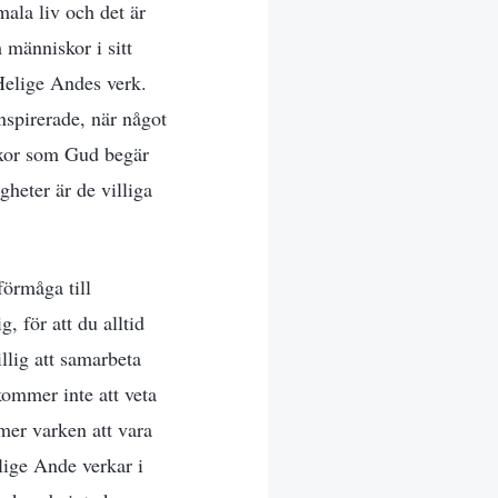
ala liv och det är
 människor i sitt
n Helige Andes verk.
inspirerade, när något
äxor som Gud begär
gheter är de villiga
örmåga till
, för att du alltid
illig att samarbeta
kommer inte att veta
er varken att vara
lige Ande verkar i