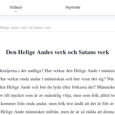
Videor
Hymner
Helige Andes verk och Satans verk
Den Helige Andes verk och Satans verk
etaljerna i det andliga? Hur verkar den Helige Ande i männi
ur verkar onda andar i människan och hur visar det sig? När
en Helige Ande och bör du lyda eller förkasta det? Människo
v till mycket som är av mänsklig vilja, men som folk alltid t
kommer från onda andar, men folk tror ändå att det är fött a
n Helige Ande människor inifrån, men de är så rädda att denn