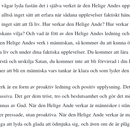
e vågar lyda fastän det i själva verket är den Helige Andes up
t alltså inget sätt att erfara när sådana upplevelser faktiskt hä
et inget sätt att få liv. Hur verkar den Helige Ande? Hur verka
iskans vilja? Och vad är fött av den Helige Andes ledning o
r den Helige Andes verk i människan, så kommer du att kunna 
liga liv och under dina faktiska upplevelser. Du kommer att lär
tå och urskilja Satan, du kommer inte att bli förvirrad i din 
r att bli en människa vars tankar är klara och som lyder den
k är en form av proaktiv ledning och positiv upplysning. Det t
assiva. Det ger dem tröst, tro och beslutsamhet och gör det mö
komnas av Gud. När den Helige Ande verkar är människor i stånd 
ller pressade, utan proaktiva. När den Helige Ande verkar är 
liga att lyda och glada att ödmjuka sig, och även om de är plå