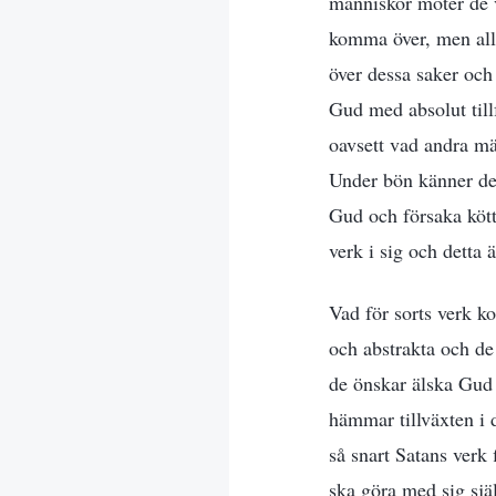
människor möter de v
komma över, men all
över dessa saker och 
Gud med absolut till
oavsett vad andra mä
Under bön känner de a
Gud och försaka kött
verk i sig och detta 
Vad för sorts verk 
och abstrakta och de
de önskar älska Gud 
hämmar tillväxten i d
så snart Satans verk 
ska göra med sig sjä