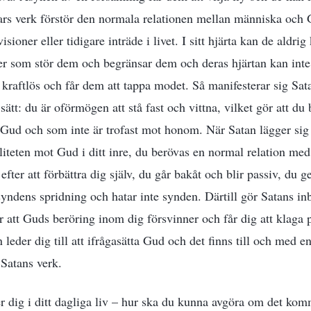
rs verk förstör den normala relationen mellan människa och G
isioner eller tidigare inträde i livet. I sitt hjärta kan de ald
ker som stör dem och begränsar dem och deras hjärtan kan inte f
 kraftlös och får dem att tappa modet. Så manifesterar sig Sat
 sätt: du är oförmögen att stå fast och vittna, vilket gör att du
 Gud och som inte är trofast mot honom. När Satan lägger sig 
aliteten mot Gud i ditt inre, du berövas en normal relation med
efter att förbättra dig själv, du går bakåt och blir passiv, du ge
 syndens spridning och hatar inte synden. Därtill gör Satans i
 att Guds beröring inom dig försvinner och får dig att klaga 
der dig till att ifrågasätta Gud och det finns till och med en
 Satans verk.
 dig i ditt dagliga liv – hur ska du kunna avgöra om det kom