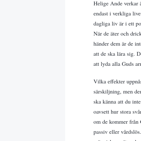
Helige Ande verkar ä
endast i verkliga li
dagliga liv är i ett 
När de äter och drick
händer dem är de int
att de ska lära sig. 
att lyda alla Guds a
Vilka effekter uppnå
särskiljning, men den
ska känna att du inte
oavsett hur stora sv
om de kommer från G
passiv eller vårdslö