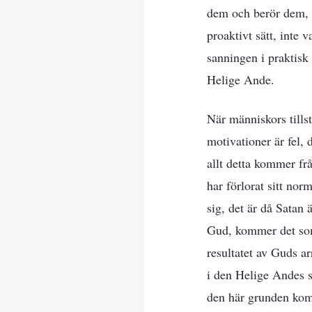
dem och berör dem, u
proaktivt sätt, inte v
sanningen i praktisk
Helige Ande.
När människors tills
motivationer är fel, 
allt detta kommer fr
har förlorat sitt no
sig, det är då Satan 
Gud, kommer det som
resultatet av Guds a
i den Helige Andes st
den här grunden komm