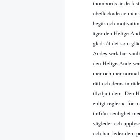
inombords är de fast
obefläckade av mänsk
begär och motivation
äger den Helige Andes
gläds åt det som gl
Andes verk har vanli
den Helige Ande verka
mer och mer normal.
rätt och deras inträ
illvilja i dem. Den 
enligt reglerna för
inifrån i enlighet m
vägleder och upplys
och han leder dem po