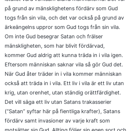
på grund av mänsklighetens fördärv som Gud
togs från sin vila, och det var också på grund av
ärkeängelns uppror som Gud togs från sin vila.
Om inte Gud besegrar Satan och frälser
mänskligheten, som har blivit fördärvad,
kommer Gud aldrig att kunna träda in i vila igen.
Eftersom människan saknar vila så gör Gud det.
När Gud åter träder in i vila kommer människan
också att träda in i vila. Ett liv i vila är ett liv utan
krig, utan orenhet, utan ständig orättfärdighet.
Det vill säga ett liv utan Satans trakasserier
(”Satan” syftar här på fientliga krafter), Satans
fördärv samt invasioner av varje kraft som
motsätter sig Gud. Allting följer sin egen sort och