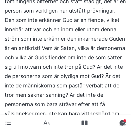
förfiningens bitterhet och stått stadigt, det är en
person som verkligen har utstått prövningar.
Den som inte erkänner Gud är en fiende, vilket
innebär att var och en inom eller utom denna
ström som inte erkänner den inkarnerade Guden
är en antikrist! Vem är Satan, vilka är demonerna
och vilka är Guds fiender om inte de som sätter
sig till motvärn och inte tror på Gud? Är det inte
de personerna som är olydiga mot Gud? Är det
inte de människorna som påstår verbalt att de
tror men saknar sanning? Är det inte de
personerna som bara strävar efter att få
välsignelser men inte kan bära vittnesbörd om
Gud? Du umgås fortfarande med dessa demoner