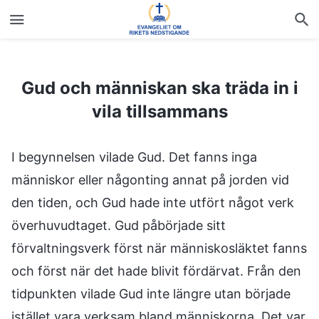
Gud och människan ska träda in i vila tillsammans
Gud och människan ska träda in i
vila tillsammans
I begynnelsen vilade Gud. Det fanns inga
människor eller någonting annat på jorden vid
den tiden, och Gud hade inte utfört något verk
överhuvudtaget. Gud påbörjade sitt
förvaltningsverk först när människosläktet fanns
och först när det hade blivit fördärvat. Från den
tidpunkten vilade Gud inte längre utan började
istället vara verksam bland människorna. Det var