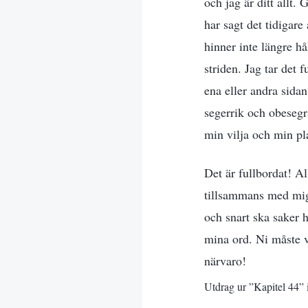
och jag är ditt allt.
har sagt det tidigare
hinner inte längre hå
striden. Jag tar det 
ena eller andra sida
segerrik och obesegr
min vilja och min pl
Det är fullbordat! Al
tillsammans med mig 
och snart ska saker 
mina ord. Ni måste v
närvaro!
Utdrag ur ”Kapitel 44” i