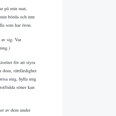
ar på min mat,
 min börda och inte
 alla som har öron.
 av sig. Var
ning.)
ritet för att styra
in dom, rättfärdighet
prisa mig, hylla mig
rstfödda söner kan
mer av dem under