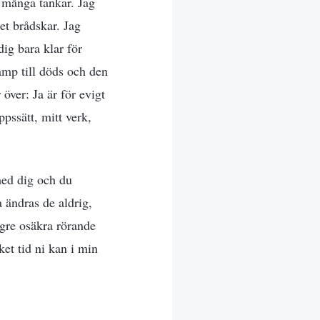
å många tankar. Jag
det brådskar. Jag
dig bara klar för
kamp till döds och den
över: Ja är för evigt
pssätt, mitt verk,
 med dig och du
 ändras de aldrig,
ngre osäkra rörande
et tid ni kan i min