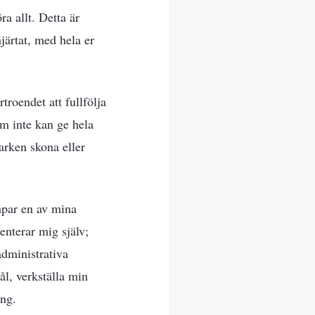
ra allt. Detta är
järtat, med hela er
roendet att fullfölja
om inte kan ge hela
varken skona eller
mpar en av mina
enterar mig själv;
dministrativa
ål, verkställa min
ing.