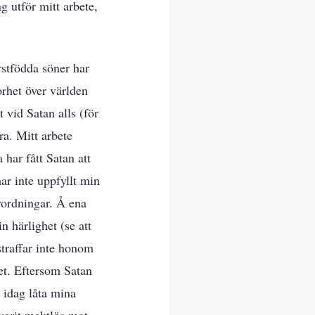
g utför mitt arbete,
stfödda söner har
orhet över världen
 vid Satan alls (för
ra. Mitt arbete
 har fått Satan att
har inte uppfyllt min
örordningar. Å ena
 härlighet (se att
straffar inte honom
het. Eftersom Satan
 idag låta mina