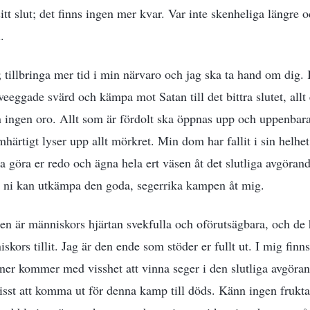
tt slut; det finns ingen mer kvar. Var inte skenheliga längre o
.
t; tillbringa mer tid i min närvaro och jag ska ta hand om dig.
veeggade svärd och kämpa mot Satan till det bittra slutet, allt 
 ingen oro. Allt som är fördolt ska öppnas upp och uppenbara
härtigt lyser upp allt mörkret. Min dom har fallit i sin helhet
la göra er redo och ägna hela ert väsen åt det slutliga avgörand
tt ni kan utkämpa den goda, segerrika kampen åt mig.
iden är människors hjärtan svekfulla och oförutsägbara, och de
skors tillit. Jag är den ende som stöder er fullt ut. I mig finns
ner kommer med visshet att vinna seger i den slutliga avgör
sst att komma ut för denna kamp till döds. Känn ingen fruktan