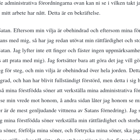
e administrativa förordningarna ovan kan ni se i vilken takt ja
 mitt arbete har nått. Detta är en bekräftelse.
atan. Eftersom min vilja är obehindrad och eftersom mina för
mans med mig, så har jag redan utövat min rättfärdighet och st
Satan. Jag lyfter inte ett finger och fäster ingen uppmärksamhet
s att prata med mig). Jag fortsätter bara att göra det jag vill gö
teg för steg, och min vilja är obehindrad över hela jorden. Detta
grad, och han har blivit fullständigt förstörd, men detta i sig 
ckså mina förstfödda söner att verkställa mina administrativa f
n se min vrede mot honom, å andra sidan låter jag honom se min
r är de mest genljudande vittnena av Satans förnedring). Jag 
r jag mina förstfödda söner verkställa min rättfärdighet och stor
söner, förfölja mina söner, och förtrycka mina söner, ska jag