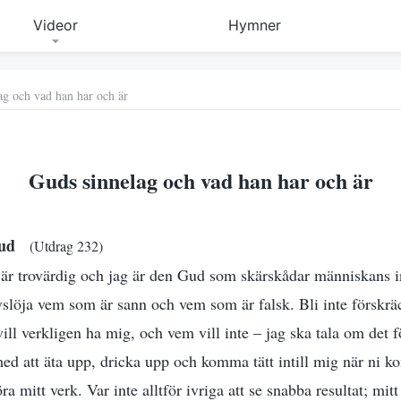
Videor
Hymner
ag och vad han har och är
Guds sinnelag och vad han har och är
 Gud
(Utdrag 232)
ag är trovärdig och jag är den Gud som skärskådar människans i
slöja vem som är sann och vem som är falsk. Bli inte förskräc
ill verkligen ha mig, och vem vill inte – jag ska tala om det fö
ed att äta upp, dricka upp och komma tätt intill mig när ni k
ra mitt verk. Var inte alltför ivriga att se snabba resultat; mit