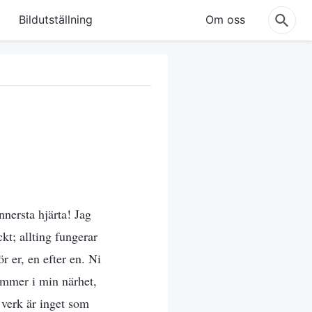
Bildutställning
Om oss
nnersta hjärta! Jag
kt; allting fungerar
r er, en efter en. Ni
ommer i min närhet,
t verk är inget som