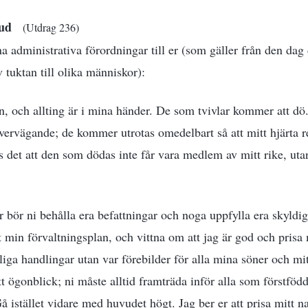
 Gud
(Utdrag 236)
 administrativa förordningar till er (som gäller från den dag
 tuktan till olika människor):
en, och allting är i mina händer. De som tvivlar kommer att dö.
ervägande; de kommer utrotas omedelbart så att mitt hjärta re
 det att den som dödas inte får vara medlem av mitt rike, uta
 bör ni behålla era befattningar och noga uppfylla era skyldigh
t min förvaltningsplan, och vittna om att jag är god och prisa
iga handlingar utan var förebilder för alla mina söner och mit
t ögonblick; ni måste alltid framträda inför alla som förstföd
å istället vidare med huvudet högt. Jag ber er att prisa mitt 