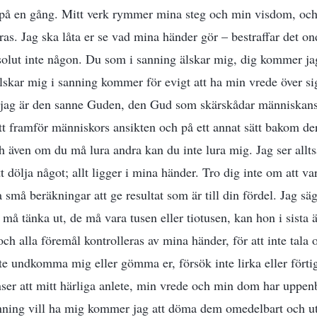
 på en gång. Mitt verk rymmer mina steg och min visdom, och
s. Jag ska låta er se vad mina händer gör – bestraffar det on
olut inte någon. Du som i sanning älskar mig, dig kommer jag 
skar mig i sanning kommer för evigt att ha min vrede över sig,
 jag är den sanne Guden, den Gud som skärskådar människans 
tt framför människors ansikten och på ett annat sätt bakom der
och även om du må lura andra kan du inte lura mig. Jag ser all
tt dölja något; allt ligger i mina händer. Tro dig inte om att va
ga små beräkningar att ge resultat som är till din fördel. Jag 
å tänka ut, de må vara tusen eller tiotusen, kan hon i sista ä
och alla föremål kontrolleras av mina händer, för att inte tala
e undkomma mig eller gömma er, försök inte lirka eller förtig
nser att mitt härliga anlete, min vrede och min dom har uppenb
anning vill ha mig kommer jag att döma dem omedelbart och u