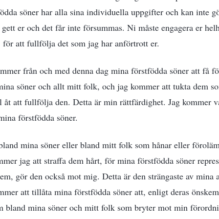
ödda söner har alla sina individuella uppgifter och kan inte gö
 gett er och det får inte försummas. Ni måste engagera er helh
, för att fullfölja det som jag har anförtrott er.
mmer från och med denna dag mina förstfödda söner att få fört
 mina söner och allt mitt folk, och jag kommer att tukta dem s
jäl åt att fullfölja den. Detta är min rättfärdighet. Jag kommer 
 mina förstfödda söner.
land mina söner eller bland mitt folk som hånar eller förolä
mer jag att straffa dem hårt, för mina förstfödda söner repres
em, gör den också mot mig. Detta är den strängaste av mina a
mer att tillåta mina förstfödda söner att, enligt deras önskem
m bland mina söner och mitt folk som bryter mot min förordn