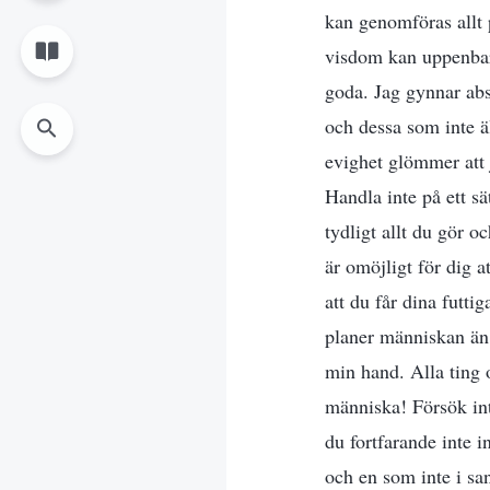
kan genomföras allt
visdom kan uppenbara
goda. Jag gynnar abs
och dessa som inte äl
evighet glömmer att
Handla inte på ett sä
tydligt allt du gör 
är omöjligt för dig a
att du får dina futti
planer människan än m
min hand. Alla ting 
människa! Försök int
du fortfarande inte i
och en som inte i s