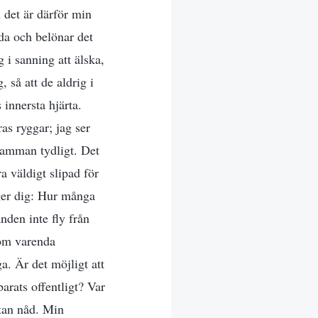
 det är därför min
da och belönar det
i sanning att älska,
 så att de aldrig i
innersta hjärta.
as ryggar; jag ser
tsamman tydligt. Det
ra väldigt slipad för
säger dig: Hur många
nden inte fly från
 om varenda
a. Är det möjligt att
arats offentligt? Var
tan nåd. Min