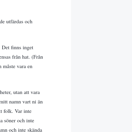
 de utfärdas och
 Det finns inget
nsas från hat. (Från
n måste vara en
eter, utan att vara
 mitt namn vart ni än
t folk. Var inte
da söner och inte
namn och inte skända