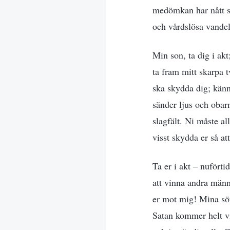
medömkan har nått si
och vårdslösa vandel
Min son, ta dig i ak
ta fram mitt skarpa t
ska skydda dig; känn
sänder ljus och obarm
slagfält. Ni måste al
visst skydda er så a
Ta er i akt – nufört
att vinna andra männi
er mot mig! Mina sö
Satan kommer helt vi