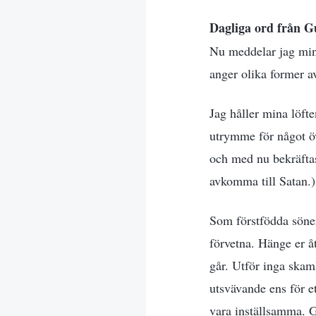
Dagliga ord från
Nu meddelar jag mina
anger olika former av
Jag håller mina löft
utrymme för något öv
och med nu bekräftas
avkomma till Satan.)
Som förstfödda söner
förvetna. Hänge er å
går. Utför inga skaml
utsvävande ens för et
vara inställsamma. G