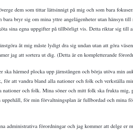
verge dem som tittar lättsinnigt på mig och som bara fokuser
 bara bryr sig om mina yttre angelägenheter utan hänsyn till
öta sina egna uppgifter på tillbörligt vis. Detta riktar sig till
änstgöra åt mig måste lydigt dra sig undan utan att göra väsen
mer jag att sortera ut dig. (Detta är en kompletterande förord
r ska härmed plocka upp järnstången och börja utöva min aukto
k, för att vandra bland alla nationer och folk och verkställa m
a nationer och folk. Mina söner och mitt folk ska frukta mig, 
 uppehåll, för min förvaltningsplan är fullbordad och mina fö
ina administrativa förordningar och jag kommer att delge er 