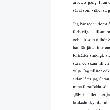
arbetets gång. Från d
såväl som vilket steg
Jag har redan dömt S
förhärligats tillsam
och allt som tillhör 
han förtjänar inte en
fortsätter smidigt, s
stå med skam till en 
vilja. Jag tillåter o
sidan låter jag Sata
mina förstfödda söne
själv, i stället låte
brukade skymfa mina 