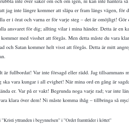
 Grubbla inte över saker om och om igen, ni kan inte hantera s
 att jag inte längre kommer att släpa er fram längs vägen, för 
lla er i örat och varna er för varje steg – det är omöjligt! Gör 
fulla ansvaret för dig; allting vilar i mina händer. Detta är en 
n kommer med visshet att förgås. Men detta måste du vara klar 
ad och Satan kommer helt visst att förgås. Detta är mitt angrep
an.
lt är fullbordat! Var inte försagd eller rädd. Jag tillsammans
ska vara kungar i all evighet! När mina ord en gång är sagda
hända er. Var på er vakt! Begrunda noga varje rad; var inte lä
ara klara över dem! Ni måste komma ihåg – tillbringa så myck
 ”Kristi yttranden i begynnelsen” i ”Ordet framträder i köttet”