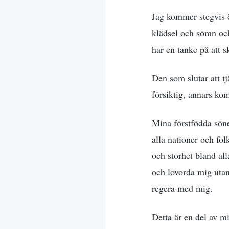
Jag kommer stegvis ö
klädsel och sömn och
har en tanke på att sk
Den som slutar att tj
försiktig, annars kom
Mina förstfödda söne
alla nationer och fol
och storhet bland all
och lovorda mig utan
regera med mig.
Detta är en del av m