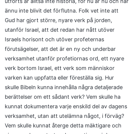
utförts är alltså inte historia, för nu är nu och har
ännu inte blivit det förflutna. Folk vet inte att
Gud har gjort större, nyare verk på jorden,
utanför Israel, att det redan har nått utöver
Israels horisont och utöver profeternas
förutsägelser, att det är en ny och underbar
verksamhet utanför profetiornas ord, ett nyare
verk bortom Israel, ett verk som människor
varken kan uppfatta eller föreställa sig. Hur
skulle Bibeln kunna innehålla några detaljerade
berättelser om ett sådant verk? Vem skulle ha
kunnat dokumentera varje enskild del av dagens
verksamhet, utan att utelämna något, i förväg?
Vem skulle kunnat återge detta mäktigare och