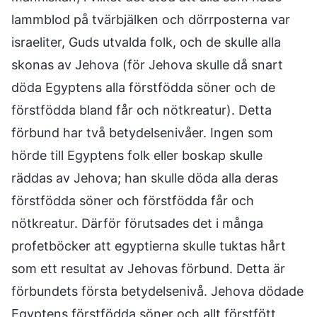
lammblod på tvärbjälken och dörrposterna var
israeliter, Guds utvalda folk, och de skulle alla
skonas av Jehova (för Jehova skulle då snart
döda Egyptens alla förstfödda söner och de
förstfödda bland får och nötkreatur). Detta
förbund har två betydelsenivåer. Ingen som
hörde till Egyptens folk eller boskap skulle
räddas av Jehova; han skulle döda alla deras
förstfödda söner och förstfödda får och
nötkreatur. Därför förutsades det i många
profetböcker att egyptierna skulle tuktas hårt
som ett resultat av Jehovas förbund. Detta är
förbundets första betydelsenivå. Jehova dödade
Egyptens förstfödda söner och allt förstfött