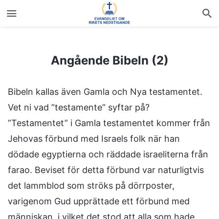
Angående Bibeln (2)
Angående Bibeln (2)
Bibeln kallas även Gamla och Nya testamentet.
Vet ni vad ”testamente” syftar på?
”Testamentet” i Gamla testamentet kommer från
Jehovas förbund med Israels folk när han
dödade egyptierna och räddade israeliterna från
farao. Beviset för detta förbund var naturligtvis
det lammblod som ströks på dörrposter,
varigenom Gud upprättade ett förbund med
människan, i vilket det stod att alla som hade