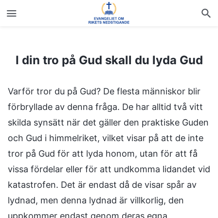
I din tro på Gud skall du lyda Gud
I din tro på Gud skall du lyda Gud
Varför tror du på Gud? De flesta människor blir
förbryllade av denna fråga. De har alltid två vitt
skilda synsätt när det gäller den praktiske Guden
och Gud i himmelriket, vilket visar på att de inte
tror på Gud för att lyda honom, utan för att få
vissa fördelar eller för att undkomma lidandet vid
katastrofen. Det är endast då de visar spår av
lydnad, men denna lydnad är villkorlig, den
uppkommer endast genom deras egna