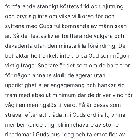
fortfarande ständigt köttets frid och njutning
och bryr sig inte om vilka villkoren för och
syftena med Guds fullkomnande av människan
är. Så de flestas liv är fortfarande vulgära och
dekadenta utan den minsta lilla förändring. De
betraktar helt enkelt inte tro på Gud som någon
viktig fråga. Snarare är det som om de bara tror
för någon annans skull; de agerar utan
uppriktighet eller engagemang och hankar sig
fram med absolut minimum där de driver vind för
våg i en meningslös tillvaro. Få är dessa som
strävar efter att träda in i Guds ord i allt, vinna
mer berikande ting, bli innehavare av större
rikedomar i Guds hus i dag och ta emot fler av