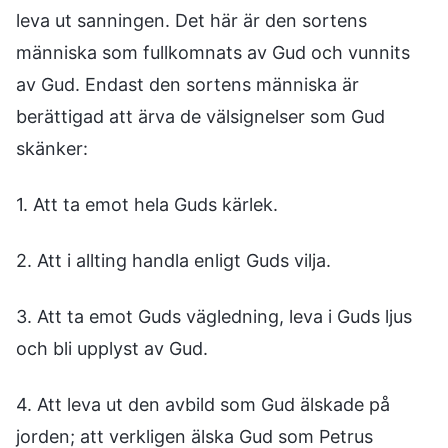
leva ut sanningen. Det här är den sortens
människa som fullkomnats av Gud och vunnits
av Gud. Endast den sortens människa är
berättigad att ärva de välsignelser som Gud
skänker:
1. Att ta emot hela Guds kärlek.
2. Att i allting handla enligt Guds vilja.
3. Att ta emot Guds vägledning, leva i Guds ljus
och bli upplyst av Gud.
4. Att leva ut den avbild som Gud älskade på
jorden; att verkligen älska Gud som Petrus