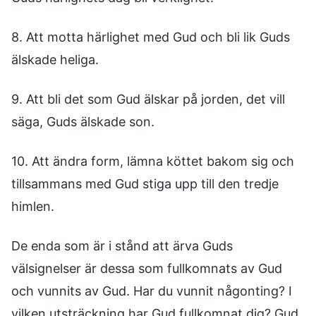
8. Att motta härlighet med Gud och bli lik Guds
älskade heliga.
9. Att bli det som Gud älskar på jorden, det vill
säga, Guds älskade son.
10. Att ändra form, lämna köttet bakom sig och
tillsammans med Gud stiga upp till den tredje
himlen.
De enda som är i stånd att ärva Guds
välsignelser är dessa som fullkomnats av Gud
och vunnits av Gud. Har du vunnit någonting? I
vilken utsträckning har Gud fullkomnat dig? Gud