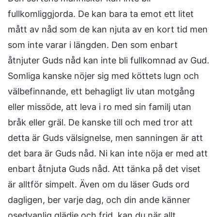
fullkomliggjorda. De kan bara ta emot ett litet
mått av nåd som de kan njuta av en kort tid men
som inte varar i längden. Den som enbart
åtnjuter Guds nåd kan inte bli fullkomnad av Gud.
Somliga kanske nöjer sig med köttets lugn och
välbefinnande, ett behagligt liv utan motgång
eller missöde, att leva i ro med sin familj utan
bråk eller gräl. De kanske till och med tror att
detta är Guds välsignelse, men sanningen är att
det bara är Guds nåd. Ni kan inte nöja er med att
enbart åtnjuta Guds nåd. Att tänka på det viset
är alltför simpelt. Även om du läser Guds ord
dagligen, ber varje dag, och din ande känner
osedvanlig glädje och frid, kan du när allt