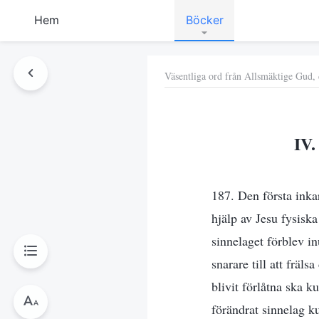
Hem
Böcker
Väsentliga ord från Allsmäktige Gud, d
IV.
187. Den första inka
hjälp av Jesu fysisk
sinnelaget förblev i
snarare till att fräl
blivit förlåtna ska k
förändrat sinnelag k