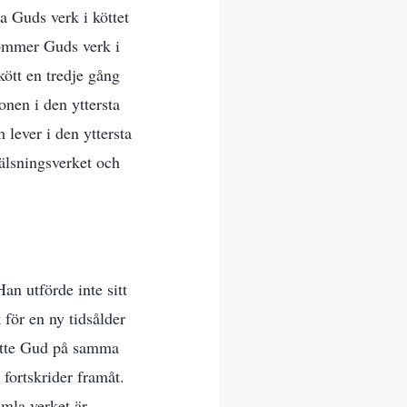
a Guds verk i köttet
kommer Guds verk i
kött en tredje gång
onen i den yttersta
 lever i den yttersta
rälsningsverket och
an utförde inte sitt
 för en ny tidsålder
satte Gud på samma
 fortskrider framåt.
amla verket är