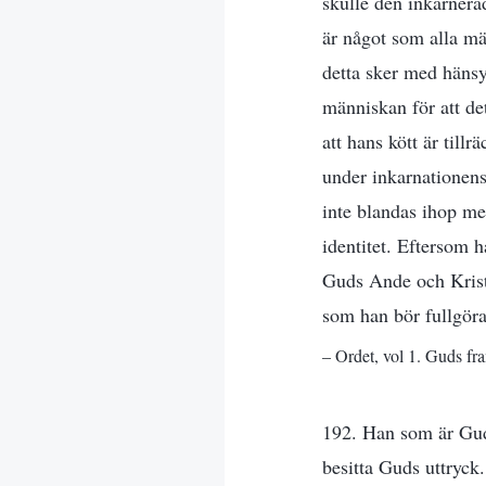
skulle den inkarnera
är något som alla mä
detta sker med hänsy
människan för att det
att hans kött är till
under inkarnationens 
inte blandas ihop me
identitet. Eftersom 
Guds Ande och Kristu
som han bör fullgöra
– Ordet, vol 1. Guds fr
192. Han som är Gud
besitta Guds uttryck