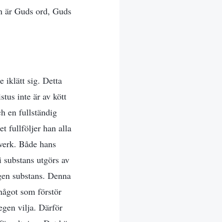
han är Guds ord, Guds
iklätt sig. Detta
tus inte är av kött
h en fullständig
fullföljer han alla
 verk. Både hans
 substans utgörs av
gen substans. Denna
något som förstör
egen vilja. Därför