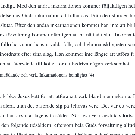
tändigt. Med den andra inkarnationen kommer följaktligen hel
tydelsen av Guds inkarnation att fulländas. Från den stunden 
avslutat. Efter den andra inkarnationen kommer han inte att bli 
ans förvaltning kommer nämligen att ha nått sitt slut. Inkarnati
 fullo ha vunnit hans utvalda folk, och hela mänskligheten som
inordnats efter sina slag. Han kommer inte längre att utföra f
n att återvända till köttet för att bedriva någon verksamhet.
amträdande och verk. Inkarnationens hemlighet (4)
rk blev Jesus kött för att utföra sitt verk bland människorna. H
olerat utan det baserade sig på Jehovas verk. Det var ett verk
n han avslutat lagens tidsålder. När Jesu verk avslutats fort
r den följande tidsåldern, eftersom hela Guds förvaltning alltid
ern är förbi ersätts den av en ny tidsålder, och så snart det g