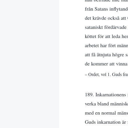
från Satans inflytan
det krävde också att
sataniskt fördärvade 
köttet för att leda h
arbetet har fört män
att få åtnjuta högre 
de kommer att vinna 
– Ordet, vol 1. Guds fr
189. Inkarnationens i
verka bland människo
med en normal mänsk
Guds inkarnation är fa