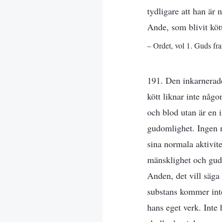
tydligare att han är 
Ande, som blivit köt
– Ordet, vol 1. Guds fr
191. Den inkarnerade
kött liknar inte någo
och blod utan är en 
gudomlighet. Ingen 
sina normala aktivit
mänsklighet och gudo
Anden, det vill säg
substans kommer inte
hans eget verk. Inte