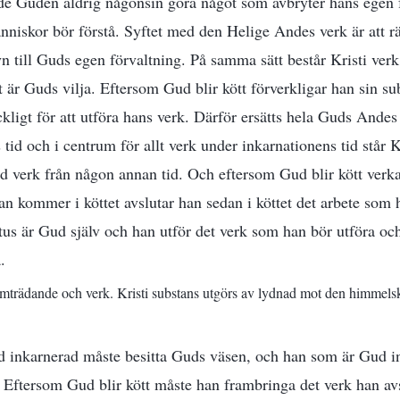
de Guden aldrig någonsin göra något som avbryter hans egen f
nniskor bör förstå. Syftet med den Helige Andes verk är att 
n till Guds egen förvaltning. På samma sätt består Kristi verk
 är Guds vilja. Eftersom Gud blir kött förverkligar han sin subs
räckligt för att utföra hans verk. Därför ersätts hela Guds Andes
tid och i centrum för allt verk under inkarnationens tid står K
d verk från någon annan tid. Och eftersom Gud blir kött verkar 
han kommer i köttet avslutar han sedan i köttet det arbete som
s är Gud själv och han utför det verk som han bör utföra och
.
amträdande och verk. Kristi substans utgörs av lydnad mot den himmelsk
 inkarnerad måste besitta Guds väsen, och han som är Gud i
. Eftersom Gud blir kött måste han frambringa det verk han av