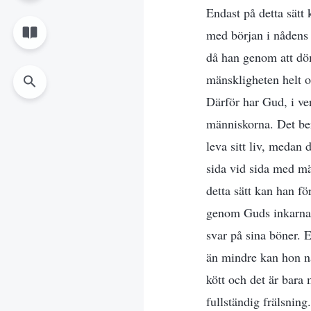
Endast på detta sätt k
med början i nådens t
då han genom att dö
mänskligheten helt oc
Därför har Gud, i ver
människorna. Det bero
leva sitt liv, medan 
sida vid sida med mä
detta sätt kan han f
genom Guds inkarnat
svar på sina böner. 
än mindre kan hon n
kött och det är bara
fullständig frälsnin