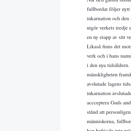
fullbordat följer ny
inkarnation och den f
utgör verkets tredje 
en ny etapp av sitt v
Likaså finns det mots
verk och i hans namn.
i den nya tidsåldern.
mänskligheten framåt
avslutade lagens tid
inkarnation avslutade
accceptera Guds andr
stånd att personlige
människorna, fullbor
han befriade inte mä