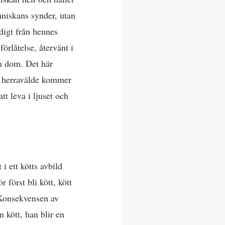
nniskans synder, utan
digt från hennes
örlåtelse, återvänt i
ch dom. Det här
ds herravälde kommer
tt leva i ljuset och
i ett kötts avbild
först bli kött, kött
 Konsekvensen av
n kött, han blir en