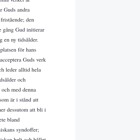
 är Guds andra
 fristående; den
e gång Gud initierar
g en ny tidsålder.
 platsen för hans
t acceptera Guds verk
h leder alltid hela
dsålder och
g, och med denna
som är i stånd att
er dessutom att bli i
ete bland
iskans syndoffer;
skan helt och hållet