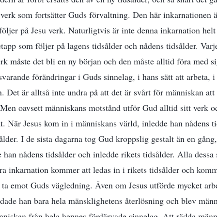
tt verk som fortsätter Guds förvaltning. Den här inkarnationen
öljer på Jesu verk. Naturligtvis är inte denna inkarnation helt
etapp som följer på lagens tidsålder och nådens tidsålder. Varj
erk måste det bli en ny början och den måste alltid föra med si
varande förändringar i Guds sinnelag, i hans sätt att arbeta, i
 Det är alltså inte undra på att det är svårt för människan at
 Men oavsett människans motstånd utför Gud alltid sitt verk oc
. När Jesus kom in i människans värld, inledde han nådens ti
sålder. I de sista dagarna tog Gud kroppslig gestalt än en gån
 han nådens tidsålder och inledde rikets tidsålder. Alla dessa 
a inkarnation kommer att ledas in i rikets tidsålder och komm
n ta emot Guds vägledning. Även om Jesus utförde mycket arb
dade han bara hela mänsklighetens återlösning och blev männ
nniskan från hela hennes fördärvade sinnelag. Att rädda männi