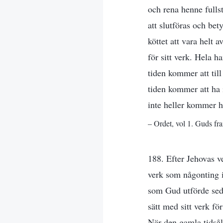
och rena henne fulls
att slutföras och be
köttet att vara helt 
för sitt verk. Hela h
tiden kommer att till
tiden kommer att ha 
inte heller kommer ha
– Ordet, vol 1. Guds fr
188. Efter Jehovas ve
verk som någonting is
som Gud utförde seda
sätt med sitt verk fö
När den gamla tidsåld