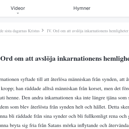
Videor
Hymner
e sista dagarnas Kristus
IV. Ord om att avslöja inkarnationens hemligheter
 Ord om att avslöja inkarnationens hemligh
rnationen syftade till att återlösa människan från synden, att
a kropp; han räddade alltså människan från korset, men det fö
nuti henne. Den andra inkarnationen ska inte längre tjäna som 
sa dem som blev återlösta från synden helt och hållet. Detta ske
unna bli räddade från sina synder och bli fullkomligt rena och
unna bryta sig fria från Satans mörka inflytande och återvända