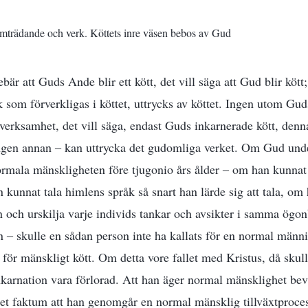
amträdande och verk. Köttets inre väsen bebos av Gud
bär att Guds Ande blir ett kött, det vill säga att Gud blir kött;
 som förverkligas i köttet, uttrycks av köttet. Ingen utom Gud
erksamhet, det vill säga, endast Guds inkarnerade kött, den
ngen annan ‒ kan uttrycka det gudomliga verket. Om Gud unde
ormala mänskligheten före tjugonio års ålder ‒ om han kunnat
 kunnat tala himlens språk så snart han lärde sig att tala, om
n och urskilja varje individs tankar och avsikter i samma ögo
en ‒ skulle en sådan person inte ha kallats för en normal männ
s för mänskligt kött. Om detta vore fallet med Kristus, då sku
karnation vara förlorad. Att han äger normal mänsklighet bev
 det faktum att han genomgår en normal mänsklig tillväxtproce