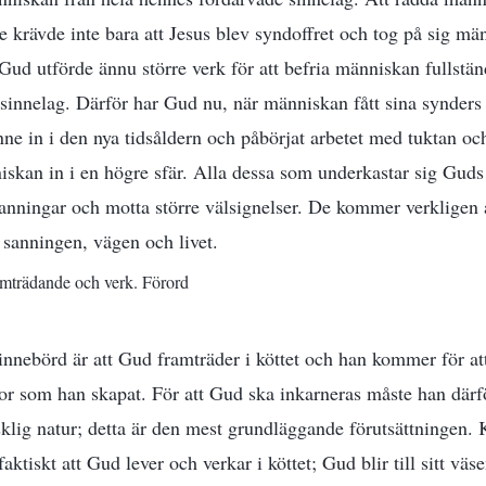
de krävde inte bara att Jesus blev syndoffret och tog på sig mä
 Gud utförde ännu större verk för att befria människan fullstän
sinnelag. Därför har Gud nu, när människan fått sina synders f
enne in i den nya tidsåldern och påbörjat arbetet med tuktan o
niskan in i en högre sfär. Alla dessa som underkastar sig Gu
sanningar och motta större välsignelser. De kommer verkligen a
sanningen, vägen och livet.
amträdande och verk. Förord
nnebörd är att Gud framträder i köttet och han kommer för att 
r som han skapat. För att Gud ska inkarneras måste han därför 
lig natur; detta är den mest grundläggande förutsättningen.
ktiskt att Gud lever och verkar i köttet; Gud blir till sitt väse