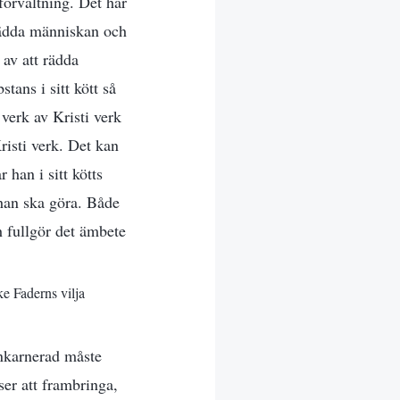
örvaltning. Det här
rädda människan och
 av att rädda
tans i sitt kött så
 verk av Kristi verk
risti verk. Det kan
han i sitt kötts
 han ska göra. Både
 fullgör det ämbete
e Faderns vilja
nkarnerad måste
ser att frambringa,