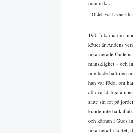
människa.
– Ordet, vol 1. Guds fr
190. Inkarnation inne
köttet är Andens verk
inkarnerade Gudens v
mänsklighet ‒ och i
inte hade haft den n
han var född, om han
alla världsliga ämne
satte sin fot på jord
kunde inte ha kallat
och kärnan i Guds in
inkarnerad i köttet;