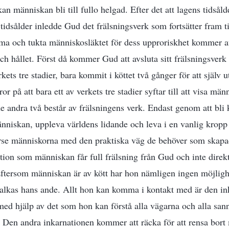
an människan bli till fullo helgad. Efter det att lagens tidsålde
idsålder inledde Gud det frälsningsverk som fortsätter fram til
ma och tukta människosläktet för dess upproriskhet kommer at
h hållet. Först då kommer Gud att avsluta sitt frälsningsverk o
kets tre stadier, bara kommit i köttet två gånger för att själv u
r på att bara ett av verkets tre stadier syftar till att visa män
de andra två består av frälsningens verk. Endast genom att bli
nniskan, uppleva världens lidande och leva i en vanlig kropp 
örse människorna med den praktiska väg de behöver som skapad
ion som människan får full frälsning från Gud och inte direk
Eftersom människan är av kött har hon nämligen ingen möjligh
alkas hans ande. Allt hon kan komma i kontakt med är den i
 med hjälp av det som hon kan förstå alla vägarna och alla sa
g. Den andra inkarnationen kommer att räcka för att rensa bor