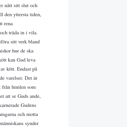
r nått sitt slut och
l den yttersta tiden,
t rena
ch träda in i vila.
tföra sitt verk bland
niskor hur de ska
 kött kan Gud leva
av kött. Endast på
e varelser. Det är
t från himlen som
et att se Guds ande,
nkarnerade Gudens
nningarna och motta
t människans synder