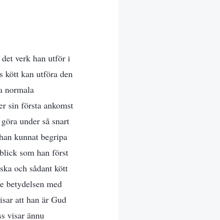
 det verk han utför i
s kött kan utföra den
na normala
r sin första ankomst
 göra under så snart
 han kunnat begripa
nblick som han först
iska och sådant kött
lle betydelsen med
isar att han är Gud
ss visar ännu