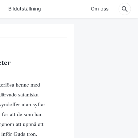
Bildutställning
Om oss
eter
 återlösa henne med
rdärvade sataniska
syndoffer utan syftar
r för att de som har
 genom att uppnå ett
 inför Guds tron.