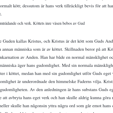
normalt kött; dessutom är hans verk tillräckligt bevis för att 
t.
amträdande och verk. Köttets inre väsen bebos av Gud
 Guden kallas Kristus, och Kristus är det kött som Guds Ande 
n annan människa som är av köttet. Skillnaden beror på att Kris
inkarnation av Anden. Han har både en normal mänsklighet oc
människa äger hans gudomlighet. Med sin normala mänsklighet 
eter i köttet, medan han med sin gudomlighet utför Guds eget
mlighet är underordnade den himmelske Faderns vilja. Kristi
a gudomligheten. Av den anledningen är hans substans Guds e
 att avbryta hans eget verk och han skulle aldrig kunna göra 
 heller skulle han någonsin yttra några ord som går emot hans 