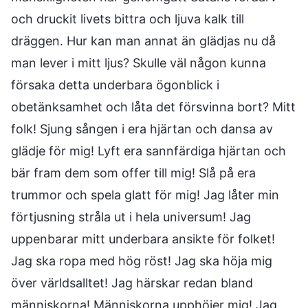
och druckit livets bittra och ljuva kalk till
dräggen. Hur kan man annat än glädjas nu då
man lever i mitt ljus? Skulle väl någon kunna
försaka detta underbara ögonblick i
obetänksamhet och låta det försvinna bort? Mitt
folk! Sjung sången i era hjärtan och dansa av
glädje för mig! Lyft era sannfärdiga hjärtan och
bär fram dem som offer till mig! Slå på era
trummor och spela glatt för mig! Jag låter min
förtjusning stråla ut i hela universum! Jag
uppenbarar mitt underbara ansikte för folket!
Jag ska ropa med hög röst! Jag ska höja mig
över världsalltet! Jag härskar redan bland
människorna! Människorna upphöjer mig! Jag