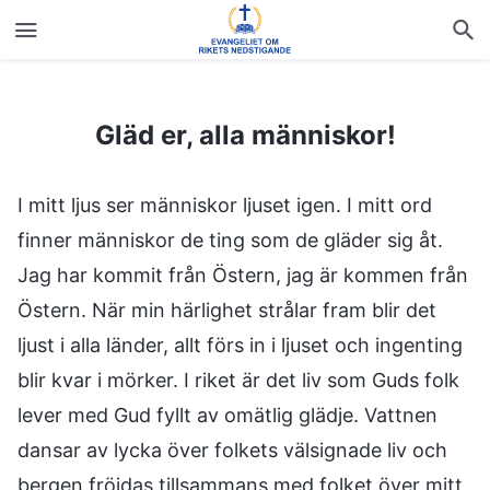
Gläd er, alla människor!
Gläd er, alla människor!
I mitt ljus ser människor ljuset igen. I mitt ord
finner människor de ting som de gläder sig åt.
Jag har kommit från Östern, jag är kommen från
Östern. När min härlighet strålar fram blir det
ljust i alla länder, allt förs in i ljuset och ingenting
blir kvar i mörker. I riket är det liv som Guds folk
lever med Gud fyllt av omätlig glädje. Vattnen
dansar av lycka över folkets välsignade liv och
bergen fröjdas tillsammans med folket över mitt