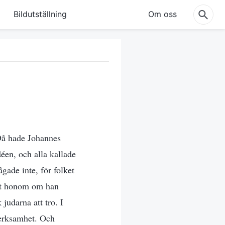
Bildutställning
Om oss
 Då hade Johannes
déen, och alla kallade
ade inte, för folket
mot honom om han
judarna att tro. I
verksamhet. Och