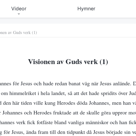
Videor
Hymner
onen av Guds verk (1)
Visionen av Guds verk (1)
hannes för Jesus och hade redan banat väg när Jesus anlände.
om himmelriket i hela landet, så att det hade spridits över Ju
 den här tiden ville kung Herodes döda Johannes, men han våg
ör Johannes och Herodes fruktade att de skulle göra uppror 
annes verk fick fotfäste bland vanliga människor och han fick 
g för Jesus, ända fram till den tidpunkt då Jesus började sin 