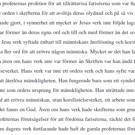
ofeternas profetior för att tillrättavisa fariséerna som var fien
rden i skrifterna för att avslöja deras olydnad och på så vi
de gjort, i synnerhet att mycket av Jesus verk inte följde lag
 var förmer än deras egna ord och till och med förmer än det s
. Jesu verk syftade enbart till människans återlösning och kors
a fler ord för att erövra någon människa. Mycket av det han 
ch även om hans verk inte var förmer än Skriften var han ändå
everket. Hans verk var inte ett ordets verk och hans syfte var 
tt återlösa mänskligheten. Han fungerade bara som ett syndof
te som ordets ursprung för mänskligheten. Han uträttade inte
d att erövra människan, utan korsfästelseverket, ett arbete so
det fanns en Gud. Även om hans verk hade skrifterna som gru
eternas förutsägelser för att fördöma fariséerna, räckte det fö
Om dagens verk fortfarande hade haft de gamla profeternas föru