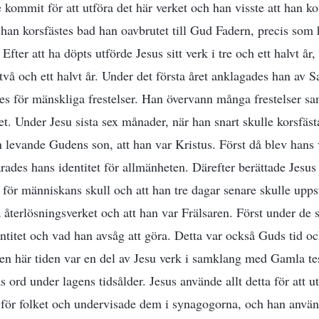
 kommit för att utföra det här verket och han visste att han k
n han korsfästes bad han oavbrutet till Gud Fadern, precis som 
fter att ha döpts utförde Jesus sitt verk i tre och ett halvt år,
vå och ett halvt år. Under det första året anklagades han av S
es för mänskliga frestelser. Han övervann många frestelser s
t. Under Jesu sista sex månader, när han snart skulle korsfästa
n levande Gudens son, att han var Kristus. Först då blev hans v
ades hans identitet för allmänheten. Därefter berättade Jesus f
 för människans skull och att han tre dagar senare skulle upps
a återlösningsverket och att han var Frälsaren. Först under de
ntitet och vad han avsåg att göra. Detta var också Guds tid oc
den här tiden var en del av Jesu verk i samklang med Gamla t
ord under lagens tidsålder. Jesus använde allt detta för att utr
 för folket och undervisade dem i synagogorna, och han anvä