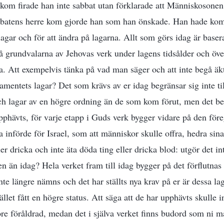
kom firade han inte sabbat utan förklarade att Människosonen
bbatens herre kom gjorde han som han önskade. Han hade komm
agar och för att ändra på lagarna. Allt som görs idag är baser
å grundvalarna av Jehovas verk under lagens tidsålder och öve
a. Att exempelvis tänka på vad man säger och att inte begå äkt
amentets lagar? Det som krävs av er idag begränsar sig inte ti
ch lagar av en högre ordning än de som kom förut, men det bet
phävts, för varje etapp i Guds verk bygger vidare på den för
 införde för Israel, som att människor skulle offra, hedra sina f
ler dricka och inte äta döda ting eller dricka blod: utgör det in
n än idag? Hela verket fram till idag bygger på det förflutna
nte längre nämns och det har ställts nya krav på er är dessa lag
llet fått en högre status. Att säga att de har upphävts skulle 
ore föråldrad, medan det i själva verket finns budord som ni må