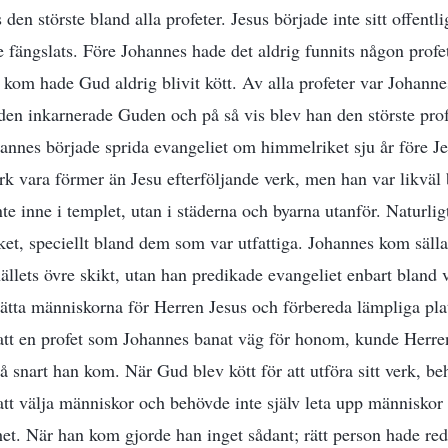
en störste bland alla profeter. Jesus började inte sitt offentli
e fängslats. Före Johannes hade det aldrig funnits någon prof
 kom hade Gud aldrig blivit kött. Av alla profeter var Johann
en inkarnerade Guden och på så vis blev han den störste pro
annes började sprida evangeliet om himmelriket sju år före Je
rk vara förmer än Jesu efterföljande verk, men han var likväl 
te inne i templet, utan i städerna och byarna utanför. Naturlig
lket, speciellt bland dem som var utfattiga. Johannes kom säll
llets övre skikt, utan han predikade evangeliet enbart bland v
 rätta människorna för Herren Jesus och förbereda lämpliga pla
 att en profet som Johannes banat väg för honom, kunde Herre
å snart han kom. När Gud blev kött för att utföra sitt verk, b
t välja människor och behövde inte själv leta upp människor el
et. När han kom gjorde han inget sådant; rätt person hade reda