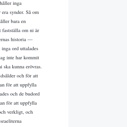
håller inga
r era synder. Så om
åller bara en
 fastställa om ni är
ternas historia —
 inga ord uttalades
 jag inte har kommit
 ni ska kunna erövras.
idsålder och för att
an för att uppfylla
övades och de budord
an för att uppfylla
ch verkligt, och
sraeliterna