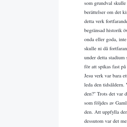
som grundval skulle d
berättelser om det k
detta verk fortfarand
begränsad historik öv
onda eller goda, inte
skulle ni då fortfar
under detta stadium 
för att spikas fast p
Jesu verk var bara et
leda den tidsåldern. 
den?'' Trots det var
som följdes av Gamla 
den. Att uppfylla de
dessutom var det mer