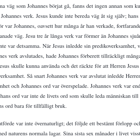
mma väg som Johannes börjat gå, fanns det ingen annan som ku
 Johannes verk. Jesus kunde inte bereda väg åt sig själv; hans 
r var Johannes, oavsett hur många år han verkade, fortfarand
anade väg. Jesu tre år långa verk var förmer än Johannes sjuå
inte var detsamma. När Jesus inledde sin predikoverksamhet, v
es verk avslutades, hade Johannes förberett tillräckligt mån
esus skulle kunna använda och det räckte för att Herren Jesus
 verksamhet. Så snart Johannes verk var avslutat inledde Herren
amhet och Johannes ord var överspelade. Johannes verk var end
ans ord var inte de livets ord som skulle leda människan till ny
ord bara för tillfälligt bruk.
tförde var inte övernaturligt; det följde ett bestämt förlopp 
med naturens normala lagar. Sina sista sex månader i livet vis