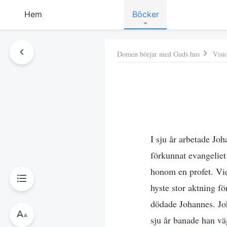
Hem
Böcker
Domen börjar med Guds hus
Visi
I sju år arbetade Jo
förkunnat evangeliet 
honom en profet. Vid
hyste stor aktning f
dödade Johannes. Joh
sju år banade han vä