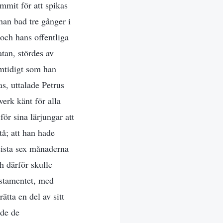
ommit för att spikas
han bad tre gånger i
 och hans offentliga
atan, stördes av
amtidigt som han
s, uttalade Petrus
erk känt för alla
ör sina lärjungar att
tå; att han hade
 sista sex månaderna
h därför skulle
estamentet, med
ätta en del av sitt
nde de