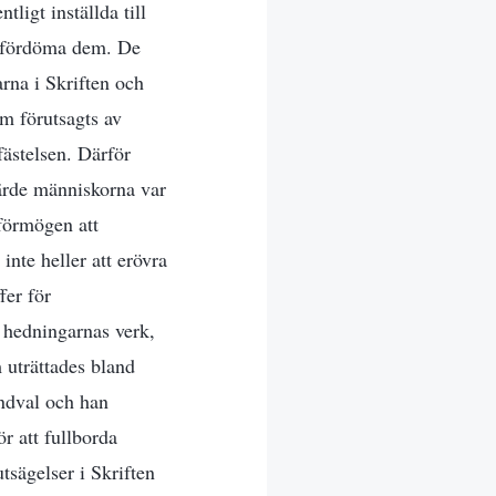
tligt inställda till
s fördöma dem. De
arna i Skriften och
om förutsagts av
fästelsen. Därför
lärde människorna var
 förmögen att
inte heller att erövra
fer för
 hedningarnas verk,
m uträttades bland
ndval och han
r att fullborda
tsägelser i Skriften