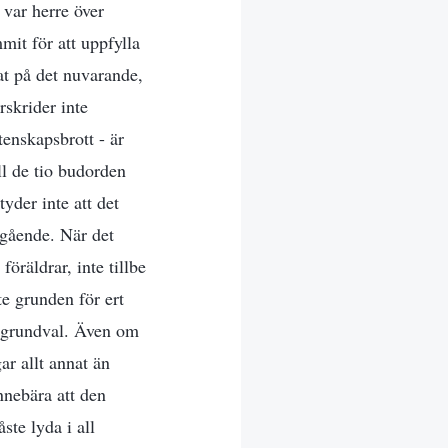
 var herre över
it för att uppfylla
at på det nuvarande,
rskrider inte
enskapsbrott - är
ll de tio budorden
yder inte att det
egående. När det
öräldrar, inte tillbe
te grunden för ert
s grundval. Även om
ar allt annat än
innebära att den
ste lyda i all