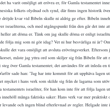
et ha varit omöjligt att erövra er, för Gamla testamentet inne
inesiska folkets olydnad och synd, där finns ingen historik öve
e dröjde kvar vid Bibeln skulle ni aldrig ge efter. Bibeln inneh
er israeliterna, och med utgångspunkt från den går det inte att
 heller att döma er. Tänk om jag skulle döma er enligt israeli
ande följa mig som ni gör idag? Vet ni hur besvärliga ni är? Om
skulle det vara omöjligt att avsluta erövringsverket. Eftersom
å korset, måste jag yttra ord som skiljer sig från Bibeln för att
t steg över Gamla testamentet; det användes för att inleda en t
Varför sade han: ''Jag har inte kommit för att upphäva lagen ut
 det mycket i hans verk som skilde sig från de lagarna som ut
testamentets israeliter, för han kom inte för att följa lagen ut
n innehöll många faktiska saker: Hans verk var mer praktiskt o
 levande och ingen blind efterlevnad av regler. Helgade inte i