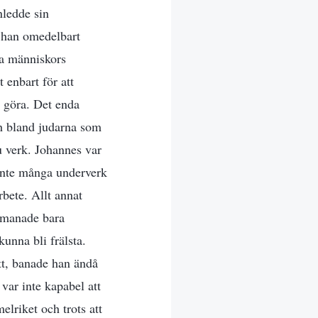
nledde sin
e han omedelbart
ra människors
 enbart för att
 göra. Det enda
h bland judarna som
u verk. Johannes var
e inte många underverk
rbete. Allt annat
pmanade bara
unna bli frälsta.
tt, banade han ändå
var inte kapabel att
elriket och trots att