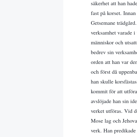
säkerhet att han hade
fast på korset. Inna
Getsemane trädgård. E
verksamhet varade i t
människor och utsatt
bedrev sin verksamhe
orden att han var de
och först då uppenbar
han skulle korsfästas
kommit för att utför
avslöjade han sin ide
verket utföras. Vid 
Mose lag och Jehovas 
verk. Han predikade