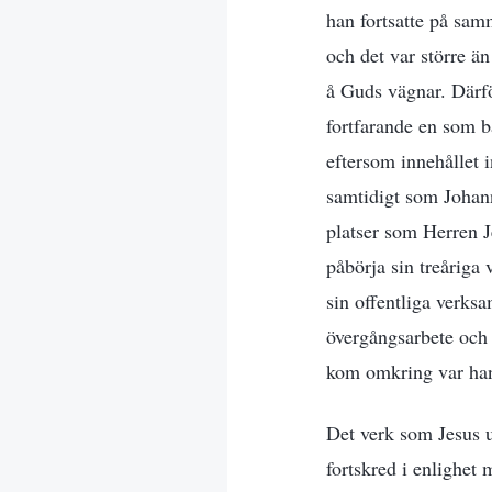
han fortsatte på sa
och det var större än
å Guds vägnar. Därfö
fortfarande en som b
eftersom innehållet 
samtidigt som Johann
platser som Herren J
påbörja sin treåriga
sin offentliga verks
övergångsarbete och h
kom omkring var hans 
Det verk som Jesus u
fortskred i enlighet 