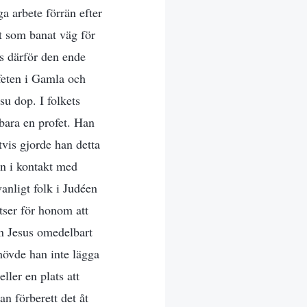
ga arbete förrän efter
et som banat väg för
es därför den ende
feten i Gamla och
su dop. I folkets
bara en profet. Han
tvis gjorde han detta
an i kontakt med
anligt folk i Judéen
tser för honom att
n Jesus omedelbart
ehövde han inte lägga
ler en plats att
n förberett det åt