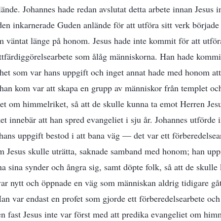
nde. Johannes hade redan avslutat detta arbete innan Jesus i
den inkarnerade Guden anlände för att utföra sitt verk börjad
 väntat länge på honom. Jesus hade inte kommit för att utfö
rättfärdiggörelsearbete som ålåg människorna. Han hade kommit
het som var hans uppgift och inget annat hade med honom att
 han kom var att skapa en grupp av människor från templet oc
et om himmelriket, så att de skulle kunna ta emot Herren Jes
ket innebär att han spred evangeliet i sju år. Johannes utförd
hans uppgift bestod i att bana väg — det var ett förberedelsea
som Jesus skulle uträtta, saknade samband med honom; han up
 sina synder och ångra sig, samt döpte folk, så att de skulle k
ar nytt och öppnade en väg som människan aldrig tidigare gå
Han var endast en profet som gjorde ett förberedelsearbete och 
n fast Jesus inte var först med att predika evangeliet om himm