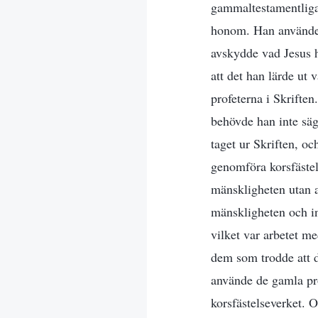
gammaltestamentliga pr
honom. Han använde o
avskydde vad Jesus ha
att det han lärde ut
profeterna i Skriften
behövde han inte säg
taget ur Skriften, o
genomföra korsfästels
mänskligheten utan a
mänskligheten och in
vilket var arbetet me
dem som trodde att 
använde de gamla prof
korsfästelseverket. 