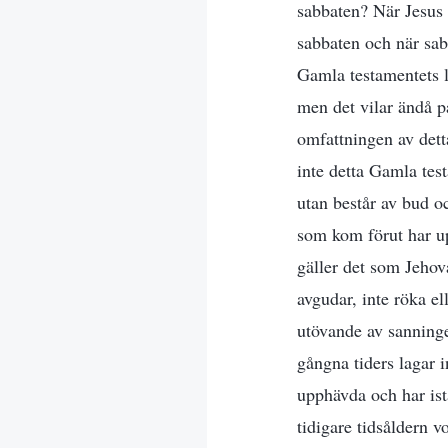
sabbaten? När Jesus 
sabbaten och när sa
Gamla testamentets l
men det vilar ändå p
omfattningen av dett
inte detta Gamla test
utan består av bud o
som kom förut har up
gäller det som Jehova
avgudar, inte röka el
utövande av sanninge
gångna tiders lagar i
upphävda och har istä
tidigare tidsåldern v