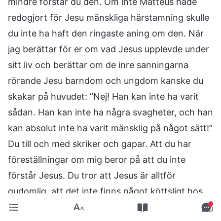
mindre förstår du den. Om inte Matteus hade
redogjort för Jesu mänskliga härstamning skulle
du inte ha haft den ringaste aning om den. När
jag berättar för er om vad Jesus upplevde under
sitt liv och berättar om de inre sanningarna
rörande Jesu barndom och ungdom kanske du
skakar på huvudet: ”Nej! Han kan inte ha varit
sådan. Han kan inte ha några svagheter, och han
kan absolut inte ha varit mänsklig på något sätt!”
Du till och med skriker och gapar. Att du har
föreställningar om mig beror på att du inte
förstår Jesus. Du tror att Jesus är alltför
gudomlig, att det inte finns något köttsligt hos
honom. Men fakta är ändå fakta. Ingen vill säga