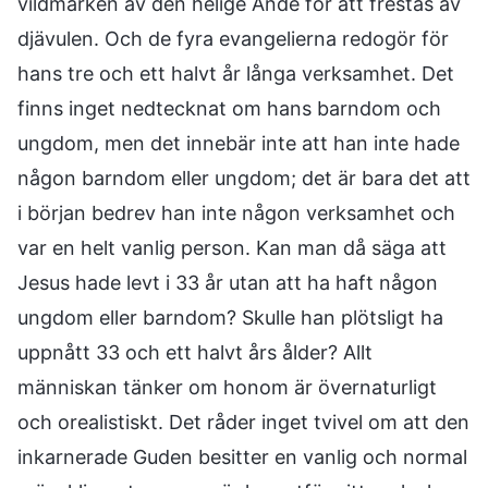
vildmarken av den helige Ande för att frestas av
djävulen. Och de fyra evangelierna redogör för
hans tre och ett halvt år långa verksamhet. Det
finns inget nedtecknat om hans barndom och
ungdom, men det innebär inte att han inte hade
någon barndom eller ungdom; det är bara det att
i början bedrev han inte någon verksamhet och
var en helt vanlig person. Kan man då säga att
Jesus hade levt i 33 år utan att ha haft någon
ungdom eller barndom? Skulle han plötsligt ha
uppnått 33 och ett halvt års ålder? Allt
människan tänker om honom är övernaturligt
och orealistiskt. Det råder inget tvivel om att den
inkarnerade Guden besitter en vanlig och normal