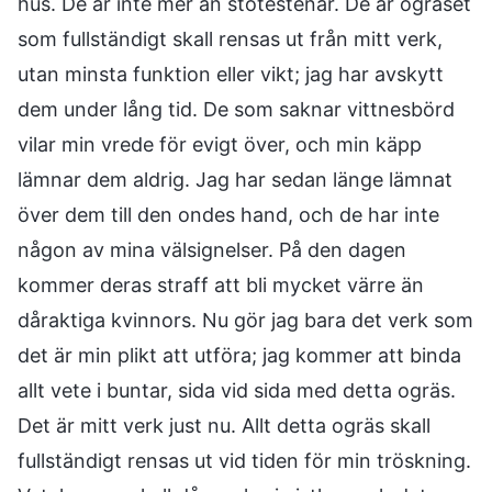
hus. De är inte mer än stötestenar. De är ogräset
som fullständigt skall rensas ut från mitt verk,
utan minsta funktion eller vikt; jag har avskytt
dem under lång tid. De som saknar vittnesbörd
vilar min vrede för evigt över, och min käpp
lämnar dem aldrig. Jag har sedan länge lämnat
över dem till den ondes hand, och de har inte
någon av mina välsignelser. På den dagen
kommer deras straff att bli mycket värre än
dåraktiga kvinnors. Nu gör jag bara det verk som
det är min plikt att utföra; jag kommer att binda
allt vete i buntar, sida vid sida med detta ogräs.
Det är mitt verk just nu. Allt detta ogräs skall
fullständigt rensas ut vid tiden för min tröskning.