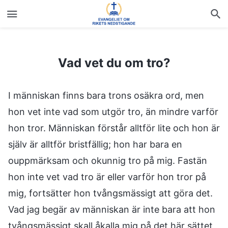
Vad vet du om tro?
Vad vet du om tro?
I människan finns bara trons osäkra ord, men
hon vet inte vad som utgör tro, än mindre varför
hon tror. Människan förstår alltför lite och hon är
själv är alltför bristfällig; hon har bara en
ouppmärksam och okunnig tro på mig. Fastän
hon inte vet vad tro är eller varför hon tror på
mig, fortsätter hon tvångsmässigt att göra det.
Vad jag begär av människan är inte bara att hon
tvångsmässigt skall åkalla mig på det här sättet