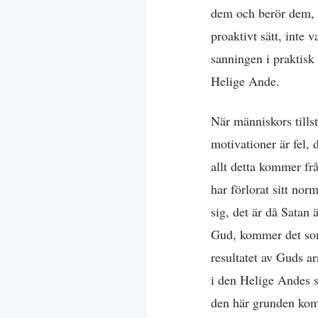
dem och berör dem, u
proaktivt sätt, inte v
sanningen i praktisk
Helige Ande.
När människors tills
motivationer är fel, 
allt detta kommer fr
har förlorat sitt no
sig, det är då Satan 
Gud, kommer det som
resultatet av Guds a
i den Helige Andes st
den här grunden komm