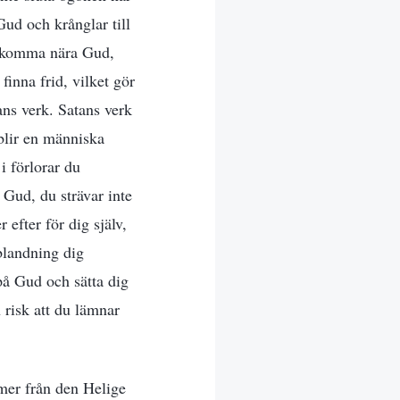
ud och krånglar till
rig komma nära Gud,
inna frid, vilket gör
ans verk. Satans verk
 blir en människa
i förlorar du
 Gud, du strävar inte
r efter för dig själv,
nblandning dig
på Gud och sätta dig
 risk att du lämnar
mer från den Helige