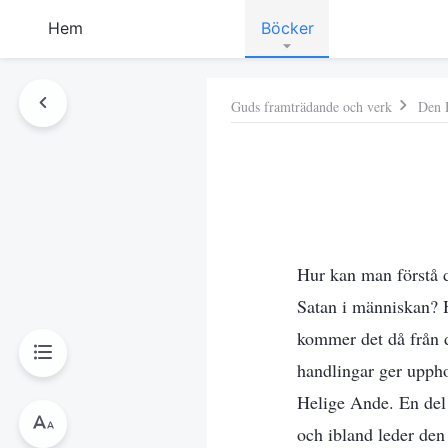
Hem
Böcker
Guds framträdande och verk
Den 
Hur kan man förstå d
Satan i människan? H
kommer det då från d
handlingar ger uppho
Helige Ande. En del 
och ibland leder de