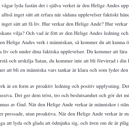
e vågar lyda fastän det i själva verket är den Helige Andes up
t alltså inget sätt att erfara när sådana upplevelser faktiskt hä
et inget sätt att få liv. Hur verkar den Helige Ande? Hur verka
iskans vilja? Och vad är fött av den Helige Andes ledning o
r den Helige Andes verk i människan, så kommer du att kunna 
liga liv och under dina faktiska upplevelser. Du kommer att lär
tå och urskilja Satan, du kommer inte att bli förvirrad i din 
r att bli en människa vars tankar är klara och som lyder den
k är en form av proaktiv ledning och positiv upplysning. Det t
assiva. Det ger dem tröst, tro och beslutsamhet och gör det mö
komnas av Gud. När den Helige Ande verkar är människor i stånd 
ller pressade, utan proaktiva. När den Helige Ande verkar är 
liga att lyda och glada att ödmjuka sig, och även om de är plå