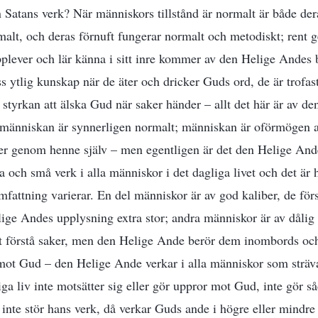
n Satans verk? När människors tillstånd är normalt är både der
rmalt, och deras förnuft fungerar normalt och metodiskt; rent 
pplever och lär känna i sitt inre kommer av den Helige Andes 
iss ytlig kunskap när de äter och dricker Guds ord, de är trofas
 styrkan att älska Gud när saker händer – allt det här är av d
 människan är synnerligen normalt; människan är oförmögen a
er genom henne själv – men egentligen är det den Helige And
 och små verk i alla människor i det dagliga livet och det är h
fattning varierar. En del människor är av god kaliber, de förs
ige Andes upplysning extra stor; andra människor är av dålig 
tt förstå saker, men den Helige Ande berör dem inombords och
 mot Gud – den Helige Ande verkar i alla människor som sträv
iga liv inte motsätter sig eller gör uppror mot Gud, inte gör s
 inte stör hans verk, då verkar Guds ande i högre eller mindre