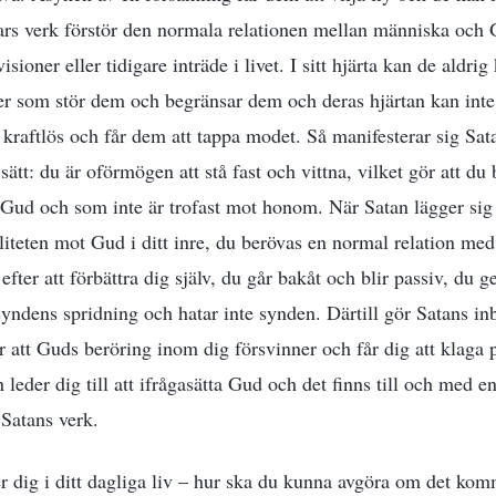
rs verk förstör den normala relationen mellan människa och G
isioner eller tidigare inträde i livet. I sitt hjärta kan de ald
ker som stör dem och begränsar dem och deras hjärtan kan inte f
 kraftlös och får dem att tappa modet. Så manifesterar sig Sat
 sätt: du är oförmögen att stå fast och vittna, vilket gör att du
 Gud och som inte är trofast mot honom. När Satan lägger sig 
aliteten mot Gud i ditt inre, du berövas en normal relation med
efter att förbättra dig själv, du går bakåt och blir passiv, du ge
 syndens spridning och hatar inte synden. Därtill gör Satans i
 att Guds beröring inom dig försvinner och får dig att klaga 
der dig till att ifrågasätta Gud och det finns till och med en
 Satans verk.
 dig i ditt dagliga liv – hur ska du kunna avgöra om det kom