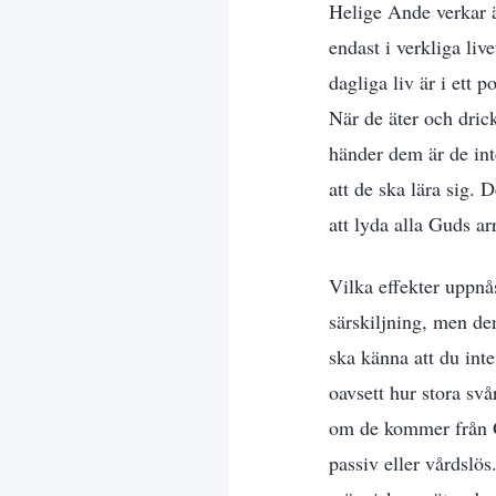
Helige Ande verkar ä
endast i verkliga li
dagliga liv är i ett 
När de äter och drick
händer dem är de int
att de ska lära sig. 
att lyda alla Guds a
Vilka effekter uppnå
särskiljning, men den
ska känna att du inte
oavsett hur stora sv
om de kommer från G
passiv eller vårdslö