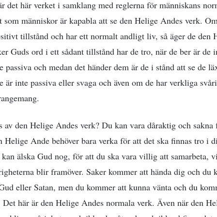
r det här verket i samklang med reglerna för människans norm
vet som människor är kapabla att se den Helige Andes verk. Om
positivt tillstånd och har ett normalt andligt liv, så äger de de
er Guds ord i ett sådant tillstånd har de tro, när de ber är de 
e passiva och medan det händer dem är de i stånd att se de l
De är inte passiva eller svaga och även om de har verkliga svåri
rrangemang.
s av den Helige Andes verk? Du kan vara dåraktig och sakna f
 Helige Ande behöver bara verka för att det ska finnas tro i dig
 kan älska Gud nog, för att du ska vara villig att samarbeta, v
årigheterna blir framöver. Saker kommer att hända dig och du 
ud eller Satan, men du kommer att kunna vänta och du komm
s. Det här är den Helige Andes normala verk. Även när den He