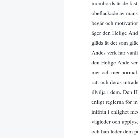
inombords är de fast
obefläckade av mänsk
begär och motivation
äger den Helige Andes
gläds åt det som gl
Andes verk har vanli
den Helige Ande verka
mer och mer normal.
rätt och deras inträ
illvilja i dem. Den 
enligt reglerna för
inifrån i enlighet m
vägleder och upplys
och han leder dem po