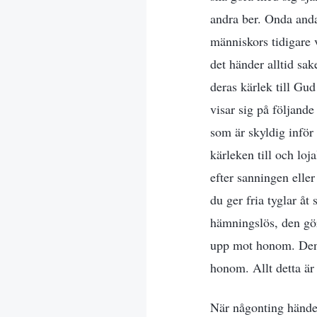
andra ber. Onda anda
människors tidigare v
det händer alltid sa
deras kärlek till Gud
visar sig på följande
som är skyldig inför
kärleken till och loj
efter sanningen eller 
du ger fria tyglar åt
hämningslös, den gör
upp mot honom. Den le
honom. Allt detta är
När någonting händer