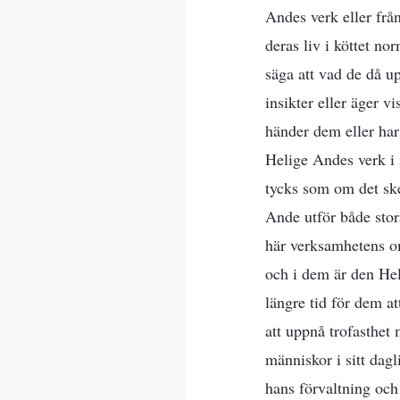
Andes verk eller frå
deras liv i köttet no
säga att vad de då u
insikter eller äger v
händer dem eller har
Helige Andes verk i
tycks som om det sk
Ande utför både stora
här verksamhetens om
och i dem är den Hel
längre tid för dem a
att uppnå trofasthet
människor i sitt dagl
hans förvaltning och