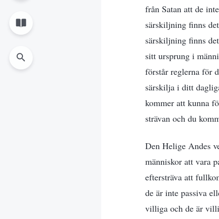
från Satan att de int
särskiljning finns de
särskiljning finns d
sitt ursprung i männ
förstår reglerna fö
särskilja i ditt dag
kommer att kunna förs
strävan och du komme
Den Helige Andes ver
människor att vara p
eftersträva att full
de är inte passiva e
villiga och de är vil