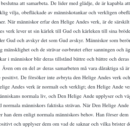
 beslutna att samarbeta. De lider med glädje, de är kapabla att
lig vilja, obefläckade av människotankar och verkligen obef
er. När människor erfar den Helige Andes verk, är de särskilt
 verk lever ut sin kärlek till Gud och kärleken till sina bröde
äder Gud och avskyr det som Gud avskyr. Människor som berör
g mänsklighet och de strävar oavbrutet efter sanningen och ä
r i människor blir deras tillstånd bättre och bättre och deras
 Även om en del av deras samarbeten må vara dåraktiga så är
de positivt. De försöker inte avbryta den Helige Andes verk och
Helige Andes verk är normalt och verkligt; den Helige Ande v
 människans normala liv, och Den Helige Ande upplyser och v
ed normala människors faktiska strävan. När Den Helige Ande 
er han dem enligt normala människors behov. Han förser dem 
sitivt och upplyser dem om vad de saknar och vilka brister d