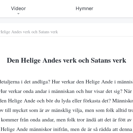
Videor
Hymner
Helige Andes verk och Satans verk
Den Helige Andes verk och Satans verk
etaljerna i det andliga? Hur verkar den Helige Ande i männi
ur verkar onda andar i människan och hur visar det sig? När
en Helige Ande och bör du lyda eller förkasta det? Människo
v till mycket som är av mänsklig vilja, men som folk alltid t
kommer från onda andar, men folk tror ändå att det är fött a
n Helige Ande människor inifrån, men de är så rädda att denn