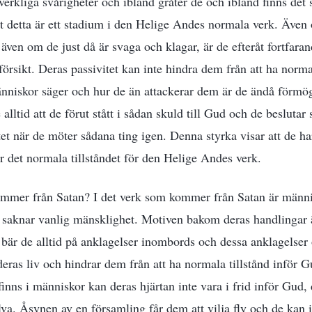
erkliga svårigheter och ibland gråter de och ibland finns det 
t detta är ett stadium i den Helige Andes normala verk. Äve
även om de just då är svaga och klagar, är de efteråt fortfarand
försikt. Deras passivitet kan inte hindra dem från att ha norm
nniskor säger och hur de än attackerar dem är de ändå förmög
lltid att de förut stått i sådan skuld till Gud och de beslutar 
et när de möter sådana ting igen. Denna styrka visar att de h
är det normala tillståndet för den Helige Andes verk.
kommer från Satan? I det verk som kommer från Satan är männi
 saknar vanlig mänsklighet. Motiven bakom deras handlingar 
bär de alltid på anklagelser inombords och dessa anklagelser
eras liv och hindrar dem från att ha normala tillstånd inför G
finns i människor kan deras hjärtan inte vara i frid inför Gud, 
lva. Åsynen av en församling får dem att vilja fly och de kan 