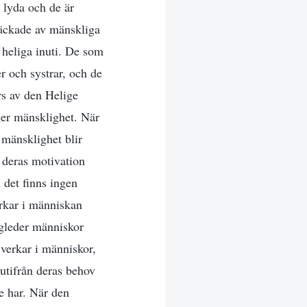
 lyda och de är
läckade av mänskliga
 heliga inuti. De som
r och systrar, och de
s av den Helige
ger mänsklighet. När
 mänsklighet blir
 deras motivation
 det finns ingen
erkar i människan
ägleder människor
verkar i människor,
utifrån deras behov
e har. När den