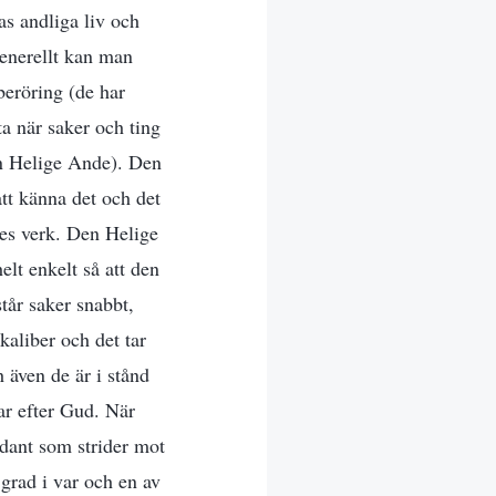
as andliga liv och
generellt kan man
beröring (de har
ta när saker och ting
en Helige Ande). Den
tt känna det och det
es verk. Den Helige
elt enkelt så att den
tår saker snabbt,
kaliber och det tar
 även de är i stånd
ar efter Gud. När
ådant som strider mot
 grad i var och en av