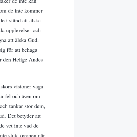
saker de inte kan
n om de inte kommer
e i stånd att älska
ala upplevelser och
na att älska Gud.
sig för att behaga
ar den Helige Andes
skors visioner vaga
är fel och även om
 och tankar stör dem,
ud. Det betyder att
de vet inte vad de
inte sluta ögonen när