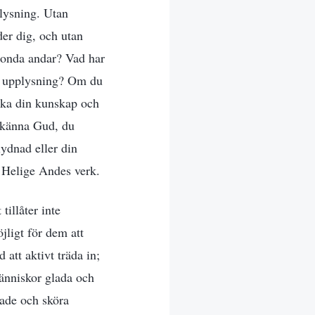
plysning. Utan
nder dig, och utan
r onda andar? Vad har
ch upplysning? Om du
öka din kunskap och
a känna Gud, du
lydnad eller din
 Helige Andes verk.
illåter inte
jligt för dem att
att aktivt träda in;
människor glada och
gade och sköra