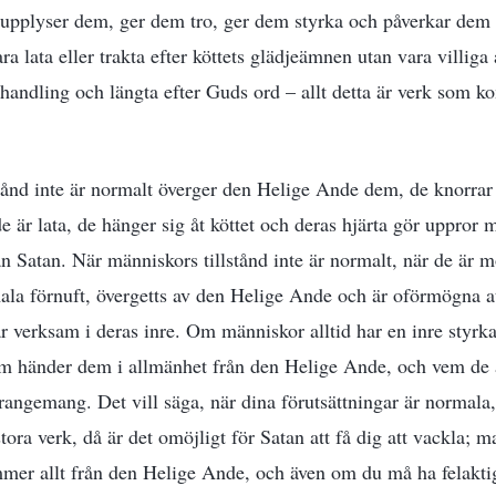
pplyser dem, ger dem tro, ger dem styrka och påverkar dem at
ara lata eller trakta efter köttets glädjeämnen utan vara villiga
 handling och längta efter Guds ord – allt detta är verk som 
tånd inte är normalt överger den Helige Ande dem, de knorrar
de är lata, de hänger sig åt köttet och deras hjärta gör uppror
ån Satan. När människors tillstånd inte är normalt, när de är
rmala förnuft, övergetts av den Helige Ande och är oförmögna
är verksam i deras inre. Om människor alltid har en inre styrka
 händer dem i allmänhet från den Helige Ande, och vem de ä
rrangemang. Det vill säga, när dina förutsättningar är normala,
ora verk, då är det omöjligt för Satan att få dig att vackla; m
er allt från den Helige Ande, och även om du må ha felaktig