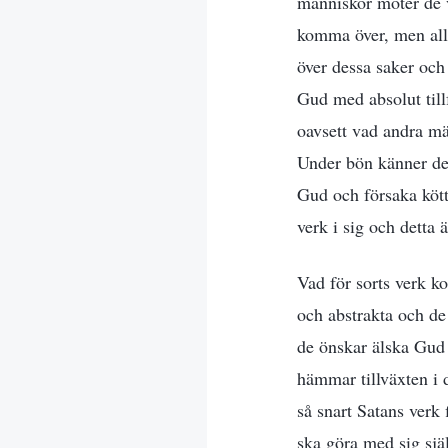
människor möter de v
komma över, men all
över dessa saker och 
Gud med absolut till
oavsett vad andra mä
Under bön känner de a
Gud och försaka kött
verk i sig och detta 
Vad för sorts verk 
och abstrakta och de
de önskar älska Gud 
hämmar tillväxten i d
så snart Satans verk 
ska göra med sig sjä