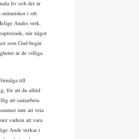
ala liv och det är
 människor i sitt
n Helige Andes verk.
inspirerade, när något
äxor som Gud begär
gheter är de villiga
örmåga till
, för att du alltid
illig att samarbeta
kommer inte att veta
er varken att vara
lige Ande verkar i