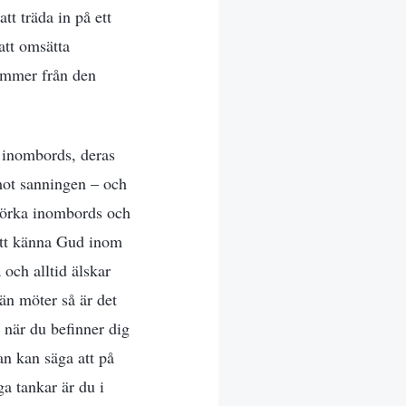
t träda in på ett
 att omsätta
kommer från den
 inombords, deras
 mot sanningen – och
 mörka inombords och
 att känna Gud inom
 och alltid älskar
n möter så är det
 när du befinner dig
an kan säga att på
a tankar är du i