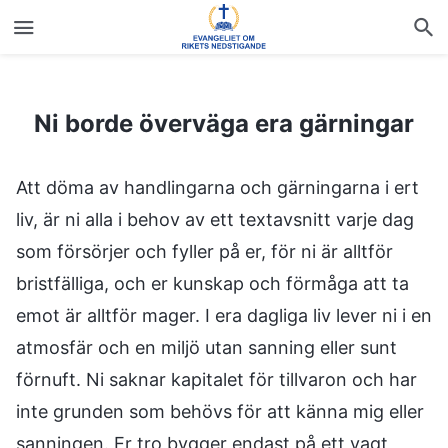
Ni borde överväga era gärningar
Ni borde överväga era gärningar
Att döma av handlingarna och gärningarna i ert
liv, är ni alla i behov av ett textavsnitt varje dag
som försörjer och fyller på er, för ni är alltför
bristfälliga, och er kunskap och förmåga att ta
emot är alltför mager. I era dagliga liv lever ni i en
atmosfär och en miljö utan sanning eller sunt
förnuft. Ni saknar kapitalet för tillvaron och har
inte grunden som behövs för att känna mig eller
sanningen. Er tro bygger endast på ett vagt