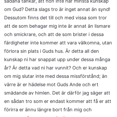
sådana tankar, att hon inte har minsta kunskap
om Gud? Detta slags tro är inget annat än synd!
Dessutom finns det till och med vissa som tror
att de som behagar mig inte är annat än lismare
och smickrare, och att de som brister i dessa
färdigheter inte kommer att vara välkomna, utan
förlora sin plats i Guds hus. Är detta all den
kunskap ni har snappat upp under dessa många
år? Är detta vad ni har vunnit? Och er kunskap
om mig slutar inte med dessa missförstånd; än
värre är er hädelse mot Guds Ande och ert
smädande av himlen. Det är därför jag säger att
en sådan tro som er endast kommer att få er att
förirra er ännu längre bort från mig och