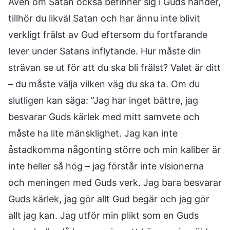
Även om Satan också befinner sig i Guds händer,
tillhör du likväl Satan och har ännu inte blivit
verkligt frälst av Gud eftersom du fortfarande
lever under Satans inflytande. Hur måste din
strävan se ut för att du ska bli frälst? Valet är ditt
– du måste välja vilken väg du ska ta. Om du
slutligen kan säga: ”Jag har inget bättre, jag
besvarar Guds kärlek med mitt samvete och
måste ha lite mänsklighet. Jag kan inte
åstadkomma någonting större och min kaliber är
inte heller så hög – jag förstår inte visionerna
och meningen med Guds verk. Jag bara besvarar
Guds kärlek, jag gör allt Gud begär och jag gör
allt jag kan. Jag utför min plikt som en Guds