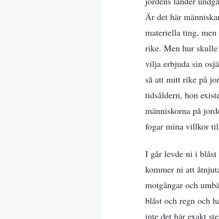
jordens länder undgå
Är det här människan
materiella ting, men 
rike. Men hur skulle 
vilja erbjuda sin osj
så att mitt rike på j
tidsåldern, hon exist
människorna på jorde
fogar mina villkor ti
I går levde ni i blåst
kommer ni att åtnjut
motgångar och umbära
blåst och regn och ha
inte det här exakt s