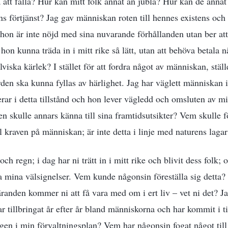
 att falla? Hur kan mitt folk annat än jubla? Hur kan de annat
s förtjänst? Jag gav människan roten till hennes existens oc
hon är inte nöjd med sina nuvarande förhållanden utan ber att 
hon kunna träda in i mitt rike så lätt, utan att behöva betala n
älviska kärlek? I stället för att fordra något av människan, stäl
orden ska kunna fyllas av härlighet. Jag har väglett människan
erar i detta tillstånd och hon lever vägledd och omsluten av m
n skulle annars känna till sina framtidsutsikter? Vem skulle f
ll kraven på människan; är inte detta i linje med naturens lagar
 och regn; i dag har ni trätt in i mitt rike och blivit dess folk;
a mina välsignelser. Vem kunde någonsin föreställa sig detta
nden kommer ni att få vara med om i ert liv – vet ni det? Ja
r tillbringat år efter år bland människorna och har kommit i ti
tegen i min förvaltningsplan? Vem har någonsin fogat något ti