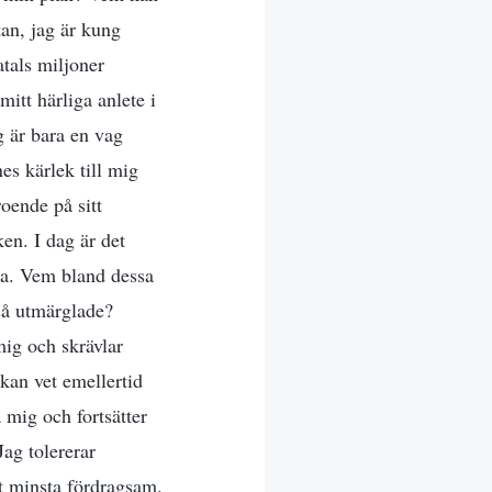
tan, jag är kung
atals miljoner
itt härliga anlete i
g är bara en vag
es kärlek till mig
oende på sitt
en. I dag är det
va. Vem bland dessa
så utmärglade?
mig och skrävlar
an vet emellertid
a mig och fortsätter
Jag tolererar
t minsta fördragsam.