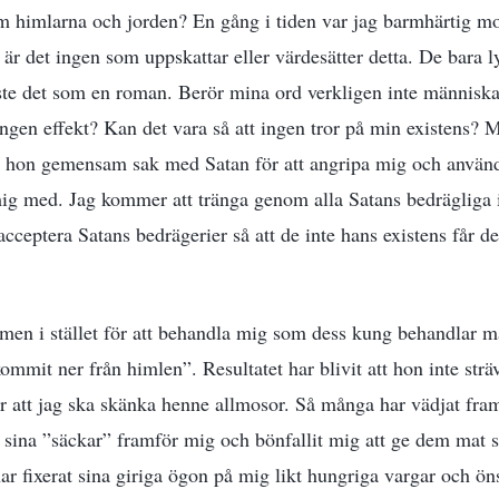
om himlarna och jorden? En gång i tiden var jag barmhärtig 
 är det ingen som uppskattar eller värdesätter detta. De bara 
läste det som en roman. Berör mina ord verkligen inte människ
ingen effekt? Kan det vara så att ingen tror på min existens? 
 gör hon gemensam sak med Satan för att angripa mig och anvä
 mig med. Jag kommer att tränga genom alla Satans bedrägliga 
 acceptera Satans bedrägerier så att de inte hans existens får d
– men i stället för att behandla mig som dess kung behandlar
ommit ner från himlen”. Resultatet har blivit att hon inte str
er att jag ska skänka henne allmosor. Så många har vädjat fram
sina ”säckar” framför mig och bönfallit mig att ge dem mat s
ar fixerat sina giriga ögon på mig likt hungriga vargar och ön