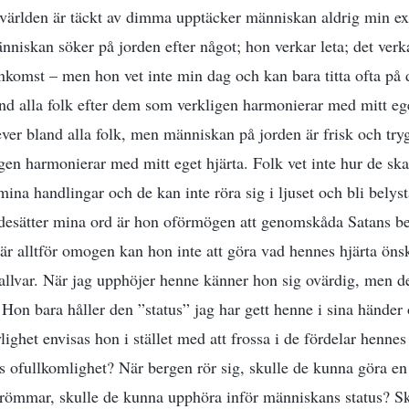
 världen är täckt av dimma upptäcker människan aldrig min exi
niskan söker på jorden efter något; hon verkar leta; det ve
nkomst – men hon vet inte min dag och kan bara titta ofta på 
land alla folk efter dem som verkligen harmonierar med mitt ege
ever bland alla folk, men människan på jorden är frisk och try
gen harmonierar med mitt eget hjärta. Folk vet inte hur de ska
 mina handlingar och de kan inte röra sig i ljuset och bli belys
desätter mina ord är hon oförmögen att genomskåda Satans bed
r alltför omogen kan hon inte att göra vad hennes hjärta ön
 allvar. När jag upphöjer henne känner hon sig ovärdig, men det
Hon bara håller den ”status” jag har gett henne i sina händer
lighet envisas hon i stället med att frossa i de fördelar hennes
s ofullkomlighet? När bergen rör sig, skulle de kunna göra en
strömmar, skulle de kunna upphöra inför människans status? S