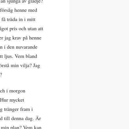
 än sjunga av glädje?
h försåg henne med
få träda in i mitt
ågot pris och utan att
ler jag krav på henne
 in i den nuvarande
itt ljus. Vem bland
örstå min vilja? Jag
?
 och i morgon
? Hur mycket
g tränger fram i
d till denna dag. Är
ll min plan? Vem kan