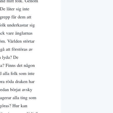
and mitt folk. Genom
De låter sig inte
grepp får dem att
olk underkastar sig
ack vare änglarnas
öm. Världen störtar
å att förstöras av
a lyda? De
na? Finns det någon
 alla folk som inte
tora röda draken har
 redan börjat avsky
 agerar alla ting som
rgöras? Hur kan