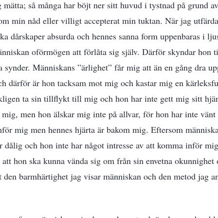
 mätta; så många har böjt ner sitt huvud i tystnad på grund av
om min nåd eller villigt accepterat min tuktan. När jag utfärd
ka dårskaper absurda och hennes sanna form uppenbaras i ljus
änniskan oförmögen att förlåta sig själv. Därför skyndar hon ti
 synder. Människans ”ärlighet” får mig att än en gång dra u
ch därför är hon tacksam mot mig och kastar mig en kärleksfu
rkligen ta sin tillflykt till mig och hon har inte gett mig sitt hjä
ig, men hon älskar mig inte på allvar, för hon har inte vänt si
mför mig men hennes hjärta är bakom mig. Eftersom människan
för dålig och hon inte har något intresse av att komma inför mi
 att hon ska kunna vända sig om från sin envetna okunnighet o
t den barmhärtighet jag visar människan och den metod jag a