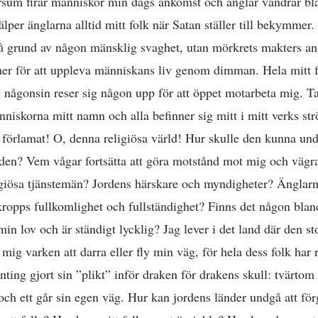
rsum firar människor min dags ankomst och änglar vandrar bl
jälper änglarna alltid mitt folk när Satan ställer till bekymmer. 
å grund av någon mänsklig svaghet, utan mörkrets makters an
er för att uppleva människans liv genom dimman. Hela mitt f
 någonsin reser sig någon upp för att öppet motarbeta mig. T
nniskorna mitt namn och alla befinner sig mitt i mitt verks str
örlamat! O, denna religiösa värld! Hur skulle den kunna undg
rden? Vem vågar fortsätta att göra motstånd mot mig och vägr
ligiösa tjänstemän? Jordens härskare och myndigheter? Änglar
kropps fullkomlighet och fullständighet? Finns det någon bland
in lov och är ständigt lycklig? Jag lever i det land där den s
 mig varken att darra eller fly min väg, för hela dess folk har
ting gjort sin ”plikt” inför draken för drakens skull: tvärtom
och ett går sin egen väg. Hur kan jordens länder undgå att fö