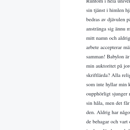
Runtom i hela unive
sin tjänst i himlen h
bedras av djävulen p
anstränga sig ännu m
mitt namn och aldrig
arbete accepterar mä
samman! Babylon är f
min auktoritet på jo
skriftlärda? Alla re
som inte hyllar min 
oupphörligt sjunger m
sin håla, men det får
den. Aldrig har någon
de behagar och vart 