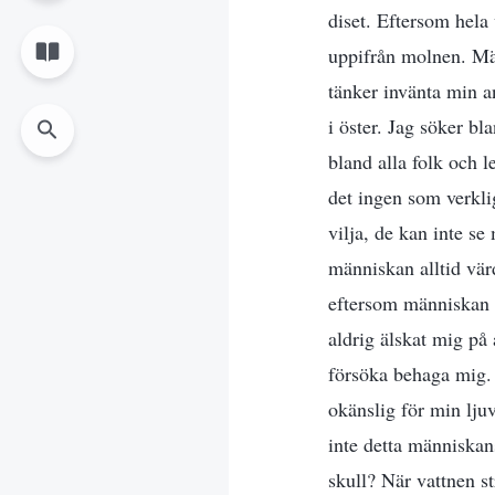
diset. Eftersom hela
uppifrån molnen. Män
tänker invänta min a
i öster. Jag söker b
bland alla folk och l
det ingen som verkli
vilja, de kan inte se
människan alltid vär
eftersom människan ä
aldrig älskat mig på
försöka behaga mig. 
okänslig för min ljuv
inte detta människan
skull? När vattnen 