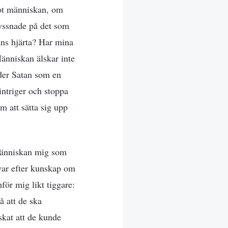
mot människan, om
lyssnade på det som
ans hjärta? Har mina
Människan älskar inte
nder Satan som en
intriger och stoppa
em att sätta sig upp
 människan mig som
ävar efter kunskap om
för mig likt tiggare:
å att de ska
skat att de kunde