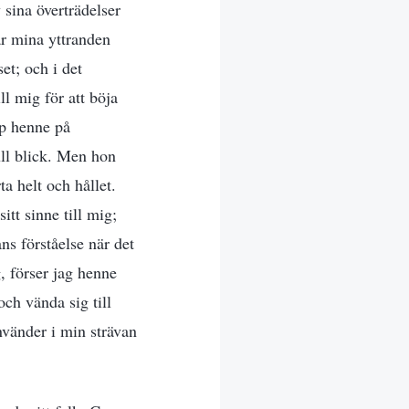
 sina överträdelser
ar mina yttranden
et; och i det
ll mig för att böja
pp henne på
ll blick. Men hon
rta helt och hållet.
tt sinne till mig;
s förståelse när det
g, förser jag henne
ch vända sig till
nvänder i min strävan