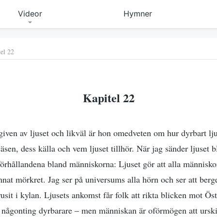
Videor
Hymner
el 22
Kapitel 22
ven av ljuset och likväl är hon omedveten om hur dyrbart lju
äsen, dess källa och vem ljuset tillhör. När jag sänder ljuset
förhållandena bland människorna: Ljuset gör att alla människo
mnat mörkret. Jag ser på universums alla hörn och ser att ber
rusit i kylan. Ljusets ankomst får folk att rikta blicken mot Ös
någonting dyrbarare – men människan är oförmögen att urskilj