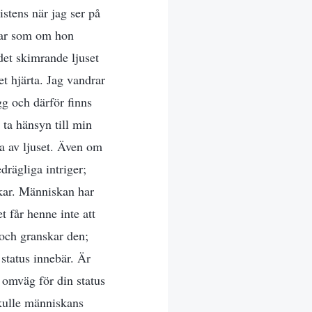
stens när jag ser på
rkar som om hon
det skimrande ljuset
t hjärta. Jag vandrar
gg och därför finns
 ta hänsyn till min
ta av ljuset. Även om
rägliga intriger;
skar. Människan har
 får henne inte att
 och granskar den;
 status innebär. Är
 omväg för din status
kulle människans