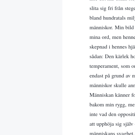
slita sig fri från st
bland hundratals mil
människor. Min bild 
mina ord, men hennes
skepnad i hennes hjär
sådan: Den kärlek ho
temperament, som om 
endast på grund av m
människor skulle ann
Människan känner for
bakom min rygg, men
inte vad den oppositi
att upphöja sig själ
människans svaghet, 