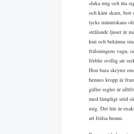
sluka mig och äta sig
och känt skam, bett 
tycks människans oli
strålande ljuset är m
knä och bekänna sina
frälsningens vagn, o
förblir ovillig att ve
Hon bara skryter om m
hennes kropp är fra
gäller regler är allt
med lämpligt stöd så
mig. Det här är exak
att frälsa henne.