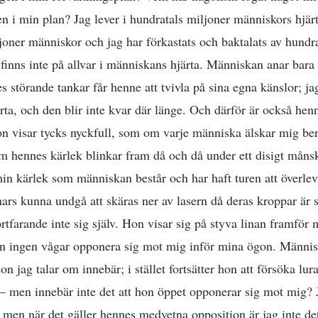
egen i min plan? Jag lever i hundratals miljoner människors hjär
joner människor och jag har förkastats och baktalats av hundr
finns inte på allvar i människans hjärta. Människan anar bara m
 störande tankar får henne att tvivla på sina egna känslor; ja
ta, och den blir inte kvar där länge. Och därför är också henn
n visar tycks nyckfull, som om varje människa älskar mig ber
hennes kärlek blinkar fram då och då under ett disigt månsk
in kärlek som människan består och har haft turen att överle
ars kunna undgå att skäras ner av lasern då deras kroppar är 
tfarande inte sig själv. Hon visar sig på styva linan framför 
 ingen vågar opponera sig mot mig inför mina ögon. Människ
on jag talar om innebär; i stället fortsätter hon att försöka lur
v – men innebär inte det att hon öppet opponerar sig mot mig? 
men när det gäller hennes medvetna opposition är jag inte de