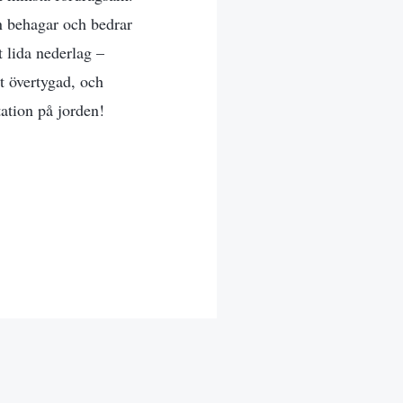
n behagar och bedrar
t lida nederlag –
t övertygad, och
ation på jorden!